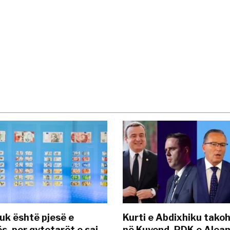
uk është pjesë e
Kurti e Abdixhiku tako
s, por qytetarët e saj
në Kuvend, PDK e Alea