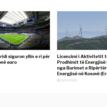
idi siguron yllin e ri për
Licencimi i Aktivitetit 
onë euro
Prodhimit të Energjisë 
nga Burimet e Ripërtë
6
Energjisë në Kosovë (Er
23/07/2026