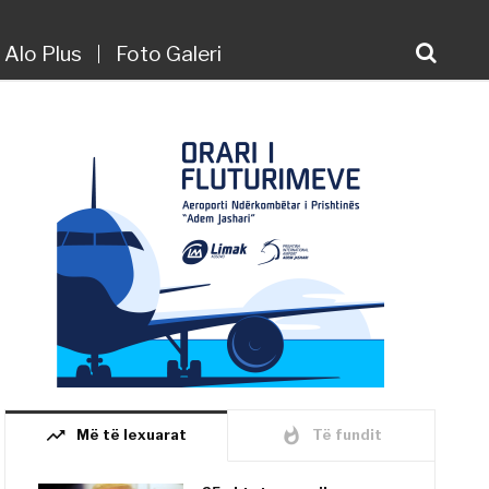
Alo Plus
Foto Galeri
trending_up
whatshot
Më të lexuarat
Të fundit