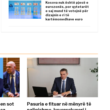
Kosova nuk është pjesë e
eurozonës, por qytetarët
e saj mund të votojnë për
dizajnin e ri të
kartëmonedhave euro
hen sot
Pasuria e fituar në mënyrë të
nca
paligjshme, kryeprokurori i