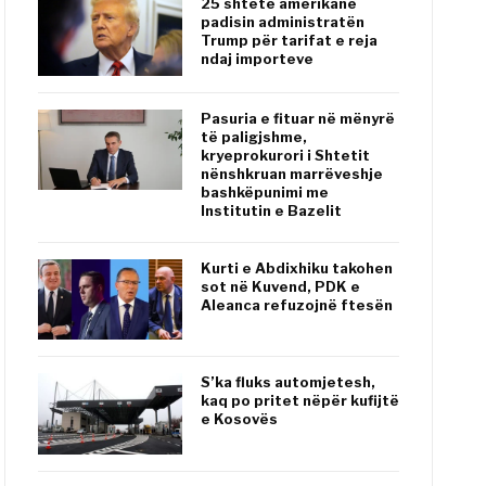
25 shtete amerikane
padisin administratën
Trump për tarifat e reja
ndaj importeve
Pasuria e fituar në mënyrë
të paligjshme,
kryeprokurori i Shtetit
nënshkruan marrëveshje
bashkëpunimi me
Institutin e Bazelit
Kurti e Abdixhiku takohen
sot në Kuvend, PDK e
Aleanca refuzojnë ftesën
S’ka fluks automjetesh,
kaq po pritet nëpër kufijtë
e Kosovës