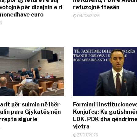
otojnë për dizajnin e ri
refuzojnë ftesën
ëmonedhave euro
04/08/2026
6
rit për sulmin në Ibër-
Formimi i institucionev
alin para Gjykatës nën
Konjufca: Ka gatishmër
rrepta sigurie
LDK, PDK dha qëndrime
vjetra
6
27/07/2026