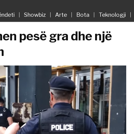
ëndeti
Showbiz
Arte
Bota
Teknologji
hen pesë gra dhe një
n