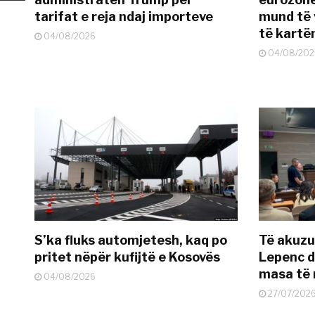
tarifat e reja ndaj importeve
mund të v
të kart
04/08/2026
04/08/202
S’ka fluks automjetesh, kaq po
Të akuzua
pritet nëpër kufijtë e Kosovës
Lepenc d
masa të 
04/08/2026
27/07/202