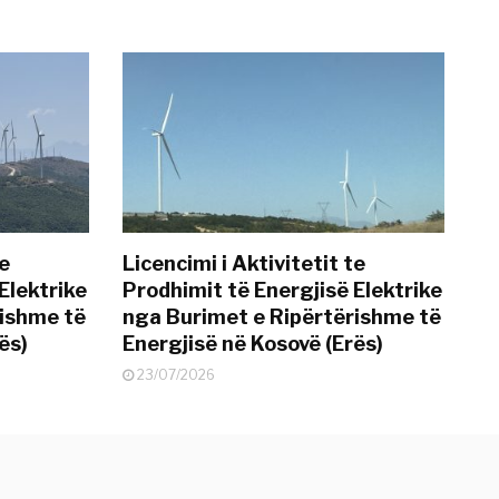
te
Licencimi i Aktivitetit te
Elektrike
Prodhimit të Energjisë Elektrike
rishme të
nga Burimet e Ripërtërishme të
ës)
Energjisë në Kosovë (Erës)
23/07/2026