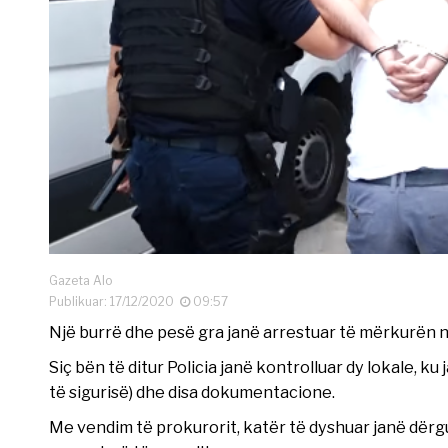
Gazeta Alo
Publikuar: 17/12/2020
09:57
Një burrë dhe pesë gra janë arrestuar të mërkurën n
Siç bën të ditur Policia janë kontrolluar dy lokale, 
të sigurisë) dhe disa dokumentacione.
Me vendim të prokurorit, katër të dyshuar janë dërgu