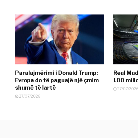
Paralajmërimi i Donald Trump:
Real Madr
Evropa do të paguajë një çmim
100 mili
shumë të lartë
27/07/202
27/07/2026