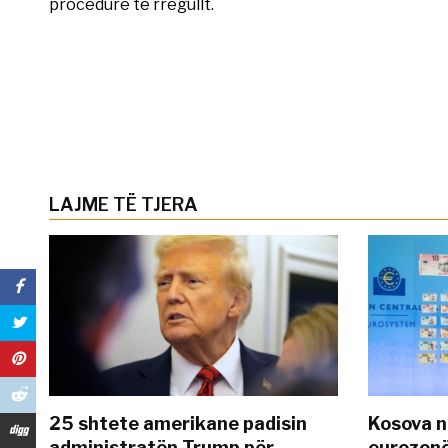
procedurë të rregullt.
LAJME TË TJERA
25 shtete amerikane padisin
Kosova n
administratën Trump për
eurozonë