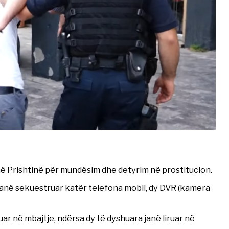
ë Prishtinë për mundësim dhe detyrim në prostitucion.
ku janë sekuestruar katër telefona mobil, dy DVR (kamera
ar në mbajtje, ndërsa dy të dyshuara janë liruar në