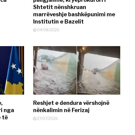
Shtetit nënshkruan
marrëveshje bashkëpunimi me
Institutin e Bazelit
04/08/2026
e,
Reshjet e dendura vërshojnë
i nga
nënkalimin në Ferizaj
 të
27/07/2026