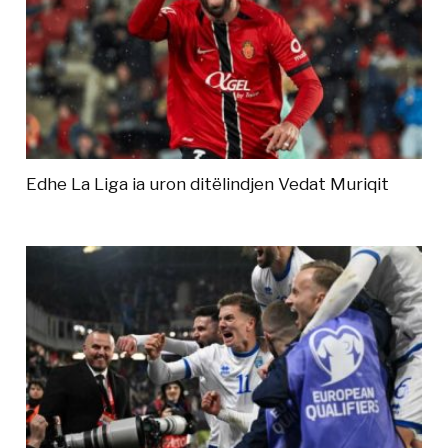
Edhe La Liga ia uron ditëlindjen Vedat Muriqit