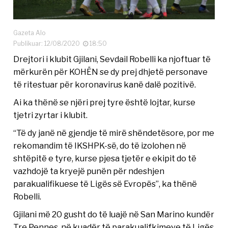
Gazeta Alo
Publikuar: 12/08/2020
18:50
Drejtori i klubit Gjilani, Sevdail Robelli ka njoftuar të
mërkurën për KOHËN se dy prej dhjetë personave
të ritestuar për koronavirus kanë dalë pozitivë.
Ai ka thënë se njëri prej tyre është lojtar, kurse
tjetri zyrtar i klubit.
“Të dy janë në gjendje të mirë shëndetësore, por me
rekomandim të IKSHPK-së, do të izolohen në
shtëpitë e tyre, kurse pjesa tjetër e ekipit do të
vazhdojë ta kryejë punën për ndeshjen
parakualifikuese të Ligës së Evropës”, ka thënë
Robelli.
Gjilani më 20 gusht do të luajë në San Marino kundër
Tre Pennes, në kuadër të parakualifkimeve të Ligës