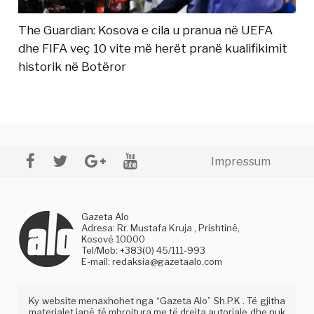
The Guardian: Kosova e cila u pranua në UEFA
dhe FIFA veç 10 vite më herët pranë kualifikimit
historik në Botëror
Impressum
Gazeta Alo
Adresa: Rr. Mustafa Kruja , Prishtinë,
Kosovë 10000
Tel/Mob: +383(0) 45/111-993
E-mail:
redaksia@gazetaalo.com
Ky website menaxhohet nga “Gazeta Alo” Sh.P.K . Të gjitha
materialet janë të mbrojtura me të drejta autoriale dhe nuk