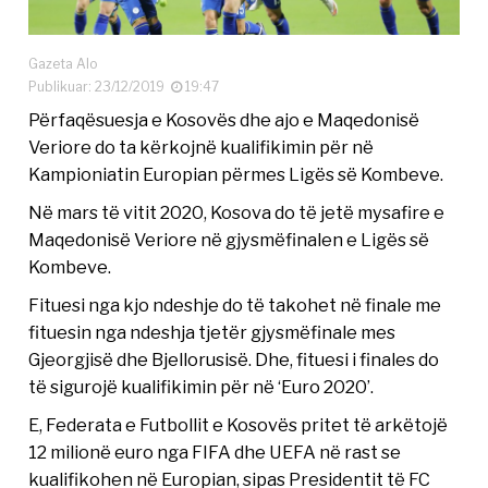
Gazeta Alo
Publikuar: 23/12/2019
19:47
Përfaqësuesja e Kosovës dhe ajo e Maqedonisë
Veriore do ta kërkojnë kualifikimin për në
Kampioniatin Europian përmes Ligës së Kombeve.
Në mars të vitit 2020, Kosova do të jetë mysafire e
Maqedonisë Veriore në gjysmëfinalen e Ligës së
Kombeve.
Fituesi nga kjo ndeshje do të takohet në finale me
fituesin nga ndeshja tjetër gjysmëfinale mes
Gjeorgjisë dhe Bjellorusisë. Dhe, fituesi i finales do
të sigurojë kualifikimin për në ‘Euro 2020’.
E, Federata e Futbollit e Kosovës pritet të arkëtojë
12 milionë euro nga FIFA dhe UEFA në rast se
kualifikohen në Europian, sipas Presidentit të FC