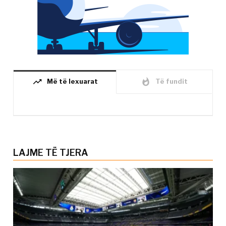
trending_up
whatshot
Më të lexuarat
Të fundit
LAJME TË TJERA