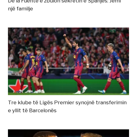
De la Fuente e zbulon sekretin e Spanjës: Jemi
një familje
Tre klube të Ligës Premier synojnë transferimin
e yllit të Barcelonës