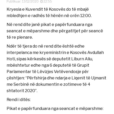
Publikuar: 13/12/2020
22:55
Kryesia e Kuvendit të Kosovës do të mbajë
mbledhjen e radhës të hënën në orën 12:00.
Në rend dite janë pikat e papërfunduara nga
seancat e mëparshme dhe përgatitjet për seancë
të re plenare.
Ndër të tjera do në rend dite është edhe
interpelanca me kryeministrin e Kosovës Avdullah
Hoti, sipas kërkesës së deputetit Liburn Aliu,
mbështetur edhe nga 6 deputetë të Grupit
Parlamentar të Lëvizjes Vetëvendosje për
çështjen: “Përfshirja dhe ndarja e Liqenit të Ujmanit
me Serbinë në dokumentin e zotimeve të 4
shtatorit 2020”.
Rendi i ditës:
Pikat e papërfunduara nga seancat e mëparshme: