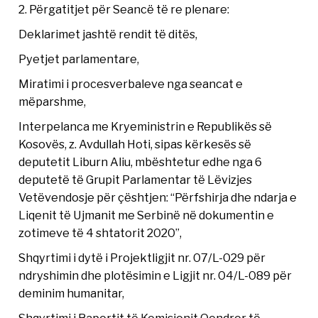
2. Përgatitjet për Seancë të re plenare:
Deklarimet jashtë rendit të ditës,
Pyetjet parlamentare,
Miratimi i procesverbaleve nga seancat e
mëparshme,
Interpelanca me Kryeministrin e Republikës së
Kosovës, z. Avdullah Hoti, sipas kërkesës së
deputetit Liburn Aliu, mbështetur edhe nga 6
deputetë të Grupit Parlamentar të Lëvizjes
Vetëvendosje për çështjen: “Përfshirja dhe ndarja e
Liqenit të Ujmanit me Serbinë në dokumentin e
zotimeve të 4 shtatorit 2020”,
Shqyrtimi i dytë i Projektligjit nr. 07/L-029 për
ndryshimin dhe plotësimin e Ligjit nr. 04/L-089 për
deminim humanitar,