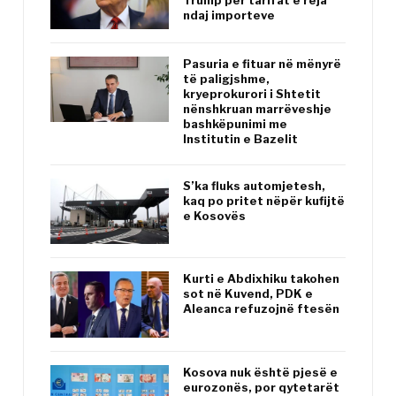
Trump për tarifat e reja
ndaj importeve
Pasuria e fituar në mënyrë
të paligjshme,
kryeprokurori i Shtetit
nënshkruan marrëveshje
bashkëpunimi me
Institutin e Bazelit
S’ka fluks automjetesh,
kaq po pritet nëpër kufijtë
e Kosovës
Kurti e Abdixhiku takohen
sot në Kuvend, PDK e
Aleanca refuzojnë ftesën
Kosova nuk është pjesë e
eurozonës, por qytetarët