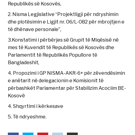
Republikës së Kosovës,
2. Nisma Legjislative “Projektligji për ndryshimin
dhe plotësimin e Ligjit nr. 06/L-082 për mbrojtjen e
të dhënave personale”,
3.Konstatimi i përbërjes së Grupit të Miqësisë në
mes të Kuvendit të Republikës së Kosovës dhe
Parlamentit të Republikës Popullore të
Bangladeshit,
4. Propozimi i GP NISMA-AKR-6+ për zëvendësimin
e anëtarit në delegacionin e Komisionit të
përbashkët Parlamentar për Stabilizim Acociim BE-
Kosovë
4. Shqyrtimi i kërkesave
5. Të ndryeshme.