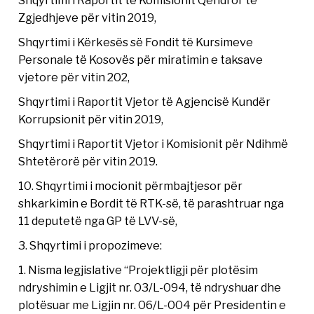
Shqyrtimi i Raportit të Komisionit Qendror të
Zgjedhjeve për vitin 2019,
Shqyrtimi i Kërkesës së Fondit të Kursimeve
Personale të Kosovës për miratimin e taksave
vjetore për vitin 202,
Shqyrtimi i Raportit Vjetor të Agjencisë Kundër
Korrupsionit për vitin 2019,
Shqyrtimi i Raportit Vjetor i Komisionit për Ndihmë
Shtetërorë për vitin 2019.
10. Shqyrtimi i mocionit përmbajtjesor për
shkarkimin e Bordit të RTK-së, të parashtruar nga
11 deputetë nga GP të LVV-së,
3. Shqyrtimi i propozimeve:
1. Nisma legjislative “Projektligji për plotësim
ndryshimin e Ligjit nr. 03/L-094, të ndryshuar dhe
plotësuar me Ligjin nr. 06/L-004 për Presidentin e