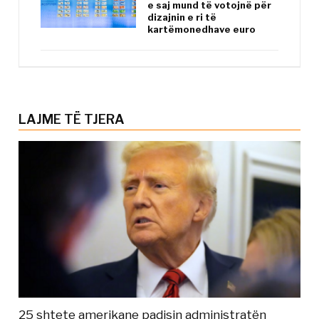
e saj mund të votojnë për
dizajnin e ri të
kartëmonedhave euro
LAJME TË TJERA
25 shtete amerikane padisin administratën