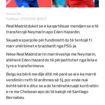
Gazeta Alo
Publikuar: 17/02/2019
18:17
Real Madrid duket se e ka qartësuar mendjen se a të
transferojë Neymarin apo Eden Hazardin.
Skuadra spanjolle përfundimisht do të tentojë t’i
marr shërbimet e brazilianit nga PSG-ja.
Nëse Real Madrid arrin marrëveshje me Neymarin,
atëherë Eden Hazard do të përjashtohet nga lista e
tyre e transferimeve.
Belgu ka bërë me dije ditë më parë se ai e ka marrë
vendimin rreth të ardhmes së tij, por ende nuk
është bërë e ditur se a do ta nënshkruajë kontratën
e re me Chelsean apo do të kalojë në Santiago
Bernabeu.