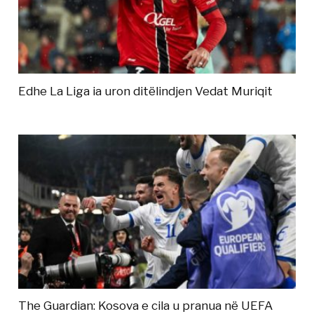
Edhe La Liga ia uron ditëlindjen Vedat Muriqit
The Guardian: Kosova e cila u pranua në UEFA