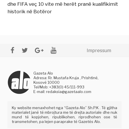
dhe FIFA veç 10 vite më herët pranë kualifikimit
historik në Botëror
Impressum
Gazeta Alo
Adresa: Rr. Mustafa Kruja , Prishtinë,
Kosovë 10000
Tel/Mob: +383(0) 45/111-993
E-mail:
redaksia@gazetaalo.com
Ky website menaxhohet nga “Gazeta Alo” Sh.P.K . Të gjitha
materialet janë të mbrojtura me të drejta autoriale dhe nuk
mund të kopjohen, ripublikohen, riprodhohen ose të
transmetohen, pa lejen paraprake të Gazetës Alo.