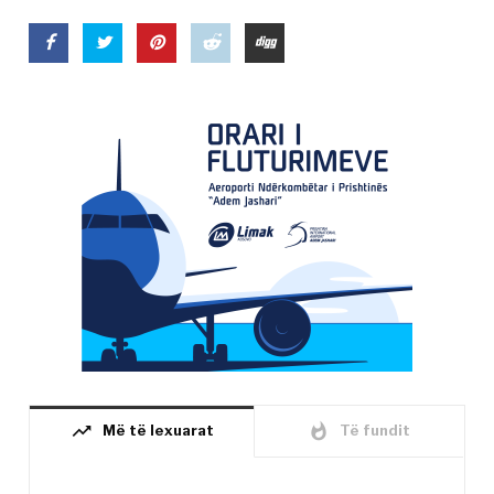
trending_up
whatshot
Më të lexuarat
Të fundit