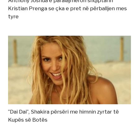
Anthony Joshua e paralajmëron shqiptarin
Kristian Prenga se çka e pret në përballjen mes
tyre
”Dai Dai”, Shakira përsëri me himnin zyrtar të
Kupës së Botës