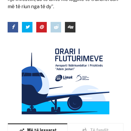
më të riun nga të dy”.
trending_up
whatshot
Më të lexuarat
Të fundit