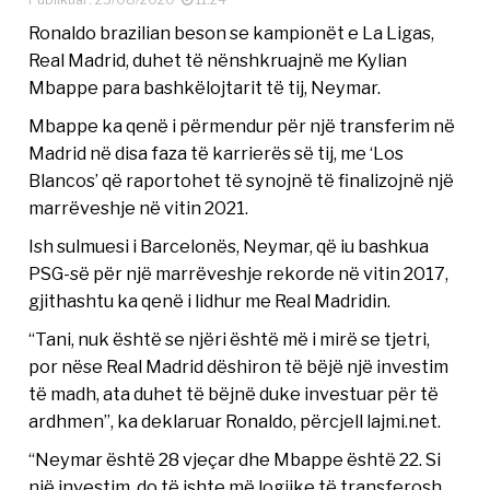
Ronaldo brazilian beson se kampionët e La Ligas,
Real Madrid, duhet të nënshkruajnë me Kylian
Mbappe para bashkëlojtarit të tij, Neymar.
Mbappe ka qenë i përmendur për një transferim në
Madrid në disa faza të karrierës së tij, me ‘Los
Blancos’ që raportohet të synojnë të finalizojnë një
marrëveshje në vitin 2021.
Ish sulmuesi i Barcelonës, Neymar, që iu bashkua
PSG-së për një marrëveshje rekorde në vitin 2017,
gjithashtu ka qenë i lidhur me Real Madridin.
“Tani, nuk është se njëri është më i mirë se tjetri,
por nëse Real Madrid dëshiron të bëjë një investim
të madh, ata duhet të bëjnë duke investuar për të
ardhmen”, ka deklaruar Ronaldo, përcjell lajmi.net.
“Neymar është 28 vjeçar dhe Mbappe është 22. Si
një investim, do të ishte më logjike të transferosh