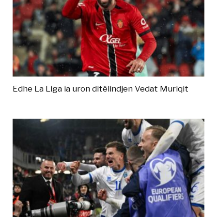
Edhe La Liga ia uron ditëlindjen Vedat Muriqit