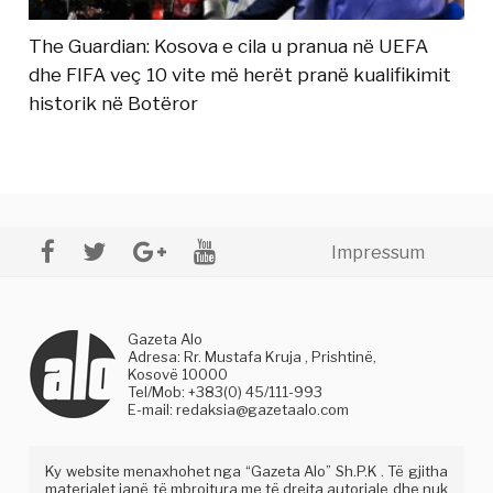
The Guardian: Kosova e cila u pranua në UEFA
dhe FIFA veç 10 vite më herët pranë kualifikimit
historik në Botëror
Impressum
Gazeta Alo
Adresa: Rr. Mustafa Kruja , Prishtinë,
Kosovë 10000
Tel/Mob: +383(0) 45/111-993
E-mail:
redaksia@gazetaalo.com
Ky website menaxhohet nga “Gazeta Alo” Sh.P.K . Të gjitha
materialet janë të mbrojtura me të drejta autoriale dhe nuk