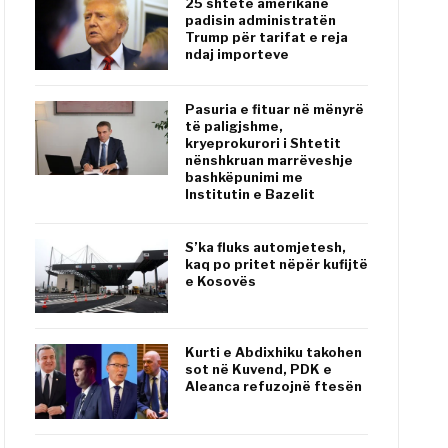
25 shtete amerikane
padisin administratën
Trump për tarifat e reja
ndaj importeve
Pasuria e fituar në mënyrë
të paligjshme,
kryeprokurori i Shtetit
nënshkruan marrëveshje
bashkëpunimi me
Institutin e Bazelit
S’ka fluks automjetesh,
kaq po pritet nëpër kufijtë
e Kosovës
Kurti e Abdixhiku takohen
sot në Kuvend, PDK e
Aleanca refuzojnë ftesën