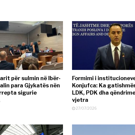
rit për sulmin në Ibër-
Formimi i institucionev
alin para Gjykatës nën
Konjufca: Ka gatishmër
rrepta sigurie
LDK, PDK dha qëndrime
vjetra
6
27/07/2026