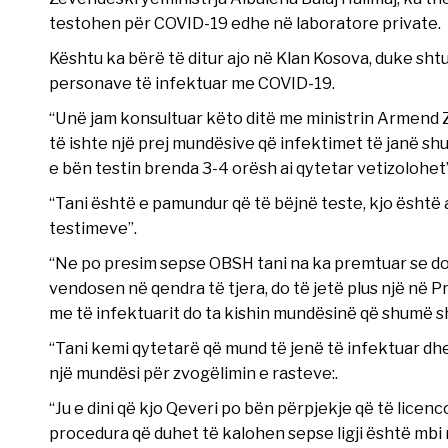
testohen për COVID-19 edhe në laboratore private.
Kështu ka bërë të ditur ajo në Klan Kosova, duke shtu
personave të infektuar me COVID-19.
“Unë jam konsultuar këto ditë me ministrin Armend Z
të ishte një prej mundësive që infektimet të janë s
e bën testin brenda 3-4 orësh ai qytetar vetizolohet”
“Tani është e pamundur që të bëjnë teste, kjo është 
testimeve”.
“Ne po presim sepse OBSH tani na ka premtuar se do 
vendosen në qendra të tjera, do të jetë plus një në 
me të infektuarit do ta kishin mundësinë që shumë sh
“Tani kemi qytetarë që mund të jenë të infektuar dhe q
një mundësi për zvogëlimin e rasteve:.
“Ju e dini që kjo Qeveri po bën përpjekje që të licen
procedura që duhet të kalohen sepse ligji është mbi