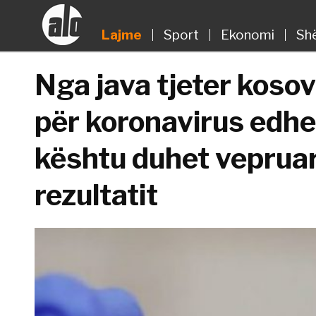
Lajme
Sport
Ekonomi
Sh
Nga java tjeter kosov
për koronavirus edhe 
kështu duhet vepruar
rezultatit