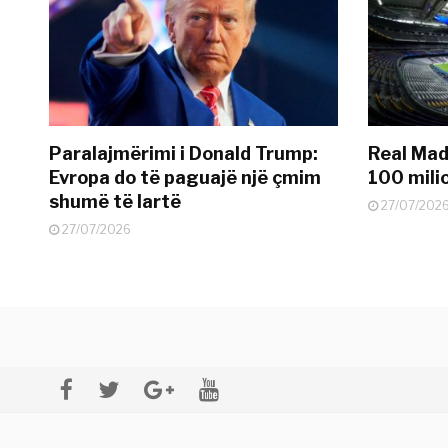
Paralajmërimi i Donald Trump:
Real Madr
Evropa do të paguajë një çmim
100 mili
shumë të lartë
27/07/202
27/07/2026