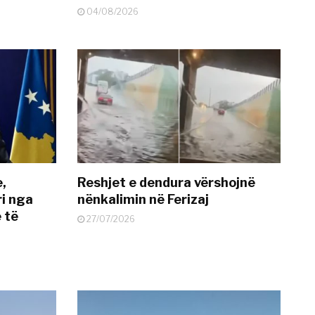
04/08/2026
e,
Reshjet e dendura vërshojnë
i nga
nënkalimin në Ferizaj
 të
27/07/2026