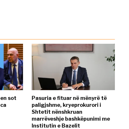
hen sot
Pasuria e fituar në mënyrë të
nca
paligjshme, kryeprokurori i
Shtetit nënshkruan
marrëveshje bashkëpunimi me
Institutin e Bazelit