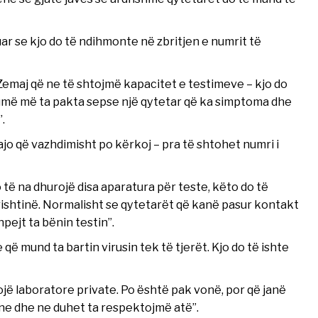
ar se kjo do të ndihmonte në zbritjen e numrit të
emaj që ne të shtojmë kapacitet e testimeve – kjo do
humë më ta pakta sepse një qytetar që ka simptoma dhe
.
ajo që vazhdimisht po kërkoj – pra të shtohet numri i
të na dhurojë disa aparatura për teste, këto do të
Prishtinë. Normalisht se qytetarët që kanë pasur kontakt
pejt ta bënin testin”.
ë mund ta bartin virusin tek të tjerët. Kjo do të ishte
cojë laboratore private. Po është pak vonë, por që janë
 ne dhe ne duhet ta respektojmë atë”.