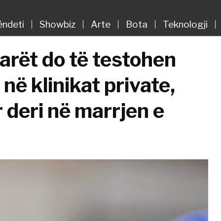
ëndeti
Showbiz
Arte
Bota
Teknologji
arët do të testohen
në klinikat private,
 deri në marrjen e