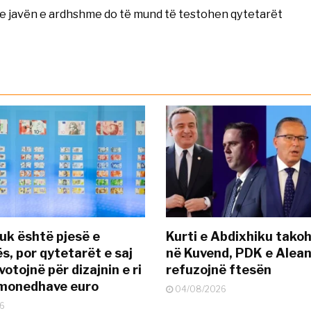
se javën e ardhshme do të mund të testohen qytetarët
uk është pjesë e
Kurti e Abdixhiku tako
s, por qytetarët e saj
në Kuvend, PDK e Alea
otojnë për dizajnin e ri
refuzojnë ftesën
ëmonedhave euro
04/08/2026
6