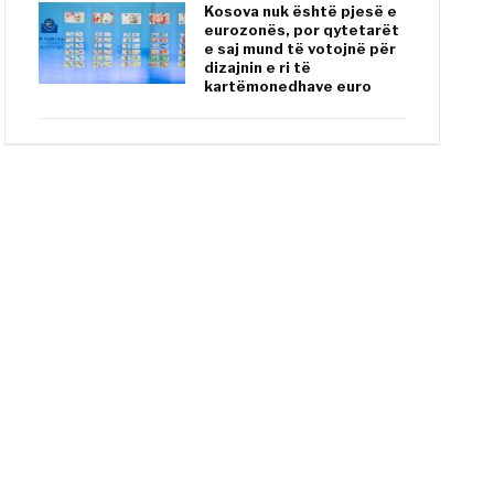
Kosova nuk është pjesë e
eurozonës, por qytetarët
e saj mund të votojnë për
dizajnin e ri të
kartëmonedhave euro