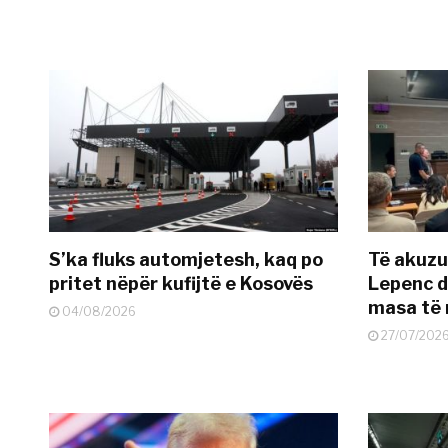
S’ka fluks automjetesh, kaq po
Të akuzua
pritet nëpër kufijtë e Kosovës
Lepenc d
masa të 
04/08/2026
27/07/202