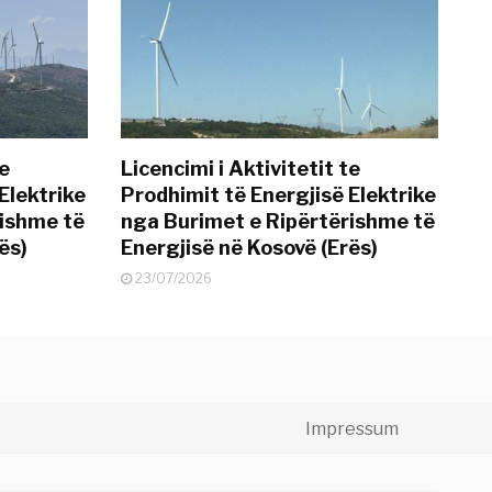
te
Licencimi i Aktivitetit te
Elektrike
Prodhimit të Energjisë Elektrike
rishme të
nga Burimet e Ripërtërishme të
ës)
Energjisë në Kosovë (Erës)
23/07/2026
Impressum