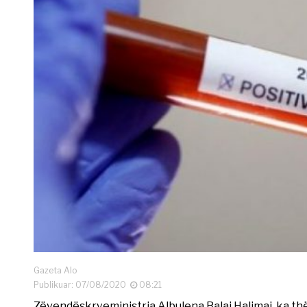
Gazeta Alo
Publikuar: 07/08/2020
08:21
Zëvendëskryeministrja Albulena Balaj Halimaj, ka th