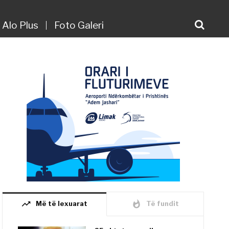
Alo Plus
Foto Galeri
trending_up
whatshot
Më të lexuarat
Të fundit