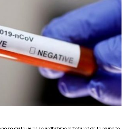
ënë se gjatë javës së ardhshme qytetarët do të mund të