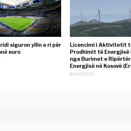
idi siguron yllin e ri për
Licencimi i Aktivitetit 
onë euro
Prodhimit të Energjisë 
nga Burimet e Ripërtë
6
Energjisë në Kosovë (Er
23/07/2026