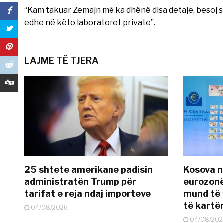
“Kam takuar Zemajn më ka dhënë disa detaje, besoj 
edhe në këto laboratoret private”.
LAJME TË TJERA
25 shtete amerikane padisin
Kosova n
administratën Trump për
eurozonë
tarifat e reja ndaj importeve
mund të v
të kart
04/08/2026
04/08/202