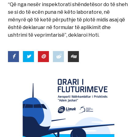
“Që nga nesër inspektorati shëndetësor do të sheh
se si do të ecën puna në këto laboratore, në
mënyrë që të ketë përputhje të plotë midis asaj që
është deklaruar në formular të aplikimit dhe
ushtrimi të veprimtarisë”, deklaroi Hoti.