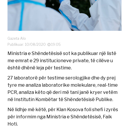
Gazeta Alo
Publikuar: 10/08/2020
19:05
Ministria e Shëndetësisë sot ka publikuar një listë
me emrat e 29 institucioneve private, të cilëve u
është dhënë leja për testime.
27 laboratorë për testime serologjike dhe dy prej
tyre me analiza laboratorike molekulare, real-time
PCR, analiza këto që deri më tani janë kryer vetëm
në Institutin Kombëtar të Shëndetësisë Publike.
Në lidhje më këtë, për Klan Kosova foli shefi i zyrës
për informim nga Ministria e Shëndetësisë, Faik
Hoti.