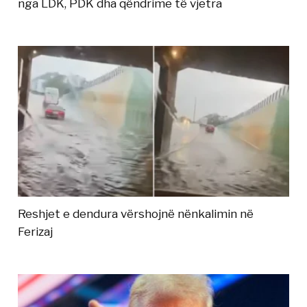
nga LDK, PDK dha qëndrime të vjetra
Reshjet e dendura vërshojnë nënkalimin në
Ferizaj