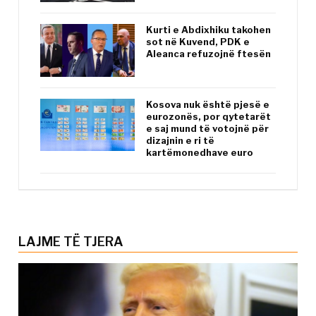
Kurti e Abdixhiku takohen
sot në Kuvend, PDK e
Aleanca refuzojnë ftesën
Kosova nuk është pjesë e
eurozonës, por qytetarët
e saj mund të votojnë për
dizajnin e ri të
kartëmonedhave euro
LAJME TË TJERA