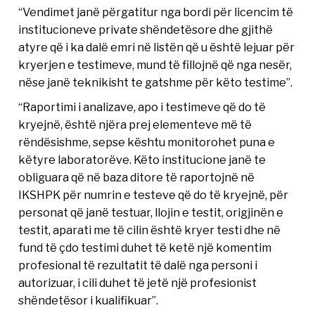
“Vendimet janë përgatitur nga bordi për licencim të
institucioneve private shëndetësore dhe gjithë
atyre që i ka dalë emri në listën që u është lejuar për
kryerjen e testimeve, mund të fillojnë që nga nesër,
nëse janë teknikisht te gatshme për këto testime”.
“Raportimi i analizave, apo i testimeve që do të
kryejnë, është njëra prej elementeve më të
rëndësishme, sepse kështu monitorohet puna e
këtyre laboratorëve. Këto institucione janë te
obliguara që në baza ditore të raportojnë në
IKSHPK për numrin e testeve që do të kryejnë, për
personat që janë testuar, llojin e testit, origjinën e
testit, aparati me të cilin është kryer testi dhe në
fund të çdo testimi duhet të ketë një komentim
profesional të rezultatit të dalë nga personi i
autorizuar, i cili duhet të jetë një profesionist
shëndetësor i kualifikuar”.