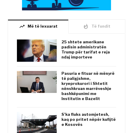
trending_up
whatshot
Më të lexuarat
Të fundit
25 shtete amerikane
padisin administratën
Trump për tarifat e reja
ndaj importeve
Pasuria e fituar në mënyrë
të paligjshme,
kryeprokurori i Shtetit
nënshkruan marrëveshje
bashkëpunimi me
Institutin e Bazelit
S’ka fluks automjetesh,
kaq po pritet nëpër kufijtë
e Kosovës