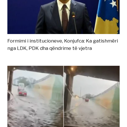
Formimi i institucioneve, Konjufca: Ka gatishmëri
nga LDK, PDK dha qëndrime të vjetra