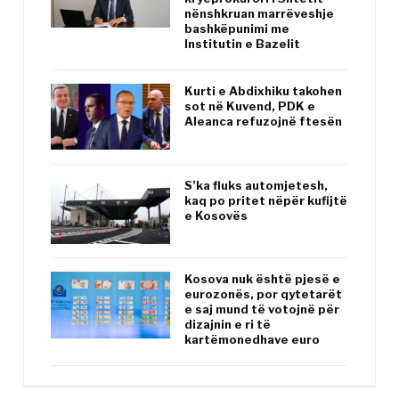
nënshkruan marrëveshje
bashkëpunimi me
Institutin e Bazelit
Kurti e Abdixhiku takohen
sot në Kuvend, PDK e
Aleanca refuzojnë ftesën
S’ka fluks automjetesh,
kaq po pritet nëpër kufijtë
e Kosovës
Kosova nuk është pjesë e
eurozonës, por qytetarët
e saj mund të votojnë për
dizajnin e ri të
kartëmonedhave euro