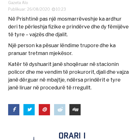
Gazeta Alo
Publikuar: 26/08/2020
10:23
Në Prishtinë pas një mosmarrëveshje ka ardhur
deri te përleshja fizike e prindërve dhe dy fëmijëve
të tyre – vajzës dhe djalit.
Një person ka pësuar lëndime trupore dhe ka
pranuar tretman mjekësor.
Katër të dyshuarit janë shoqëruar në stacionin
policor dhe me vendim të prokurorit, djali dhe vajza
janë dërguar në mbajtje, ndërsa prindërit e tyre
janë liruar në procedurë të rregullt.