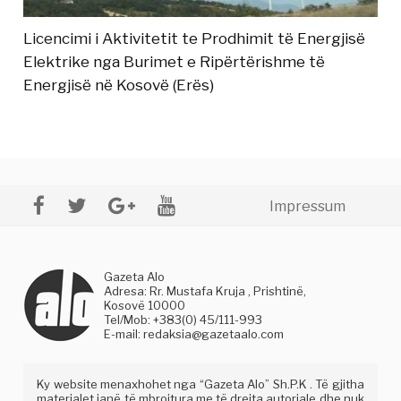
Licencimi i Aktivitetit te Prodhimit të Energjisë
Elektrike nga Burimet e Ripërtërishme të
Energjisë në Kosovë (Erës)
Impressum
Gazeta Alo
Adresa: Rr. Mustafa Kruja , Prishtinë,
Kosovë 10000
Tel/Mob: +383(0) 45/111-993
E-mail:
redaksia@gazetaalo.com
Ky website menaxhohet nga “Gazeta Alo” Sh.P.K . Të gjitha
materialet janë të mbrojtura me të drejta autoriale dhe nuk