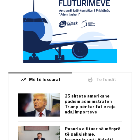
trending_up
whatshot
Më të lexuarat
Të fundit
25 shtete amerikane
padisin administratën
Trump për tarifat e reja
ndaj importeve
Pasuria e fituar në mënyrë
të paligjshme,
kryeprokurori i Shtetit