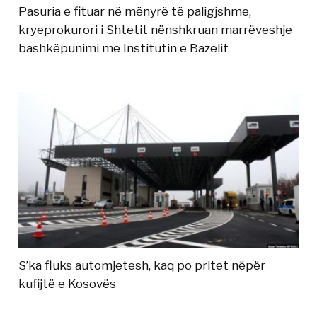
Pasuria e fituar në mënyrë të paligjshme,
kryeprokurori i Shtetit nënshkruan marrëveshje
bashkëpunimi me Institutin e Bazelit
S’ka fluks automjetesh, kaq po pritet nëpër
kufijtë e Kosovës