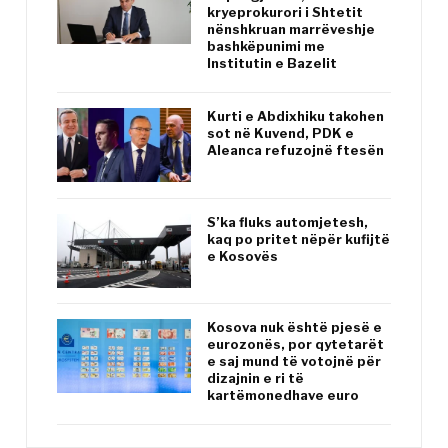
kryeprokurori i Shtetit
nënshkruan marrëveshje
bashkëpunimi me
Institutin e Bazelit
Kurti e Abdixhiku takohen
sot në Kuvend, PDK e
Aleanca refuzojnë ftesën
S’ka fluks automjetesh,
kaq po pritet nëpër kufijtë
e Kosovës
Kosova nuk është pjesë e
eurozonës, por qytetarët
e saj mund të votojnë për
dizajnin e ri të
kartëmonedhave euro