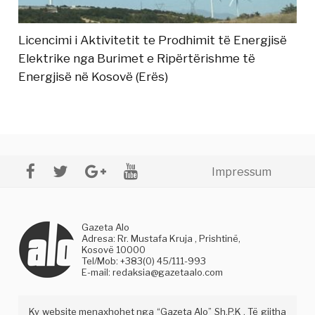
Licencimi i Aktivitetit te Prodhimit të Energjisë
Elektrike nga Burimet e Ripërtërishme të
Energjisë në Kosovë (Erës)
Impressum
Gazeta Alo
Adresa: Rr. Mustafa Kruja , Prishtinë,
Kosovë 10000
Tel/Mob: +383(0) 45/111-993
E-mail:
redaksia@gazetaalo.com
Ky website menaxhohet nga “Gazeta Alo” Sh.P.K . Të gjitha