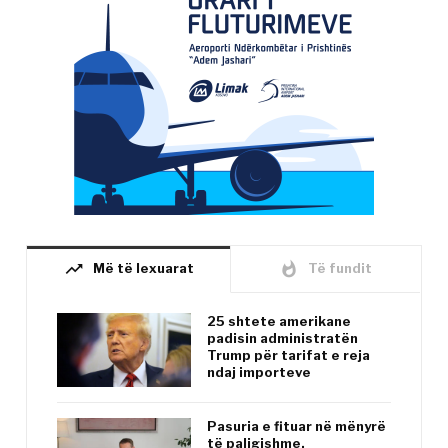
trending_up
whatshot
Më të lexuarat
Të fundit
25 shtete amerikane
padisin administratën
Trump për tarifat e reja
ndaj importeve
Pasuria e fituar në mënyrë
të paligjshme,