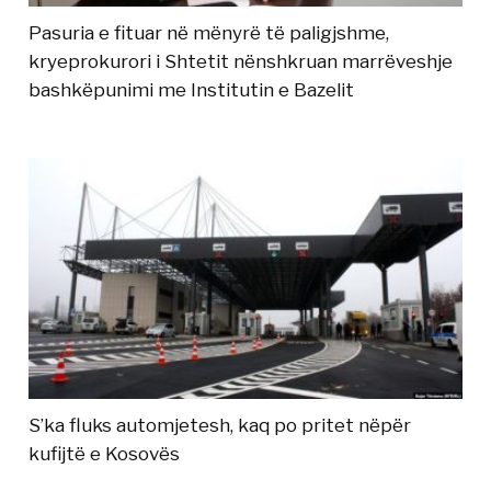
Pasuria e fituar në mënyrë të paligjshme,
kryeprokurori i Shtetit nënshkruan marrëveshje
bashkëpunimi me Institutin e Bazelit
S’ka fluks automjetesh, kaq po pritet nëpër
kufijtë e Kosovës