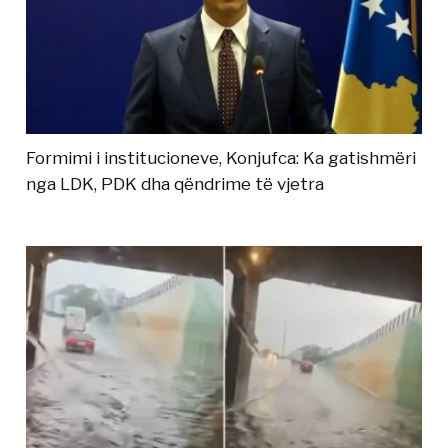
Formimi i institucioneve, Konjufca: Ka gatishmëri
nga LDK, PDK dha qëndrime të vjetra