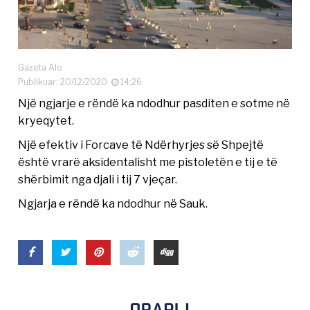
Gazeta Alo
Publikuar: 20/12/2020
14:26
Një ngjarje e rëndë ka ndodhur pasditen e sotme në
kryeqytet.
Një efektiv i Forcave të Ndërhyrjes së Shpejtë
është vrarë aksidentalisht me pistoletën e tij e të
shërbimit nga djali i tij 7 vjeçar.
Ngjarja e rëndë ka ndodhur në Sauk.