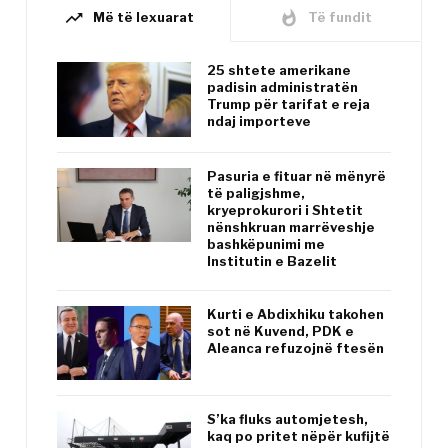
trending_up
whatshot
Më të lexuarat
Të fundit
25 shtete amerikane
padisin administratën
Trump për tarifat e reja
ndaj importeve
Pasuria e fituar në mënyrë
të paligjshme,
kryeprokurori i Shtetit
nënshkruan marrëveshje
bashkëpunimi me
Institutin e Bazelit
Kurti e Abdixhiku takohen
sot në Kuvend, PDK e
Aleanca refuzojnë ftesën
S’ka fluks automjetesh,
kaq po pritet nëpër kufijtë