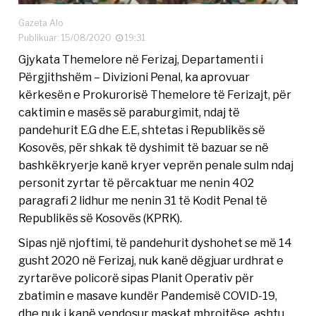
Gazeta Alo
Publikuar: 15/08/2020
19:31
Gjykata Themelore në Ferizaj, Departamenti i
Përgjithshëm – Divizioni Penal, ka aprovuar
kërkesën e Prokurorisë Themelore të Ferizajt, për
caktimin e masës së paraburgimit, ndaj të
pandehurit E.G dhe E.E, shtetas i Republikës së
Kosovës, për shkak të dyshimit të bazuar se në
bashkëkryerje kanë kryer veprën penale sulm ndaj
personit zyrtar të përcaktuar me nenin 402
paragrafi 2 lidhur me nenin 31 të Kodit Penal të
Republikës së Kosovës (KPRK).
Sipas një njoftimi, të pandehurit dyshohet se më 14
gusht 2020 në Ferizaj, nuk kanë dëgjuar urdhrat e
zyrtarëve policorë sipas Planit Operativ për
zbatimin e masave kundër Pandemisë COVID-19,
dhe nuk i kanë vendosur maskat mbrojtëse, ashtu