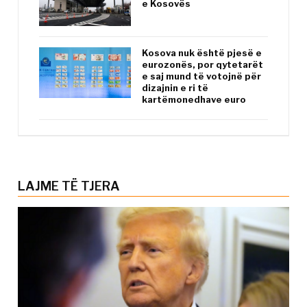
e Kosovës
Kosova nuk është pjesë e
eurozonës, por qytetarët
e saj mund të votojnë për
dizajnin e ri të
kartëmonedhave euro
LAJME TË TJERA