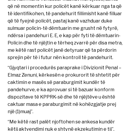
që në momentin kur policët kanë kërkuar nga ta që
të identifikohen, të pandehurit fillimisht kanë filluar
që të fyejnë policët, pastaj kanë vazhduar duke
sulmuar policin-të dëmtuarin me grusht në fytyrë,
ndërsa i pandehuri E. E, e kap për fyti të dëmtuarin-
Policin dhe të njëjtin e tërheq zvarrë për disa metra,
me këtë rast policët janë detyruar që ta përdorin
sprejin për të i futur nën kontroll të pandehurit.
“Gjyqtari i procedurës paraprake i Divizionit Penal –
Elmaz Zenuni, kërkesën e prokurorit të shtetit për
caktimin e masës së paraburgimit kundër të
pandehurve, e ka aprovuar si të bazuar konform
dispozitave të KPPRK-së dhe të njëjtëve u është
caktuar masa e paraburgimit në kohëzgjatje prej
një (1)muaj”.
“Me këtë rast palët njoftohen se ankesa kundër
këtij aktvendimi nuk e shtynë ekzekutimin e tij”,