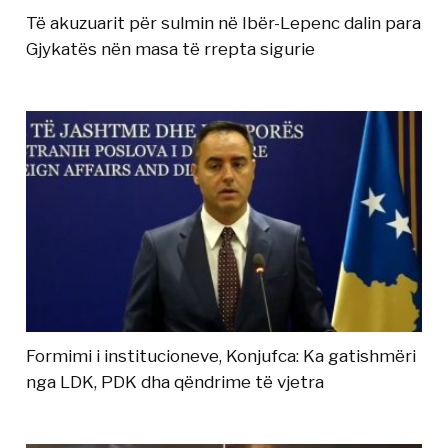
Të akuzuarit për sulmin në Ibër-Lepenc dalin para
Gjykatës nën masa të rrepta sigurie
Formimi i institucioneve, Konjufca: Ka gatishmëri
nga LDK, PDK dha qëndrime të vjetra