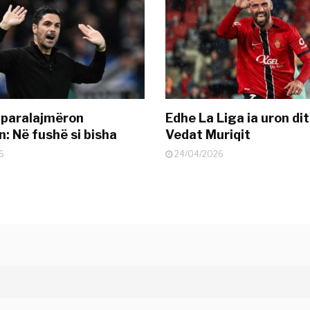
 paralajmëron
Edhe La Liga ia uron dit
: Në fushë si bisha
Vedat Muriqit
6
24/04/2026