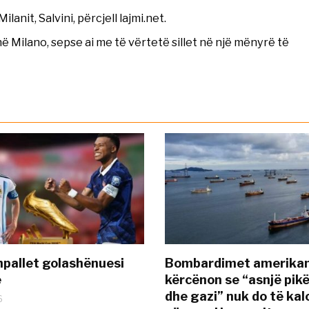
lanit, Salvini, përcjell lajmi.net.
ë Milano, sepse ai me të vërtetë sillet në një mënyrë të
pallet golashënuesi
Bombardimet amerikane
ë
kërcënon se “asnjë pik
dhe gazi” nuk do të kal
6