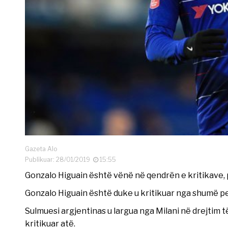
Gazeta Alo
Publikuar: 28/01/2019
15:55
Gonzalo Higuain është vënë në qendrën e kritikave, p
Gonzalo Higuain është duke u kritikuar nga shumë p
Sulmuesi argjentinas u largua nga Milani në drejtim të
kritikuar atë.