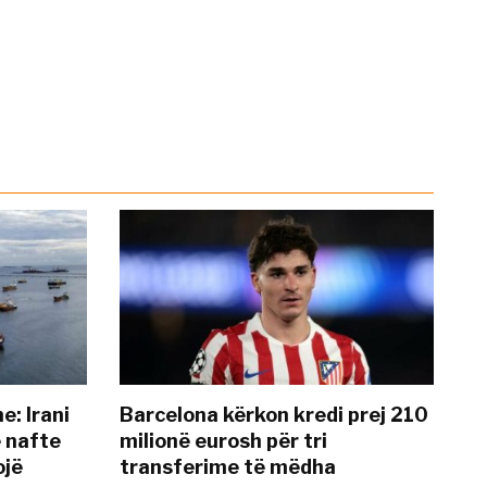
: Irani
Barcelona kërkon kredi prej 210
ë nafte
milionë eurosh për tri
ojë
transferime të mëdha