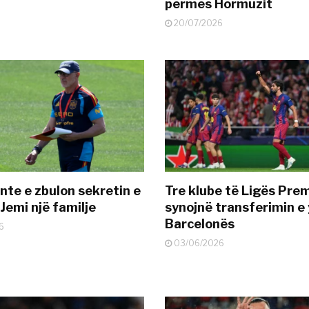
përmes Hormuzit
20/07/2026
nte e zbulon sekretin e
Tre klube të Ligës Pre
Jemi një familje
synojnë transferimin e y
Barcelonës
6
03/06/2026