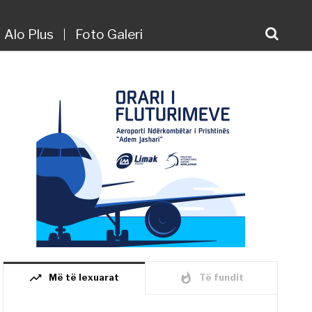
Alo Plus
Foto Galeri
trending_up
whatshot
Më të lexuarat
Të fundit