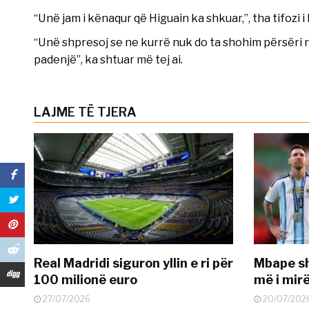
“Unë jam i kënaqur që Higuain ka shkuar,”, tha tifozi i Mi
“Unë shpresoj se ne kurrë nuk do ta shohim përsëri n
padenjë”, ka shtuar më tej ai.
LAJME TË TJERA
Real Madridi siguron yllin e ri për
Mbape sh
100 milionë euro
më i mir
27/07/2026
20/07/202