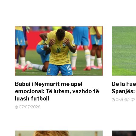
Babai i Neymarit me apel
De la Fue
emocional: Të lutem, vazhdo të
Spanjës: 
luash futboll
05/06/202
07/07/2026