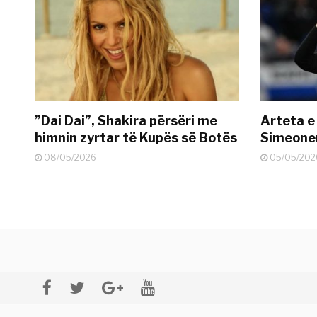
”Dai Dai”, Shakira përsëri me
Arteta e
himnin zyrtar të Kupës së Botës
Simeonen
08/05/2026
05/05/202