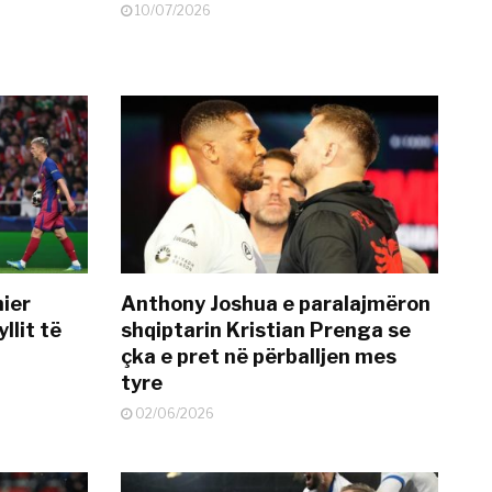
10/07/2026
mier
Anthony Joshua e paralajmëron
llit të
shqiptarin Kristian Prenga se
çka e pret në përballjen mes
tyre
02/06/2026