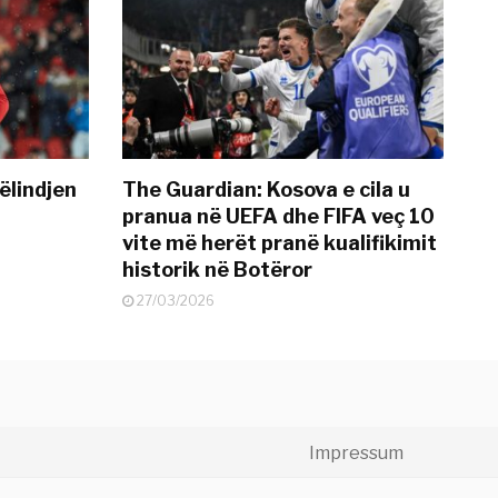
ëlindjen
The Guardian: Kosova e cila u
pranua në UEFA dhe FIFA veç 10
vite më herët pranë kualifikimit
historik në Botëror
27/03/2026
Impressum