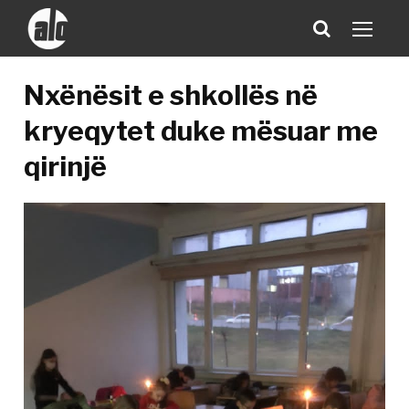
Nxënësit e shkollës në
kryeqytet duke mësuar me
qirinjë