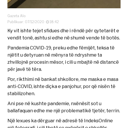
Gazeta Alo
Publikuar: 07/12/2020
18:42
Ky vit ishte tejet sfidues dhe i rëndë për qytetarët e
vendit tonë, ashtu si edhe në shumë vende të botës.
Pandemia COVID-19, preku edhe fëmijët, teksa të
njëtit u detyruan në mënyra të ndryshme ta
zhvillojnë procesin mësor, i cili u mbajtë në distancë
për javë të tëra.
Por, rikthimi në bankat shkollore, me maska e masa
anti-COVID, ishte diçka e panjohur, por që nisën të
stabilizohen.
Ani pse në kushte pandemie, nxënësit sot u
ballafaquan edhe me një problematikë tjetër, terrin.
Një lexues ka dërguar në adresë të IndeksOnline
një fotografi, i cili thotë se nxënësit e shkollës