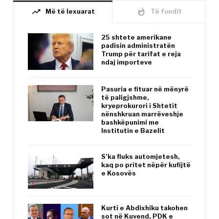
trending_up
whatshot
Më të lexuarat
Të fundit
25 shtete amerikane
padisin administratën
Trump për tarifat e reja
ndaj importeve
Pasuria e fituar në mënyrë
të paligjshme,
kryeprokurori i Shtetit
nënshkruan marrëveshje
bashkëpunimi me
Institutin e Bazelit
S’ka fluks automjetesh,
kaq po pritet nëpër kufijtë
e Kosovës
Kurti e Abdixhiku takohen
sot në Kuvend, PDK e