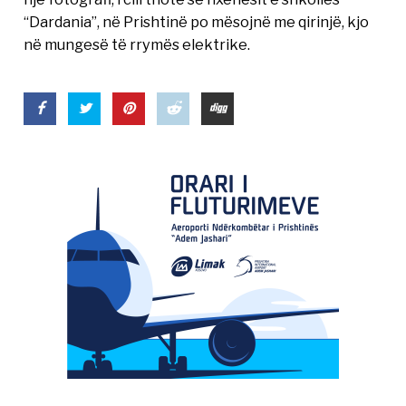
“Dardania”, në Prishtinë po mësojnë me qirinjë, kjo
në mungesë të rrymës elektrike.