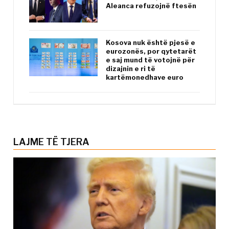
Aleanca refuzojnë ftesën
Kosova nuk është pjesë e
eurozonës, por qytetarët
e saj mund të votojnë për
dizajnin e ri të
kartëmonedhave euro
LAJME TË TJERA