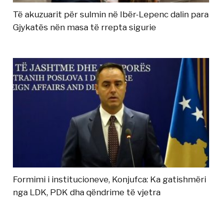
Të akuzuarit për sulmin në Ibër-Lepenc dalin para
Gjykatës nën masa të rrepta sigurie
Formimi i institucioneve, Konjufca: Ka gatishmëri
nga LDK, PDK dha qëndrime të vjetra