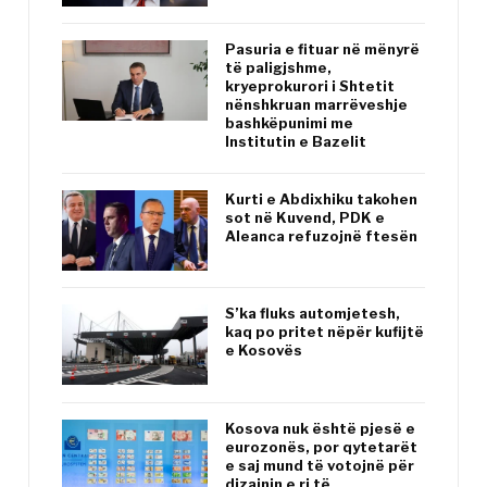
Pasuria e fituar në mënyrë
të paligjshme,
kryeprokurori i Shtetit
nënshkruan marrëveshje
bashkëpunimi me
Institutin e Bazelit
Kurti e Abdixhiku takohen
sot në Kuvend, PDK e
Aleanca refuzojnë ftesën
S’ka fluks automjetesh,
kaq po pritet nëpër kufijtë
e Kosovës
Kosova nuk është pjesë e
eurozonës, por qytetarët
e saj mund të votojnë për
dizajnin e ri të