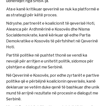
udhëhiqet nga SHBA-ja.
Ata e kanë kritikuar qeverinë se nuk ka platformë e
as strategji për këtë proces.
Ndryshe, partnerët e koalicionit të qeverisë Hoti,
Aleanca për Ardhmërinë e Kosovës dhe Nisma
Socialdemokrate, kanë kërkuar që edhe Partia
Demokratike e Kosovës të përfshihet në Qeverinë
Hoti.
Partitë politike në pushtet thonë se vendi ka
nevojë për arritjen e unitetit politik, sidomos për
çështjen e dialogut me Serbinë.
Në Qeverinë e Kosovës, por edhe zyrtarët e partive
politike që e përbëjnë koalicionin qeverisës, kanë
deklaruar se vetëm duke qenë të bashkuar dhe unik
mund të arrijnë rezultate në procesin e dialogut me
Serbinë.