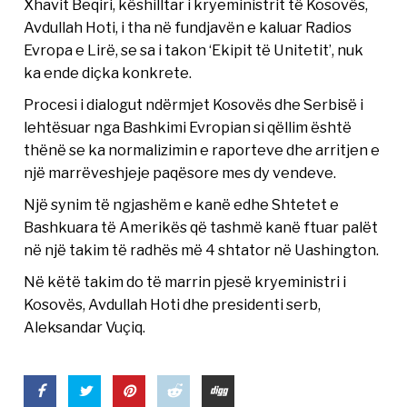
Xhavit Beqiri, këshilltar i kryeministrit të Kosovës,
Avdullah Hoti, i tha në fundjavën e kaluar Radios
Evropa e Lirë, se sa i takon ‘Ekipit të Unitetit’, nuk
ka ende diçka konkrete.
Procesi i dialogut ndërmjet Kosovës dhe Serbisë i
lehtësuar nga Bashkimi Evropian si qëllim është
thënë se ka normalizimin e raporteve dhe arritjen e
një marrëveshjeje paqësore mes dy vendeve.
Një synim të ngjashëm e kanë edhe Shtetet e
Bashkuara të Amerikës që tashmë kanë ftuar palët
në një takim të radhës më 4 shtator në Uashington.
Në këtë takim do të marrin pjesë kryeministri i
Kosovës, Avdullah Hoti dhe presidenti serb,
Aleksandar Vuçiq.