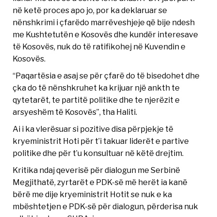
në ketë proces apo jo, por ka deklaruar se
nënshkrimi i çfarëdo marrëveshjeje që bije ndesh
me Kushtetutën e Kosovës dhe kundër interesave
të Kosovës, nuk do të ratifikohej në Kuvendin e
Kosovës.
“Paqartësia e asaj se për çfarë do të bisedohet dhe
çka do të nënshkruhet ka krijuar një ankth te
qytetarët, te partitë politike dhe te njerëzit e
arsyeshëm të Kosovës”, tha Haliti.
Ai i ka vlerësuar si pozitive disa përpjekje të
kryeministrit Hoti për t’i takuar liderët e partive
politike dhe për t’u konsultuar në këtë drejtim.
Kritika ndaj qeverisë për dialogun me Serbinë
Megjithatë, zyrtarët e PDK-së më herët ia kanë
bërë me dije kryeministrit Hotit se nuk e ka
mbështetjen e PDK-së për dialogun, përderisa nuk