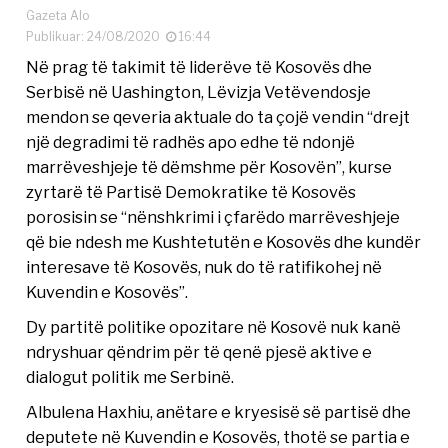
Gazeta Alo
Publikuar: 24/08/2020
16:44
Në prag të takimit të liderëve të Kosovës dhe
Serbisë në Uashington, Lëvizja Vetëvendosje
mendon se qeveria aktuale do ta çojë vendin “drejt
një degradimi të radhës apo edhe të ndonjë
marrëveshjeje të dëmshme për Kosovën”, kurse
zyrtarë të Partisë Demokratike të Kosovës
porosisin se “nënshkrimi i çfarëdo marrëveshjeje
që bie ndesh me Kushtetutën e Kosovës dhe kundër
interesave të Kosovës, nuk do të ratifikohej në
Kuvendin e Kosovës”.
Dy partitë politike opozitare në Kosovë nuk kanë
ndryshuar qëndrim për të qenë pjesë aktive e
dialogut politik me Serbinë.
Albulena Haxhiu, anëtare e kryesisë së partisë dhe
deputete në Kuvendin e Kosovës, thotë se partia e