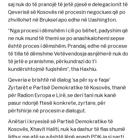
saj nuk do të pranojë të jetë pjesë e delegacionit të
Qeverisë së Kosovës në procesin negociues që po
zhvillohet në Bruksel apo edhe në Uashington.
“Nga procesi i dëmshëm i cili po bëhet, padyshim që
ne nuk mund të themi se po anashkalohemi sepse
është proces i dëmshëm. Prandaj, edhe në procese
të tilla të dëmshme Vetëvendosja asnjëherë nuk do
të jetë e pranishme, përkundrazi do t’i
kundërshtojmë fuqishëm”, tha Haxhiu.
Qeveria e brishtë në dialog ‘sa për sy e faqe’
Zyrtarët e Partisë Demokratike të Kosovës, thanë
për Radion Evropa e Lirë, se deri tani nuk kanë
pasur ndonjë ftesë konkrete, zyrtare, për
përfshirje në procesin e dialogut.
Anëtari i kryesisë së Partisë Demokratike të
Kosovës, Xhavit Haliti, nuk ka dashur të flas shumë
lidhur me atë se a është lënë anash PDK-ja si parti