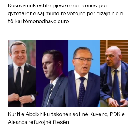
Kosova nuk është pjesë e eurozonës, por
qytetarët e saj mund të votojnë për dizajnin e ri
të kartëmonedhave euro
Kurti e Abdixhiku takohen sot në Kuvend, PDK e
Aleanca refuzojnë ftesën