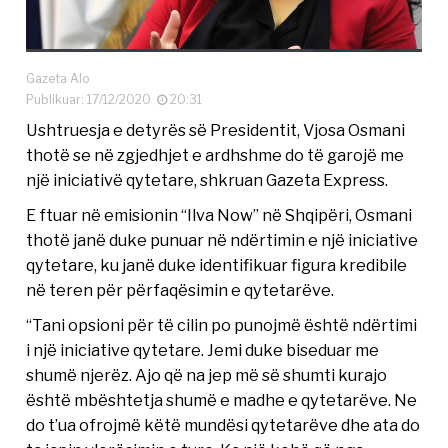
Gazeta Alo
Publikuar: 17/12/2020
20:31
Ushtruesja e detyrës së Presidentit, Vjosa Osmani
thotë se në zgjedhjet e ardhshme do të garojë me
një iniciativë qytetare, shkruan Gazeta Express.
E ftuar në emisionin “Ilva Now” në Shqipëri, Osmani
thotë janë duke punuar në ndërtimin e një iniciative
qytetare, ku janë duke identifikuar figura kredibile
në teren për përfaqësimin e qytetarëve.
“Tani opsioni për të cilin po punojmë është ndërtimi
i një iniciative qytetare. Jemi duke biseduar me
shumë njerëz. Ajo që na jep më së shumti kurajo
është mbështetja shumë e madhe e qytetarëve. Ne
do t’ua ofrojmë këtë mundësi qytetarëve dhe ata do