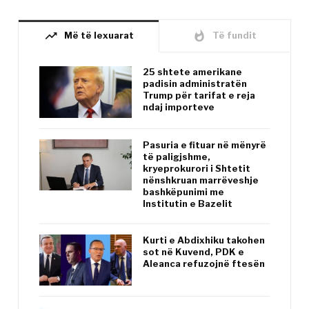
trending_up
whatshot
Më të lexuarat
Të fundit
25 shtete amerikane
padisin administratën
Trump për tarifat e reja
ndaj importeve
Pasuria e fituar në mënyrë
të paligjshme,
kryeprokurori i Shtetit
nënshkruan marrëveshje
bashkëpunimi me
Institutin e Bazelit
Kurti e Abdixhiku takohen
sot në Kuvend, PDK e
Aleanca refuzojnë ftesën