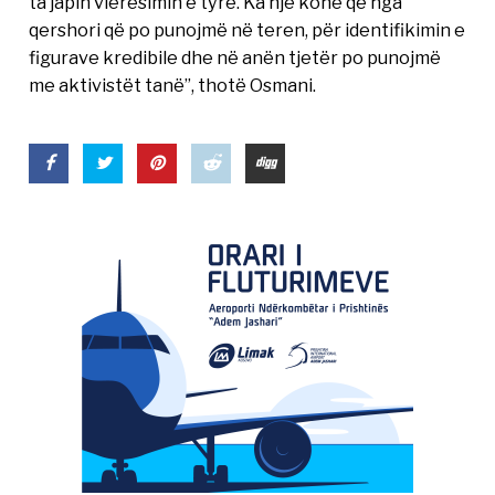
ta japin vlerësimin e tyre. Ka një kohë që nga
qershori që po punojmë në teren, për identifikimin e
figurave kredibile dhe në anën tjetër po punojmë
me aktivistët tanë”, thotë Osmani.