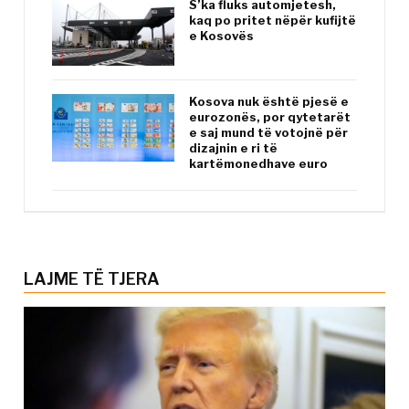
S’ka fluks automjetesh,
kaq po pritet nëpër kufijtë
e Kosovës
Kosova nuk është pjesë e
eurozonës, por qytetarët
e saj mund të votojnë për
dizajnin e ri të
kartëmonedhave euro
LAJME TË TJERA