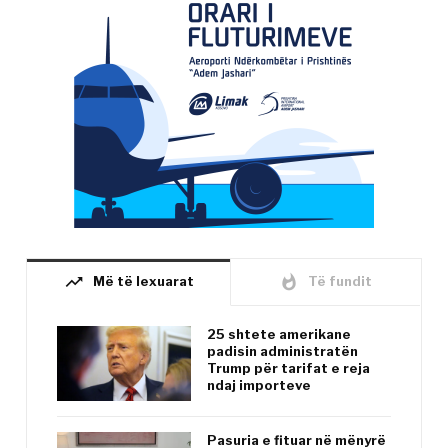
trending_up
whatshot
Më të lexuarat
Të fundit
25 shtete amerikane
padisin administratën
Trump për tarifat e reja
ndaj importeve
Pasuria e fituar në mënyrë