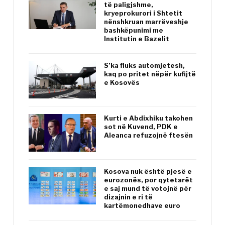
të paligjshme,
kryeprokurori i Shtetit
nënshkruan marrëveshje
bashkëpunimi me
Institutin e Bazelit
S’ka fluks automjetesh,
kaq po pritet nëpër kufijtë
e Kosovës
Kurti e Abdixhiku takohen
sot në Kuvend, PDK e
Aleanca refuzojnë ftesën
Kosova nuk është pjesë e
eurozonës, por qytetarët
e saj mund të votojnë për
dizajnin e ri të
kartëmonedhave euro