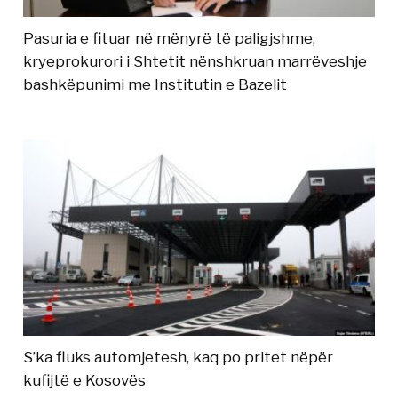
Pasuria e fituar në mënyrë të paligjshme,
kryeprokurori i Shtetit nënshkruan marrëveshje
bashkëpunimi me Institutin e Bazelit
S’ka fluks automjetesh, kaq po pritet nëpër
kufijtë e Kosovës