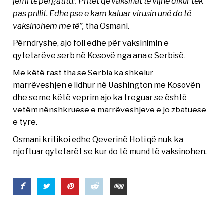
jemi të përgatitur. Pritet që vaksinat të vijnë dikur tek
pas prillit. Edhe pse e kam kaluar virusin unë do të
vaksinohem me të”,
tha Osmani.
Përndryshe, ajo foli edhe për vaksinimin e
qytetarëve serb në Kosovë nga ana e Serbisë.
Me këtë rast tha se Serbia ka shkelur
marrëveshjen e lidhur në Uashington me Kosovën
dhe se me këtë veprim ajo ka treguar se është
vetëm nënshkruese e marrëveshjeve e jo zbatuese
e tyre.
Osmani kritikoi edhe Qeverinë Hoti që nuk ka
njoftuar qytetarët se kur do të mund të vaksinohen.