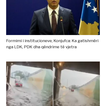
Formimi i institucioneve, Konjufca: Ka gatishmëri
nga LDK, PDK dha qëndrime të vjetra