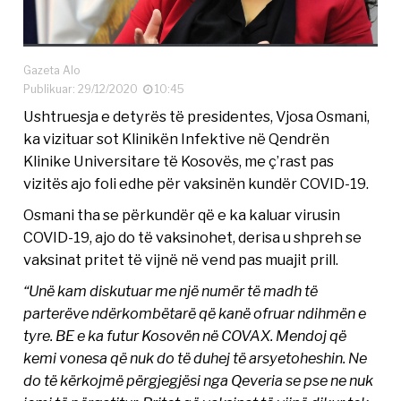
Gazeta Alo
Publikuar: 29/12/2020
10:45
Ushtruesja e detyrës të presidentes, Vjosa Osmani,
ka vizituar sot Klinikën Infektive në Qendrën
Klinike Universitare të Kosovës, me ç’rast pas
vizitës ajo foli edhe për vaksinën kundër COVID-19.
Osmani tha se përkundër që e ka kaluar virusin
COVID-19, ajo do të vaksinohet, derisa u shpreh se
vaksinat pritet të vijnë në vend pas muajit prill.
“Unë kam diskutuar me një numër të madh të
parterëve ndërkombëtarë që kanë ofruar ndihmën e
tyre. BE e ka futur Kosovën në COVAX. Mendoj që
kemi vonesa që nuk do të duhej të arsyetoheshin. Ne
do të kërkojmë përgjegjësi nga Qeveria se pse ne nuk