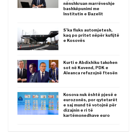
nënshkruan marrëveshje
bashkëpunimi me
Institutin e Bazelit
S’ka fluks automjetesh,
kaq po pritet nëpër kufijtë
e Kosovës
Kurti e Abdixhiku takohen
sot në Kuvend, PDK e
Aleanca refuzojnë ftesën
Kosova nuk është pjesë e
eurozonës, por qytetarët
e saj mund të votojnë për
dizajnin e ri të
kartëmonedhave euro