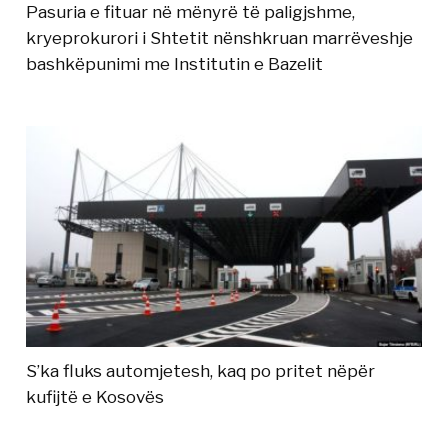
Pasuria e fituar në mënyrë të paligjshme,
kryeprokurori i Shtetit nënshkruan marrëveshje
bashkëpunimi me Institutin e Bazelit
S’ka fluks automjetesh, kaq po pritet nëpër
kufijtë e Kosovës