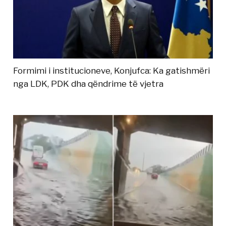
Formimi i institucioneve, Konjufca: Ka gatishmëri
nga LDK, PDK dha qëndrime të vjetra