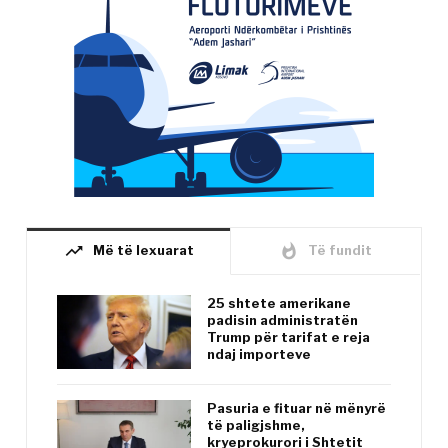
trending_up
whatshot
Më të lexuarat
Të fundit
25 shtete amerikane
padisin administratën
Trump për tarifat e reja
ndaj importeve
Pasuria e fituar në mënyrë
të paligjshme,
kryeprokurori i Shtetit