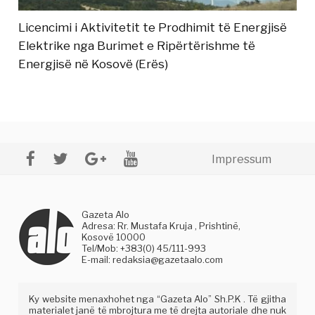
Licencimi i Aktivitetit te Prodhimit të Energjisë
Elektrike nga Burimet e Ripërtërishme të
Energjisë në Kosovë (Erës)
Impressum
Gazeta Alo
Adresa: Rr. Mustafa Kruja , Prishtinë,
Kosovë 10000
Tel/Mob: +383(0) 45/111-993
E-mail:
redaksia@gazetaalo.com
Ky website menaxhohet nga “Gazeta Alo” Sh.P.K . Të gjitha
materialet janë të mbrojtura me të drejta autoriale dhe nuk