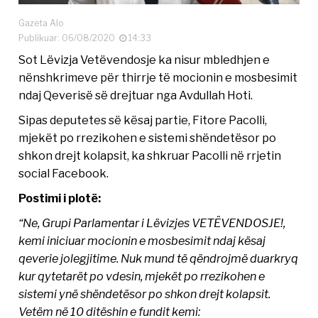
Gazeta Alo
Publikuar: 06/08/2020
14:33
Sot Lëvizja Vetëvendosje ka nisur mbledhjen e
nënshkrimeve për thirrje të mocionin e mosbesimit
ndaj Qeverisë së drejtuar nga Avdullah Hoti.
Sipas deputetes së kësaj partie, Fitore Pacolli,
mjekët po rrezikohen e sistemi shëndetësor po
shkon drejt kolapsit, ka shkruar Pacolli në rrjetin
social Facebook.
Postimi i plotë:
“Ne, Grupi Parlamentar i Lëvizjes VETËVENDOSJE!,
kemi iniciuar mocionin e mosbesimit ndaj kësaj
qeverie jolegjitime. Nuk mund të qëndrojmë duarkryq
kur qytetarët po vdesin, mjekët po rrezikohen e
sistemi ynë shëndetësor po shkon drejt kolapsit.
Vetëm në 10 ditëshin e fundit kemi: