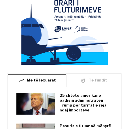
trending_up
whatshot
Më të lexuarat
Të fundit
25 shtete amerikane
padisin administratën
Trump për tarifat e reja
ndaj importeve
Pasuria e fituar në mënyrë