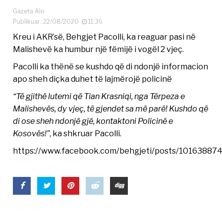
Gazeta Alo
Publikuar: 22/08/2020
11:36
Kreu i AKR’së, Behgjet Pacolli, ka reaguar pasi në
Malishevë ka humbur një fëmijë i vogël 2 vjeç.
Pacolli ka thënë se kushdo që di ndonjë informacion
apo sheh diçka duhet të lajmërojë policinë
“Të gjithë lutemi që Tian Krasniqi, ​​nga Tërpeza e
Malishevës, dy vjeç, të gjendet sa më parë! Kushdo që
di ose sheh ndonjë gjë, kontaktoni Policinë e
Kosovës!”
, ka shkruar Pacolli.
https://www.facebook.com/behgjeti/posts/1016388