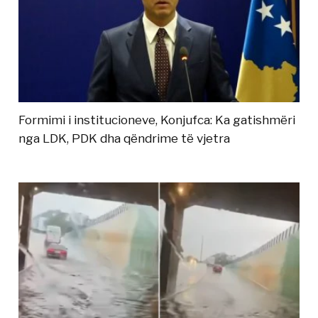
Formimi i institucioneve, Konjufca: Ka gatishmëri
nga LDK, PDK dha qëndrime të vjetra