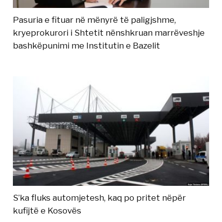
Pasuria e fituar në mënyrë të paligjshme,
kryeprokurori i Shtetit nënshkruan marrëveshje
bashkëpunimi me Institutin e Bazelit
S’ka fluks automjetesh, kaq po pritet nëpër
kufijtë e Kosovës