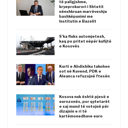
të paligjshme,
kryeprokurori i Shtetit
nënshkruan marrëveshje
bashkëpunimi me
Institutin e Bazelit
S’ka fluks automjetesh,
kaq po pritet nëpër kufijtë
e Kosovës
Kurti e Abdixhiku takohen
sot në Kuvend, PDK e
Aleanca refuzojnë ftesën
Kosova nuk është pjesë e
eurozonës, por qytetarët
e saj mund të votojnë për
dizajnin e ri të
kartëmonedhave euro