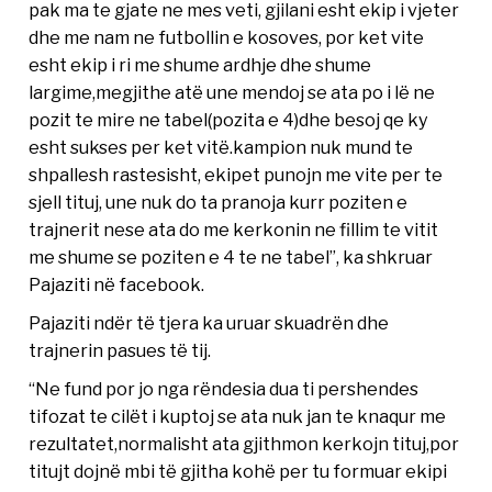
pak ma te gjate ne mes veti, gjilani esht ekip i vjeter
dhe me nam ne futbollin e kosoves, por ket vite
esht ekip i ri me shume ardhje dhe shume
largime,megjithe atë une mendoj se ata po i lë ne
pozit te mire ne tabel(pozita e 4)dhe besoj qe ky
esht sukses per ket vitë.kampion nuk mund te
shpallesh rastesisht, ekipet punojn me vite per te
sjell tituj, une nuk do ta pranoja kurr poziten e
trajnerit nese ata do me kerkonin ne fillim te vitit
me shume se poziten e 4 te ne tabel”, ka shkruar
Pajaziti në facebook.
Pajaziti ndër të tjera ka uruar skuadrën dhe
trajnerin pasues të tij.
“Ne fund por jo nga rëndesia dua ti pershendes
tifozat te cilët i kuptoj se ata nuk jan te knaqur me
rezultatet,normalisht ata gjithmon kerkojn tituj,por
titujt dojnë mbi të gjitha kohë per tu formuar ekipi