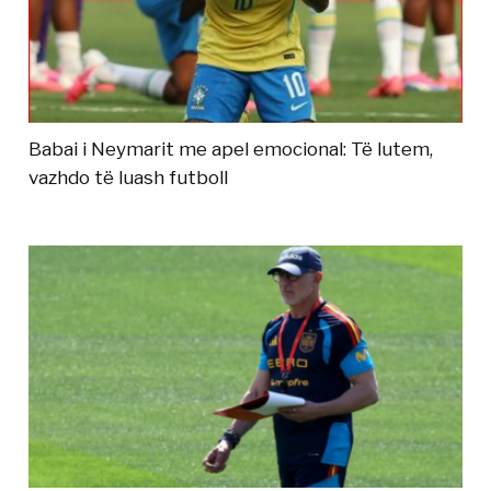
Babai i Neymarit me apel emocional: Të lutem,
vazhdo të luash futboll