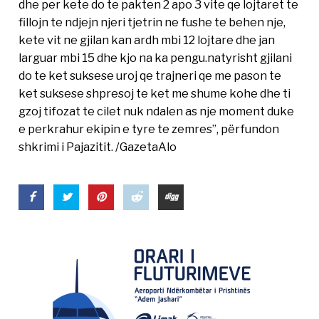
dhe per kete do te pakten 2 apo 3 vite qe lojtaret te
fillojn te ndjejn njeri tjetrin ne fushe te behen nje,
kete vit ne gjilan kan ardh mbi 12 lojtare dhe jan
larguar mbi 15 dhe kjo na ka pengu.natyrisht gjilani
do te ket suksese uroj qe trajneri qe me pason te
ket suksese shpresoj te ket me shume kohe dhe ti
gzoj tifozat te cilet nuk ndalen as nje moment duke
e perkrahur ekipin e tyre te zemres”, përfundon
shkrimi i Pajazitit. /GazetaAlo