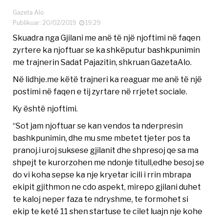
Gazeta Alo
Publikuar: 20/02/2019
19:29
Skuadra nga Gjilani me anë të një njoftimi në faqen
zyrtere ka njoftuar se ka shkëputur bashkpunimin
me trajnerin Sadat Pajazitin, shkruan GazetaAlo.
Në lidhje.me këtë trajneri ka reaguar me anë të një
postimi në faqen e tij zyrtare në rrjetet sociale.
Ky është njoftimi.
“Sot jam njoftuar se kan vendos ta nderpresin
bashkpunimin, dhe mu sme mbetet tjeter pos ta
pranoj.i uroj suksese gjilanit dhe shpresoj qe sa ma
shpejt te kurorzohen me ndonje titull,edhe besoj se
do vi koha sepse ka nje kryetar icili i rrin mbrapa
ekipit gjithmon ne cdo aspekt, mirepo gjilani duhet
te kaloj neper faza te ndryshme, te formohet si
ekip te keté 11 shen startuse te cilet luajn nje kohe