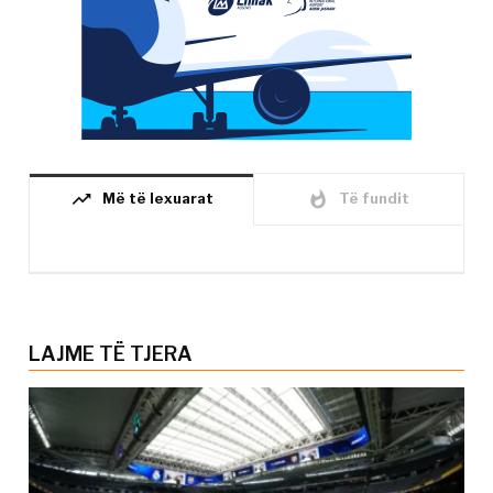
trending_up
whatshot
Më të lexuarat
Të fundit
LAJME TË TJERA