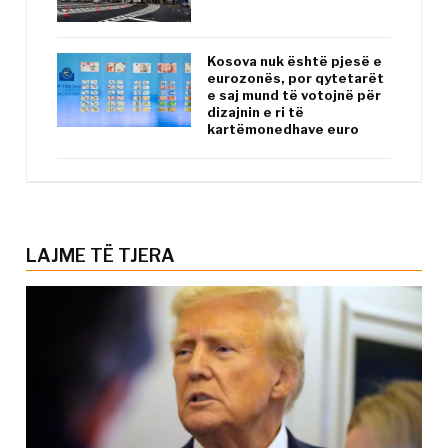
Kosova nuk është pjesë e
eurozonës, por qytetarët
e saj mund të votojnë për
dizajnin e ri të
kartëmonedhave euro
LAJME TË TJERA