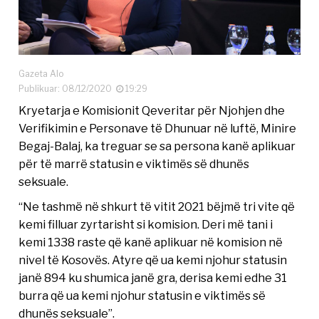
Gazeta Alo
Publikuar: 08/12/2020
19:29
Kryetarja e Komisionit Qeveritar për Njohjen dhe
Verifikimin e Personave të Dhunuar në luftë, Minire
Begaj-Balaj, ka treguar se sa persona kanë aplikuar
për të marrë statusin e viktimës së dhunës
seksuale.
“Ne tashmë në shkurt të vitit 2021 bëjmë tri vite që
kemi filluar zyrtarisht si komision. Deri më tani i
kemi 1338 raste që kanë aplikuar në komision në
nivel të Kosovës. Atyre që ua kemi njohur statusin
janë 894 ku shumica janë gra, derisa kemi edhe 31
burra që ua kemi njohur statusin e viktimës së
dhunës seksuale”.