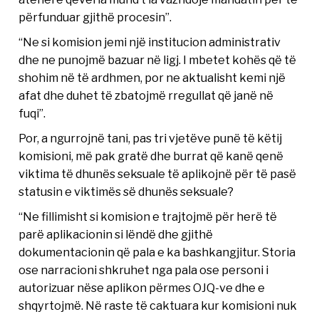
përfunduar gjithë procesin”.
“Ne si komision jemi një institucion administrativ
dhe ne punojmë bazuar në ligj. I mbetet kohës që të
shohim në të ardhmen, por ne aktualisht kemi një
afat dhe duhet të zbatojmë rregullat që janë në
fuqi”.
Por, a ngurrojnë tani, pas tri vjetëve punë të këtij
komisioni, më pak gratë dhe burrat që kanë qenë
viktima të dhunës seksuale të aplikojnë për të pasë
statusin e viktimës së dhunës seksuale?
“Ne fillimisht si komision e trajtojmë për herë të
parë aplikacionin si lëndë dhe gjithë
dokumentacionin që pala e ka bashkangjitur. Storia
ose narracioni shkruhet nga pala ose personi i
autorizuar nëse aplikon përmes OJQ-ve dhe e
shqyrtojmë. Në raste të caktuara kur komisioni nuk