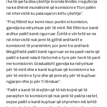
i ka të qarta disa çështje brenda lëndës rregullorja
na ka dhënë mundësinë që komisioni e fton palën
në intervistë ku pala sqaron këto çështje”.
“Prej fillimit kur kemi nisur punën si komision,
gjendja ka ndryshuar për të mirë. Në fillim kur kanë
ardhur palët kanë ngurruar. Është e vërtetë se ne
në intervistë nuk jemi të gjithë anëtarët e
komisionit të pranishëm, por jemi tre anëtarë.
Megjithatë palët kanë ngurruar se ka pasë raste që
palët e kanë ndarë historinë e tyre për herë të parë
me komisionin. Gradualisht gjendja ka ndryshuar
për të mirë dhe e kanë kuptuar që komisioni e ka
për të mirën e tyre dhe që jemi aty për të kuptuar
ngjarjen dhe jo për t’i lënduar”.
“Palët e kanë të drejtën që të kërkojnë që të
paraqiten te komisioni që nuk janë të pakta rastet,
sepse palët e kanë kuptuar që shprehen më lehtë