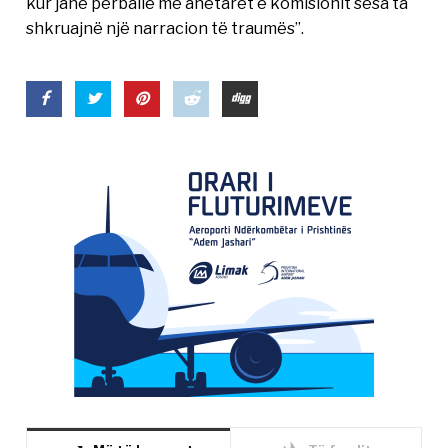
kur janë përballë me anëtarët e komisionit sesa ta
shkruajnë një narracion të traumës”.