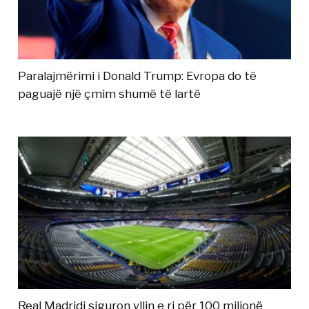
Paralajmërimi i Donald Trump: Evropa do të
paguajë një çmim shumë të lartë
Real Madridi siguron yllin e ri për 100 milionë