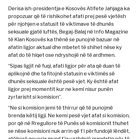
Derisa ish-presidentja e Kosovës Atifete Jahjaga ka
propozuar që të rishikohet afati prej pesë vjetësh
për njohjen e statusit të viktimave të dhunës
seksuale gjatë luftës, Begaj-Balaj në Info Magazine
të Klan Kosovës ka thënë se punojnë bazuar në
afatin ligjor aktual dhe mbetet të shihet nëse ky
afat do të hiqet ose ndryshojë në të ardhmen.
“Sipas ligjit në fuqi, afati ligjor për ata që duan të
aplikojnë dhe ta fitojnë statusin e viktimës së
dhunës seksuale është pesë vjet. Ky është afat
ligjor prej momentit kur ne kemi nisur punën
zyrtarisht si komision”.
“Ne si komision jemi të thirrur që të punojmë
brenda këtij ligji. Ne kemi pesë vjet afat si komision,
por që në Rregullore të Punës së komisionit thuhet
se nëse komisioni nuk arrin që t’i përfundojë lëndët,
atëherë qeveria mund t’ia vazhdojë mandatin për të