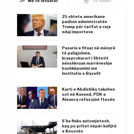
trending_up
whatshot
Më të lexuarat
Të fundit
25 shtete amerikane
padisin administratën
Trump për tarifat e reja
ndaj importeve
Pasuria e fituar në mënyrë
të paligjshme,
kryeprokurori i Shtetit
nënshkruan marrëveshje
bashkëpunimi me
Institutin e Bazelit
Kurti e Abdixhiku takohen
sot në Kuvend, PDK e
Aleanca refuzojnë ftesën
S’ka fluks automjetesh,
kaq po pritet nëpër kufijtë
e Kosovës