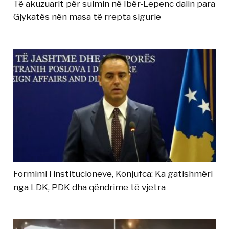
Të akuzuarit për sulmin në Ibër-Lepenc dalin para
Gjykatës nën masa të rrepta sigurie
Formimi i institucioneve, Konjufca: Ka gatishmëri
nga LDK, PDK dha qëndrime të vjetra