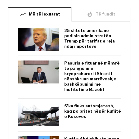
trending_up
whatshot
Më të lexuarat
Të fundit
25 shtete amerikane
padisin administratën
Trump për tarifat e reja
ndaj importeve
Pasuria e fituar në mënyrë
të paligjshme,
kryeprokurori i Shtetit
nënshkruan marrëveshje
bashkëpunimi me
Institutin e Bazelit
S’ka fluks automjetesh,
kaq po pritet nëpër kufijtë
e Kosovës
Kurti e Abdixhiku takohen