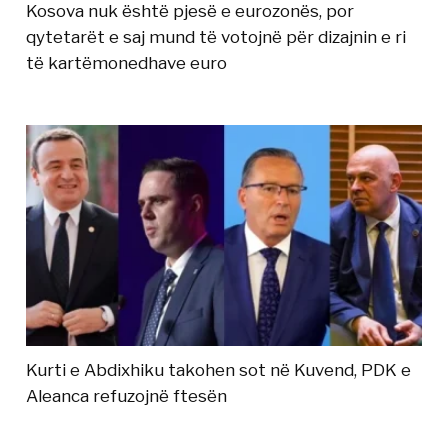
Kosova nuk është pjesë e eurozonës, por
qytetarët e saj mund të votojnë për dizajnin e ri
të kartëmonedhave euro
Kurti e Abdixhiku takohen sot në Kuvend, PDK e
Aleanca refuzojnë ftesën