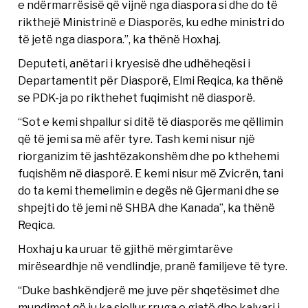
e ndërmarrësisë që vijnë nga diaspora si dhe do të
rikthejë Ministrinë e Diasporës, ku edhe ministri do
të jetë nga diaspora.”, ka thënë Hoxhaj.
Deputeti, anëtari i kryesisë dhe udhëheqësi i
Departamentit për Diasporë, Elmi Reqica, ka thënë
se PDK-ja po rikthehet fuqimisht në diasporë.
“Sot e kemi shpallur si ditë të diasporës me qëllimin
që të jemi sa më afër tyre. Tash kemi nisur një
riorganizim të jashtëzakonshëm dhe po kthehemi
fuqishëm në diasporë. E kemi nisur më Zvicrën, tani
do ta kemi themelimin e degës në Gjermani dhe se
shpejti do të jemi në SHBA dhe Kanada”, ka thënë
Reqica.
Hoxhaj u ka uruar të gjithë mërgimtarëve
mirëseardhje në vendlindje, pranë familjeve të tyre.
“Duke bashkëndjerë me juve për shqetësimet dhe
mundimet që iu ka sjellur rruga e gjatë dhe kalvari i