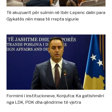
Të akuzuarit për sulmin në Ibër-Lepenc dalin para
Gjykatës nën masa të rrepta sigurie
Formimi i institucioneve, Konjufca: Ka gatishmëri
nga LDK, PDK dha qëndrime të vjetra