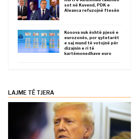
sot në Kuvend, PDK e
Aleanca refuzojnë ftesën
Kosova nuk është pjesë e
eurozonës, por qytetarët
e saj mund të votojnë për
dizajnin e ri të
kartëmonedhave euro
LAJME TË TJERA