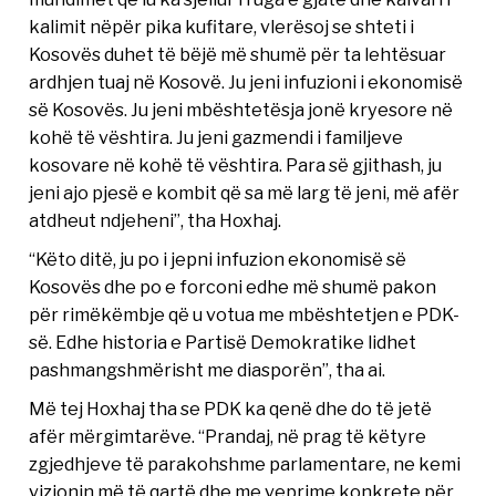
kalimit nëpër pika kufitare, vlerësoj se shteti i
Kosovës duhet të bëjë më shumë për ta lehtësuar
ardhjen tuaj në Kosovë. Ju jeni infuzioni i ekonomisë
së Kosovës. Ju jeni mbështetësja jonë kryesore në
kohë të vështira. Ju jeni gazmendi i familjeve
kosovare në kohë të vështira. Para së gjithash, ju
jeni ajo pjesë e kombit që sa më larg të jeni, më afër
atdheut ndjeheni”, tha Hoxhaj.
“Këto ditë, ju po i jepni infuzion ekonomisë së
Kosovës dhe po e forconi edhe më shumë pakon
për rimëkëmbje që u votua me mbështetjen e PDK-
së. Edhe historia e Partisë Demokratike lidhet
pashmangshmërisht me diasporën”, tha ai.
Më tej Hoxhaj tha se PDK ka qenë dhe do të jetë
afër mërgimtarëve. “Prandaj, në prag të këtyre
zgjedhjeve të parakohshme parlamentare, ne kemi
vizionin më të qartë dhe me veprime konkrete për