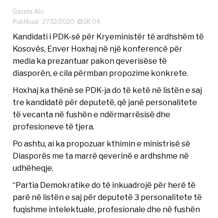
Gazeta Alo
Publikuar: 27/12/2020
18:04
Kandidati i PDK-së për Kryeministër të ardhshëm të
Kosovës, Enver Hoxhaj në një konferencë për
media ka prezantuar pakon qeverisëse të
diasporën, e cila përmban propozime konkrete.
Hoxhaj ka thënë se PDK-ja do të ketë në listën e saj
tre kandidatë për deputetë, që janë personalitete
të vecanta në fushën e ndërmarrësisë dhe
profesioneve të tjera.
Po ashtu, ai ka propozuar kthimin e ministrisë së
Diasporës me ta marrë qeverinë e ardhshme në
udhëheqje.
“Partia Demokratike do të inkuadrojë për herë të
parë në listën e saj për deputetë 3 personalitete të
fuqishme intelektuale, profesionale dhe në fushën