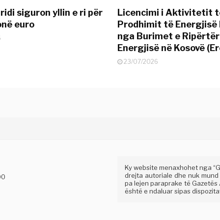
idi siguron yllin e ri për
Licencimi i Aktivitetit 
onë euro
Prodhimit të Energjisë 
nga Burimet e Ripërtë
6
Energjisë në Kosovë (Er
23/07/2026
Ky website menaxhohet nga “Gaz
drejta autoriale dhe nuk mund
00
pa lejen paraprake të Gazetës A
është e ndaluar sipas dispozitav