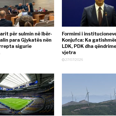
rit për sulmin në Ibër-
Formimi i institucionev
alin para Gjykatës nën
Konjufca: Ka gatishmër
rrepta sigurie
LDK, PDK dha qëndrime
vjetra
6
27/07/2026