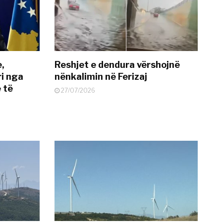
e,
Reshjet e dendura vërshojnë
i nga
nënkalimin në Ferizaj
 të
27/07/2026