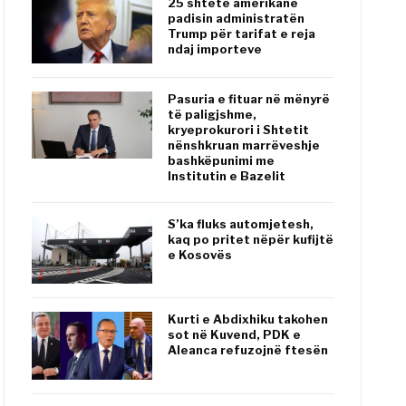
25 shtete amerikane
padisin administratën
Trump për tarifat e reja
ndaj importeve
Pasuria e fituar në mënyrë
të paligjshme,
kryeprokurori i Shtetit
nënshkruan marrëveshje
bashkëpunimi me
Institutin e Bazelit
S’ka fluks automjetesh,
kaq po pritet nëpër kufijtë
e Kosovës
Kurti e Abdixhiku takohen
sot në Kuvend, PDK e
Aleanca refuzojnë ftesën