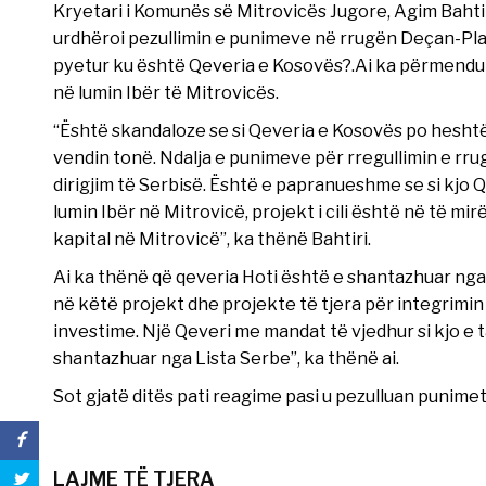
Kryetari i Komunës së Mitrovicës Jugore, Agim Bahtiri
urdhëroi pezullimin e punimeve në rrugën Deçan-Pla
pyetur ku është Qeveria e Kosovës?.Ai ka përmendu
në lumin Ibër të Mitrovicës.
“Është skandaloze se si Qeveria e Kosovës po heshtë
vendin tonë. Ndalja e punimeve për rregullimin e r
dirigjim të Serbisë. Është e papranueshme se si kjo
lumin Ibër në Mitrovicë, projekt i cili është në të mi
kapital në Mitrovicë”, ka thënë Bahtiri.
Ai ka thënë që qeveria Hoti është e shantazhuar nga
në këtë projekt dhe projekte të tjera për integrimin
investime. Një Qeveri me mandat të vjedhur si kjo e t
shantazhuar nga Lista Serbe”, ka thënë ai.
Sot gjatë ditës pati reagime pasi u pezulluan punime
LAJME TË TJERA