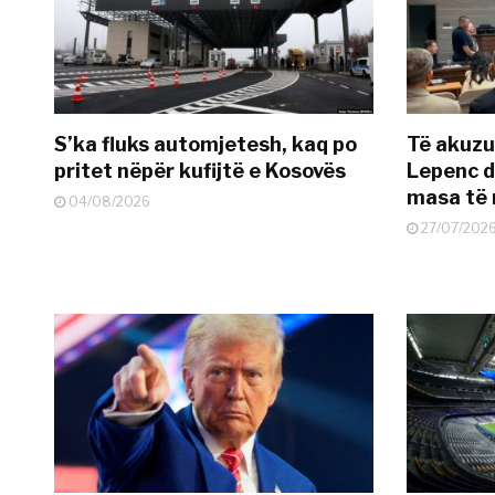
S’ka fluks automjetesh, kaq po
Të akuzua
pritet nëpër kufijtë e Kosovës
Lepenc d
masa të 
04/08/2026
27/07/202