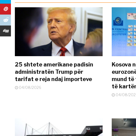
25 shtete amerikane padisin
Kosova n
administratën Trump për
eurozonë
tarifat e reja ndaj importeve
mund të v
të kart
04/08/2026
04/08/202