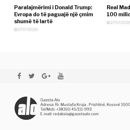
Paralajmërimi i Donald Trump:
Real Madr
Evropa do të paguajë një çmim
100 mili
shumë të lartë
27/07/202
27/07/2026
Gazeta Alo
Adresa: Rr. Mustafa Kruja , Prishtinë, Kosovë 100
Tel/Mob: +383(0) 45/111-993
E-mail:
redaksia@gazetaalo.com