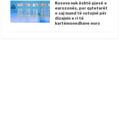
Kosova nuk është pjesë e
eurozonës, por qytetarët
e saj mund të votojnë për
dizajnin e ri të
kartëmonedhave euro