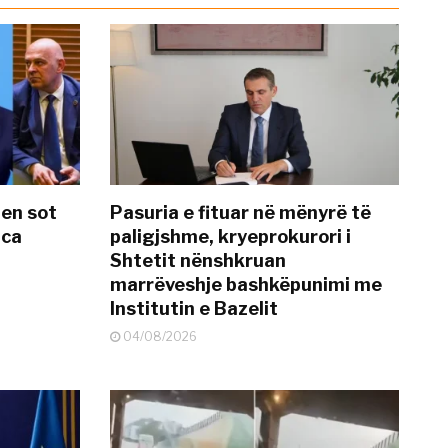
hen sot
Pasuria e fituar në mënyrë të
nca
paligjshme, kryeprokurori i
Shtetit nënshkruan
marrëveshje bashkëpunimi me
Institutin e Bazelit
04/08/2026