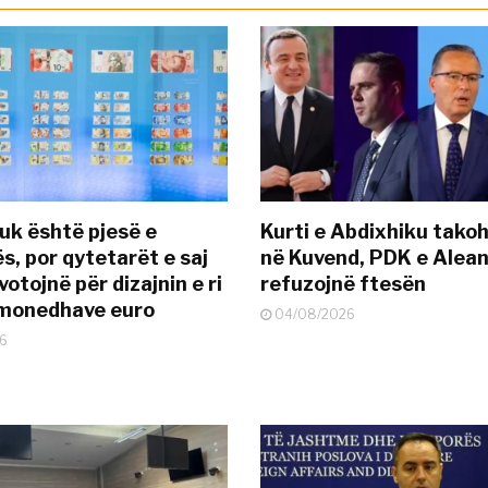
uk është pjesë e
Kurti e Abdixhiku tako
s, por qytetarët e saj
në Kuvend, PDK e Alea
otojnë për dizajnin e ri
refuzojnë ftesën
ëmonedhave euro
04/08/2026
6