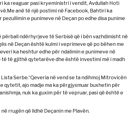
 ka reaguar pasi kryeministri i vendit, Avdullah Hoti
vë.Me anë të një postimi në Facebook, Bahtiri ka
r pezullimin e punimeve në Deçan po edhe disa punime
 përball ndërhyrjeve të Serbisë që i bën vazhdimisht në
rugës në Deçan është kulmi i veprimeve që po bëhen me
 Qeveri ka heshtur edhe për ndalimin e punimeve në
rë të të gjithë qytetarëve dhe është investimi më i madh
 Lista Serbe.“Qeveria në vend se ta ndihmoj Mitrovicën
 e qytetit, ajo madje ma ka përgjysmuar buxhetin për
anishmja, nuk ka guxim për të vepruar, pasi që është e
t në rrugën që lidhë Deçanin me Plavën.