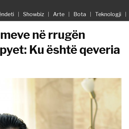
ëndeti
Showbiz
Arte
Bota
Teknologji
nimeve në rrugën
pyet: Ku është qeveria