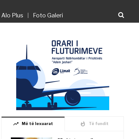
Alo Plus
Foto Galeri
trending_up
whatshot
Më të lexuarat
Të fundit