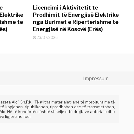
te
Licencimi i Aktivitetit te
Elektrike
Prodhimit të Energjisë Elektrike
rishme të
nga Burimet e Ripërtërishme të
ës)
Energjisë në Kosovë (Erës)
23/07/2026
Impressum
eta Alo” Sh.P.K . Të gjitha materialet janë të mbrojtura me të
 të kopjohen, ripublikohen, riprodhohen ose të transmetohen,
lo. Në të kundërtën, është shkelje e të drejtave autoriale dhe
e ligjore në fuqi.