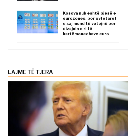
Kosova nuk është pjesë e
eurozonës, por qytetarët
e saj mund të votojnë për
dizajnin e ri të
kartëmonedhave euro
LAJME TË TJERA