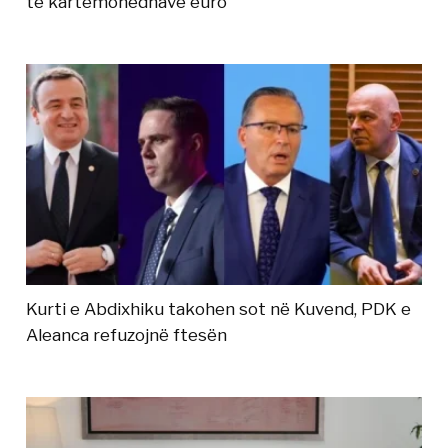
të kartëmonedhave euro
Kurti e Abdixhiku takohen sot në Kuvend, PDK e
Aleanca refuzojnë ftesën