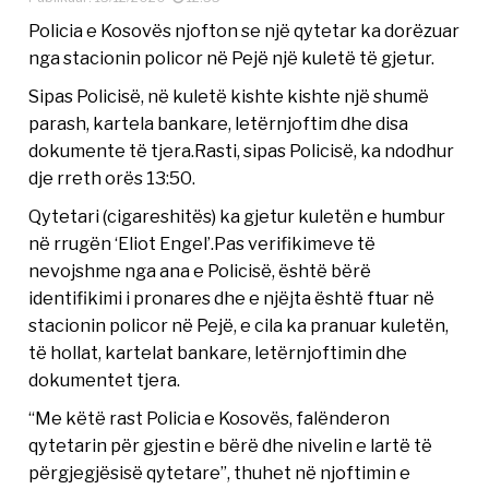
Policia e Kosovës njofton se një qytetar ka dorëzuar
nga stacionin policor në Pejë një kuletë të gjetur.
Sipas Policisë, në kuletë kishte kishte një shumë
parash, kartela bankare, letërnjoftim dhe disa
dokumente të tjera.Rasti, sipas Policisë, ka ndodhur
dje rreth orës 13:50.
Qytetari (cigareshitёs) ka gjetur kuletёn e humbur
nё rrugёn ‘Eliot Engel’.Pas verifikimeve të
nevojshme nga ana e Policisë, ёshtё bёrё
identifikimi i pronares dhe e njёjta ёshtё ftuar nё
stacionin policor nё Pejё, e cila ka pranuar kuletën,
tё hollat, kartelat bankare, letёrnjoftimin dhe
dokumentet tjera.
“Me këtë rast Policia e Kosovës, falënderon
qytetarin për gjestin e bërë dhe nivelin e lartë të
përgjegjësisë qytetare”, thuhet në njoftimin e