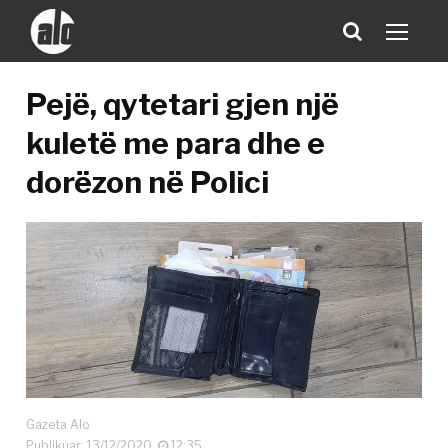
Pejë, qytetari gjen një
kuletë me para dhe e
dorëzon në Polici
Gazeta Alo
Publikuar: 13/12/2020
12:35