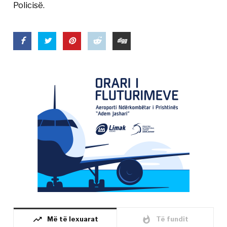
Policisë.
trending_up
whatshot
Më të lexuarat
Të fundit