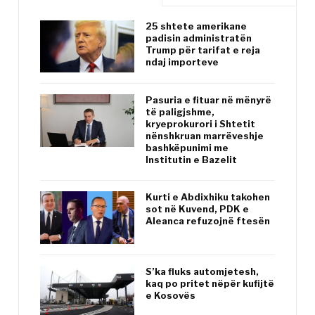
25 shtete amerikane
padisin administratën
Trump për tarifat e reja
ndaj importeve
Pasuria e fituar në mënyrë
të paligjshme,
kryeprokurori i Shtetit
nënshkruan marrëveshje
bashkëpunimi me
Institutin e Bazelit
Kurti e Abdixhiku takohen
sot në Kuvend, PDK e
Aleanca refuzojnë ftesën
S’ka fluks automjetesh,
kaq po pritet nëpër kufijtë
e Kosovës