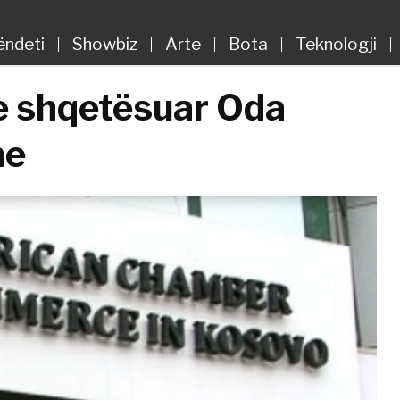
ëndeti
Showbiz
Arte
Bota
Teknologji
 e shqetësuar Oda
ne