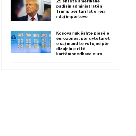
25 shtete amerikane
padisin administratën
Trump për tarifat e reja
ndaj importeve
Kosova nuk është pjesë e
eurozonës, por qytetarët
e saj mund të votojnë për
dizajnin e ri të
kartëmonedhave euro