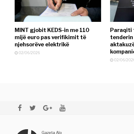
MINT gjobit KEDS-in me 110
Paraqiti
mijë euro pas verifikimit të
tenderin
njehsorëve elektrikë
aktakuzë 
kompanie
02/06/2026
02/06/202
Gazeta Alo