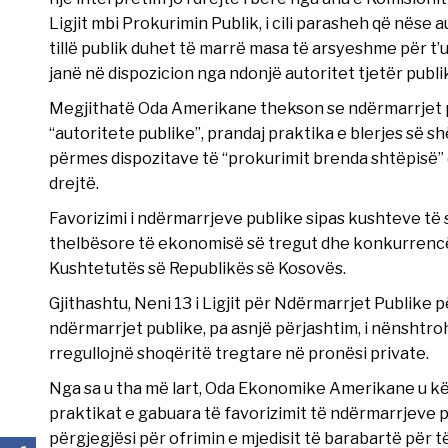
Ligjit mbi Prokurimin Publik, i cili parasheh që nëse a
tillë publik duhet të marrë masa të arsyeshme për t’
janë në dispozicion nga ndonjë autoritet tjetër publi
Megjithatë Oda Amerikane thekson se ndërmarrjet p
“autoritete publike”, prandaj praktika e blerjes së 
përmes dispozitave të “prokurimit brenda shtëpisë
drejtë.
Favorizimi i ndërmarrjeve publike sipas kushteve t
thelbësore të ekonomisë së tregut dhe konkurrencës 
Kushtetutës së Republikës së Kosovës.
Gjithashtu, Neni 13 i Ligjit për Ndërmarrjet Publike p
ndërmarrjet publike, pa asnjë përjashtim, i nënshtroh
rregullojnë shoqëritë tregtare në pronësi private.
Nga sa u tha më lart, Oda Ekonomike Amerikane u kër
praktikat e gabuara të favorizimit të ndërmarrjeve p
përgjegjësi për ofrimin e mjedisit të barabartë për 