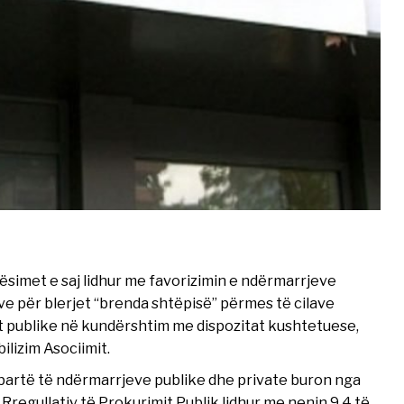
met e saj lidhur me favorizimin e ndërmarrjeve
ve për blerjet “brenda shtëpisë” përmes të cilave
t publike në kundërshtim me dispozitat kushtetuese,
ilizim Asociimit.
bartë të ndërmarrjeve publike dhe private buron nga
t Rregullativ të Prokurimit Publik lidhur me nenin 9.4 të