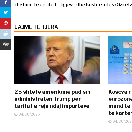
zbatimit të drejtë të ligjeve dhe Kushtetutës./Gazeta
LAJME TË TJERA
25 shtete amerikane padisin
Kosova n
administratën Trump për
eurozonë
tarifat e reja ndaj importeve
mund të v
të kart
04/08/2026
04/08/202