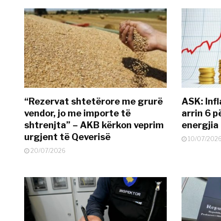
“Rezervat shtetërore me grurë
ASK: Infl
vendor, jo me importe të
arrin 6 p
shtrenjta” – AKB kërkon veprim
energjia
urgjent të Qeverisë
10/07/202
20/07/2026