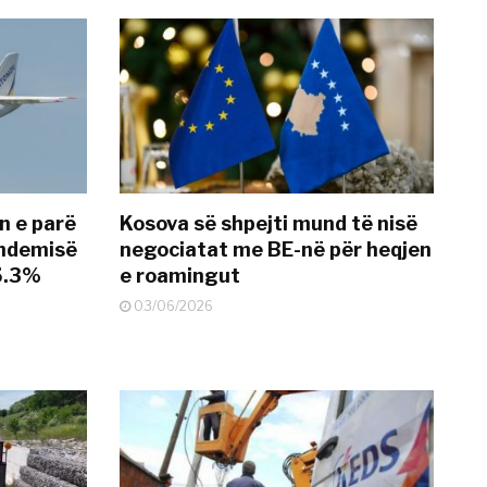
n e parë
Kosova së shpejti mund të nisë
andemisë
negociatat me BE-në për heqjen
25.3%
e roamingut
03/06/2026