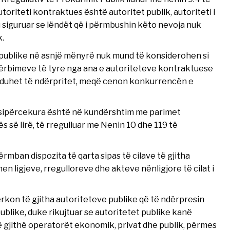
utoriteti kontraktues është autoritet publik, autoriteti i
u siguruar se lëndët që i përmbushin këto nevoja nuk
k.
ublike në asnjë mënyrë nuk mund të konsiderohen si
shërbimeve të tyre nga ana e autoriteteve kontraktuese
” duhet të ndërpritet, meqë cenon konkurrencën e
ë sipërcekura është në kundërshtim me parimet
së lirë, të rregulluar me Nenin 10 dhe 119 të
ërmban dispozita të qarta sipas të cilave të gjitha
en ligjeve, rregulloreve dhe akteve nënligjore të cilat i
kon të gjitha autoriteteve publike që të ndërpresin
ublike, duke rikujtuar se autoritetet publike kanë
të gjithë operatorët ekonomik, privat dhe publik, përmes