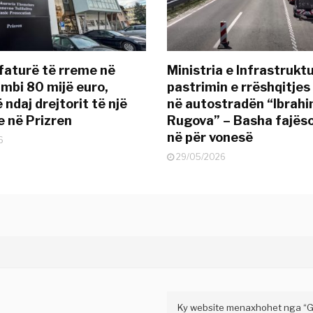
 faturë të rreme në
Ministria e Infrastruktu
 mbi 80 mijë euro,
pastrimin e rrëshqitjes
ndaj drejtorit të një
në autostradën “Ibrah
 në Prizren
Rugova” – Basha fajës
në për vonesë
6
29/05/2026
Ky website menaxhohet nga “Gaz