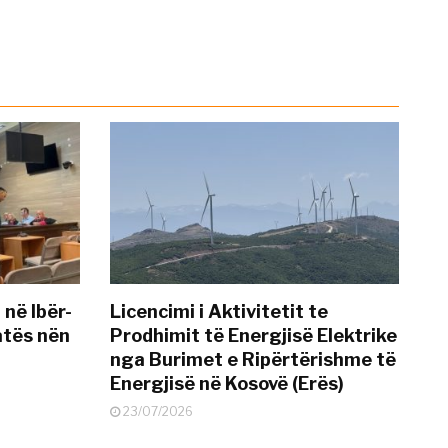
 në Ibër-
Licencimi i Aktivitetit te
atës nën
Prodhimit të Energjisë Elektrike
nga Burimet e Ripërtërishme të
Energjisë në Kosovë (Erës)
23/07/2026