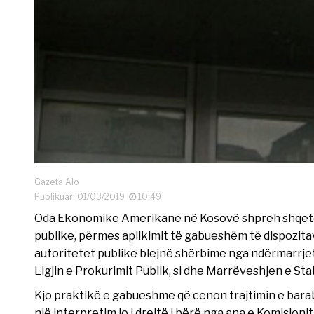
Gazeta Alo
Publikuar: 01/03/2019
10:49
Oda Ekonomike Amerikane në Kosovë shpreh shqetësi
publike, përmes aplikimit të gabueshëm të dispozita
autoritetet publike blejnë shërbime nga ndërmarrje
Ligjin e Prokurimit Publik, si dhe Marrëveshjen e Stab
Kjo praktikë e gabueshme që cenon trajtimin e bara
një interpretim jo i drejtë i bërë nga ana e Komisioni