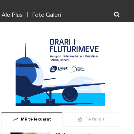
Alo Plus
Foto Galeri
trending_up
whatshot
Më të lexuarat
Të fundit