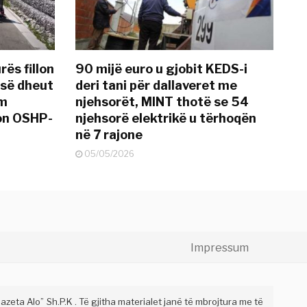
rës fillon
90 mijë euro u gjobit KEDS-i
 së dheut
deri tani për dallaveret me
im
njehsorët, MINT thotë se 54
on OSHP-
njehsorë elektrikë u tërhoqën
në 7 rajone
05/05/2026
Impressum
eta Alo” Sh.P.K . Të gjitha materialet janë të mbrojtura me të