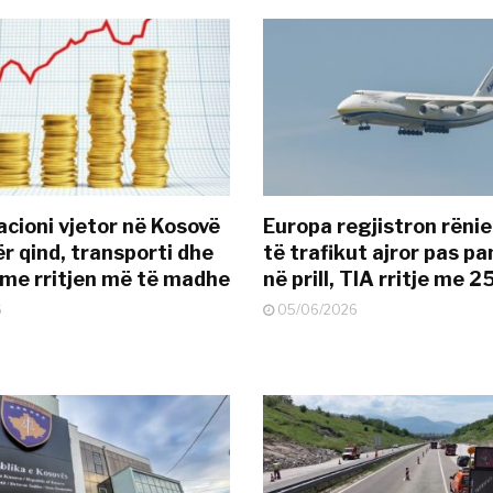
acioni vjetor në Kosovë
Europa regjistron rënie
ër qind, transporti dhe
të trafikut ajror pas p
 me rritjen më të madhe
në prill, TIA rritje me 
6
05/06/2026