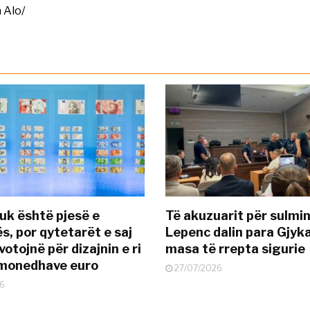
 Alo/
uk është pjesë e
Të akuzuarit për sulmin
s, por qytetarët e saj
Lepenc dalin para Gjyk
otojnë për dizajnin e ri
masa të rrepta sigurie
ëmonedhave euro
27/07/2026
6