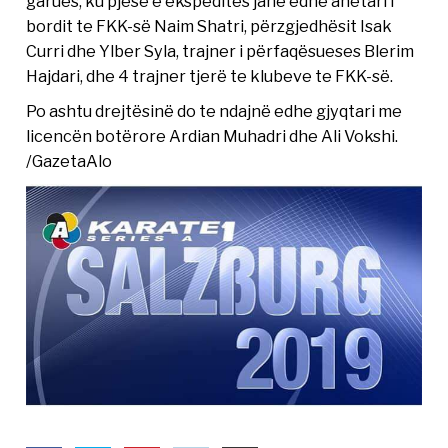
garues, ku pjesë e ekspeditës janë edhe anëtari i
bordit te FKK-së Naim Shatri, përzgjedhësit Isak
Curri dhe Ylber Syla, trajner i përfaqësueses Blerim
Hajdari, dhe 4 trajner tjerë te klubeve te FKK-së.
Po ashtu drejtësinë do te ndajnë edhe gjyqtari me
licencën botërore Ardian Muhadri dhe Ali Vokshi.
/GazetaAlo