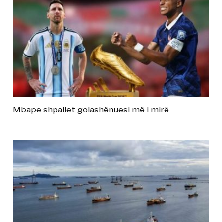
Mbape shpallet golashënuesi më i mirë