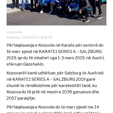
Gazeta Alo
Publikuar: 28/02/2019
18:49
Përfaqësuesja e Kosovës në Karate për seniorë do
të marr pjesë në KARATE1 SERIES A – SALZBURG
2019, qe do të mbahet nga 1-3 mars 2019, në Austri,
shkruan GazetaAlo.
Kosovarët kanë udhëtuar, për Salzburg te Austrisë
në KARATE1 SERIES A – SALZBURG 2019 garë
shumë te rëndësishme për karateistët tanë, ku
Kosova do të jetë në mesin e 2039 garuesve dhe
2057 paraqitje.
Përfaqësuesja e Kosovës do te marr pjesë me 14