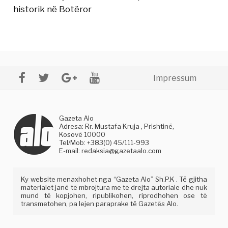
historik në Botëror
Impressum
Gazeta Alo
Adresa: Rr. Mustafa Kruja , Prishtinë,
Kosovë 10000
Tel/Mob: +383(0) 45/111-993
E-mail:
redaksia@gazetaalo.com
Ky website menaxhohet nga “Gazeta Alo” Sh.P.K . Të gjitha
materialet janë të mbrojtura me të drejta autoriale dhe nuk
mund të kopjohen, ripublikohen, riprodhohen ose të
transmetohen, pa lejen paraprake të Gazetës Alo.