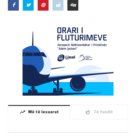
trending_up
whatshot
Më të lexuarat
Të fundit