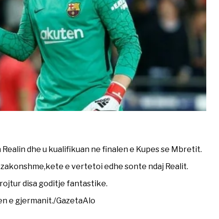
alin dhe u kualifikuan ne finalen e Kupes se Mbretit.
zakonshme,kete e vertetoi edhe sonte ndaj Realit.
ojtur disa goditje fantastike.
en e gjermanit./GazetaAlo