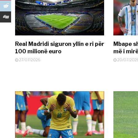
Real Madridi siguron yllin e ri për
Mbape sh
100 milionë euro
më i mir
27/07/2026
20/07/202