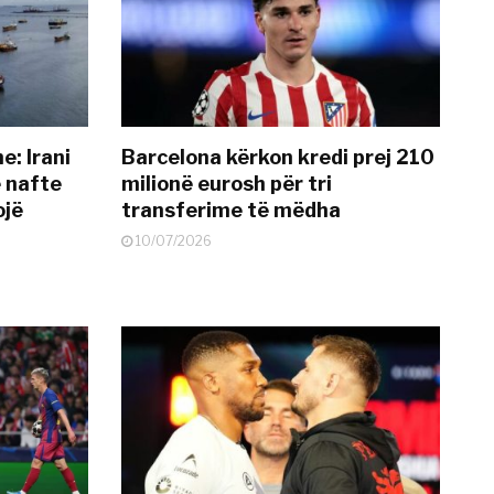
: Irani
Barcelona kërkon kredi prej 210
ë nafte
milionë eurosh për tri
ojë
transferime të mëdha
10/07/2026