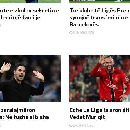
nte e zbulon sekretin e
Tre klube të Ligës Pre
Jemi një familje
synojnë transferimin e y
Barcelonës
6
03/06/2026
 paralajmëron
Edhe La Liga ia uron dit
: Në fushë si bisha
Vedat Muriqit
6
24/04/2026