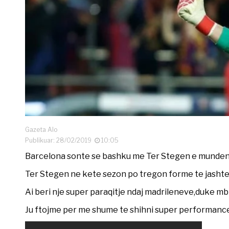
Gazeta Alo
Publikuar: 28/02/2019
10:05
Barcelona sonte se bashku me Ter Stegen e munden Re
Ter Stegen ne kete sezon po tregon forme te jashte
Ai beri nje super paraqitje ndaj madrileneve,duke mbr
Ju ftojme per me shume te shihni super performanc