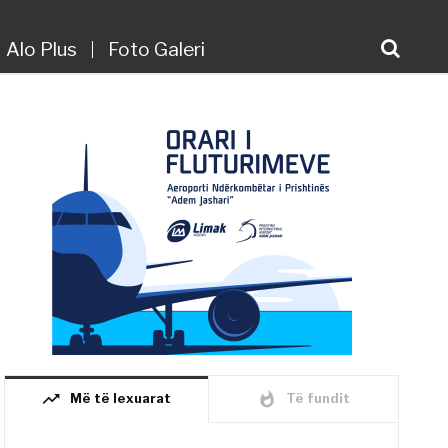
Alo Plus
Foto Galeri
trending_up
whatshot
Më të lexuarat
Të fundit