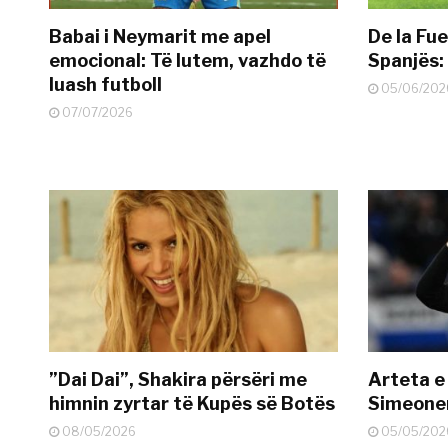
Babai i Neymarit me apel
De la Fue
emocional: Të lutem, vazhdo të
Spanjës: 
luash futboll
05/06/202
07/07/2026
”Dai Dai”, Shakira përsëri me
Arteta e
himnin zyrtar të Kupës së Botës
Simeonen
08/05/2026
05/05/202