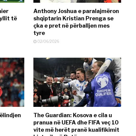
mier
Anthony Joshua e paralajmëron
llit të
shqiptarin Kristian Prenga se
çka e pret në përballjen mes
tyre
02/06/2026
ëlindjen
The Guardian: Kosova e cila u
pranua në UEFA dhe FIFA veç 10
vite më herët pranë kualifikimit