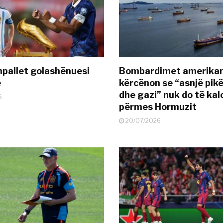
pallet golashënuesi
Bombardimet amerikane
ë
kërcënon se “asnjë pik
dhe gazi” nuk do të kal
6
përmes Hormuzit
20/07/2026