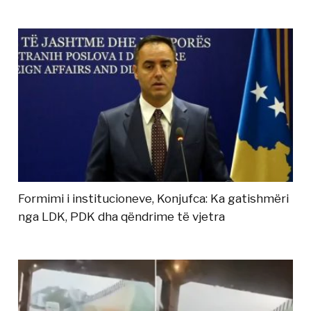
Formimi i institucioneve, Konjufca: Ka gatishmëri
nga LDK, PDK dha qëndrime të vjetra