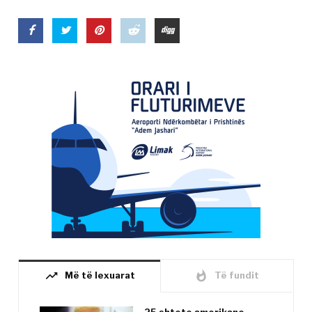
trending_up
whatshot
Më të lexuarat
Të fundit