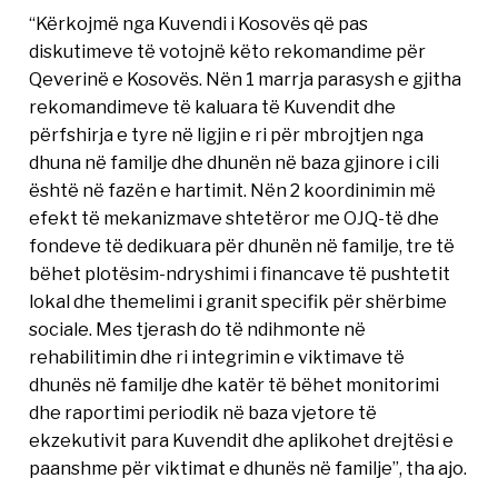
“Kërkojmë nga Kuvendi i Kosovës që pas
diskutimeve të votojnë këto rekomandime për
Qeverinë e Kosovës. Nën 1 marrja parasysh e gjitha
rekomandimeve të kaluara të Kuvendit dhe
përfshirja e tyre në ligjin e ri për mbrojtjen nga
dhuna në familje dhe dhunën në baza gjinore i cili
është në fazën e hartimit. Nën 2 koordinimin më
efekt të mekanizmave shtetëror me OJQ-të dhe
fondeve të dedikuara për dhunën në familje, tre të
bëhet plotësim-ndryshimi i financave të pushtetit
lokal dhe themelimi i granit specifik për shërbime
sociale. Mes tjerash do të ndihmonte në
rehabilitimin dhe ri integrimin e viktimave të
dhunës në familje dhe katër të bëhet monitorimi
dhe raportimi periodik në baza vjetore të
ekzekutivit para Kuvendit dhe aplikohet drejtësi e
paanshme për viktimat e dhunës në familje”, tha ajo.