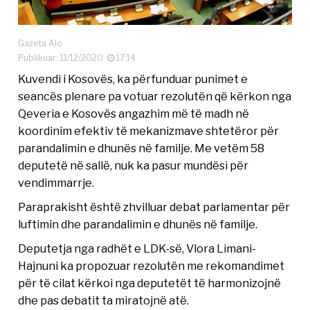
Gazeta Alo
Publikuar: 11/12/2020
17:14
Kuvendi i Kosovës, ka përfunduar punimet e
seancës plenare pa votuar rezolutën që kërkon nga
Qeveria e Kosovës angazhim më të madh në
koordinim efektiv të mekanizmave shtetëror për
parandalimin e dhunës në familje. Me vetëm 58
deputetë në sallë, nuk ka pasur mundësi për
vendimmarrje.
Paraprakisht është zhvilluar debat parlamentar për
luftimin dhe parandalimin e dhunës në familje.
Deputetja nga radhët e LDK-së, Vlora Limani-
Hajnuni ka propozuar rezolutën me rekomandimet
për të cilat kërkoi nga deputetët të harmonizojnë
dhe pas debatit ta miratojnë atë.