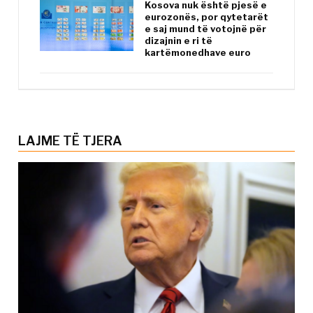
Kosova nuk është pjesë e
eurozonës, por qytetarët
e saj mund të votojnë për
dizajnin e ri të
kartëmonedhave euro
LAJME TË TJERA