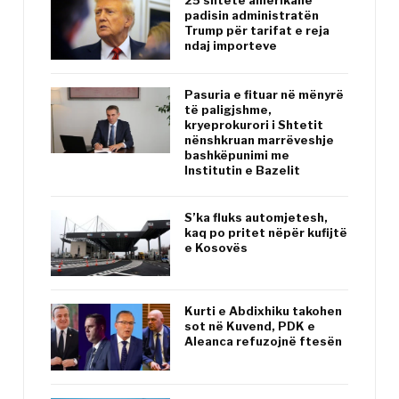
25 shtete amerikane
padisin administratën
Trump për tarifat e reja
ndaj importeve
Pasuria e fituar në mënyrë
të paligjshme,
kryeprokurori i Shtetit
nënshkruan marrëveshje
bashkëpunimi me
Institutin e Bazelit
S’ka fluks automjetesh,
kaq po pritet nëpër kufijtë
e Kosovës
Kurti e Abdixhiku takohen
sot në Kuvend, PDK e
Aleanca refuzojnë ftesën