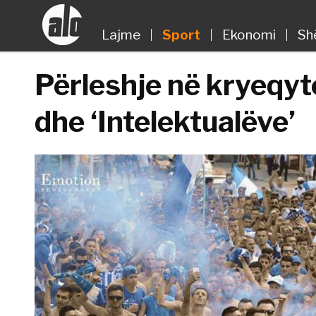
Lajme
Sport
Ekonomi
Sh
Përleshje në kryeqyte
dhe ‘Intelektualëve’