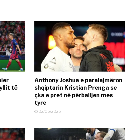
mier
Anthony Joshua e paralajmëron
llit të
shqiptarin Kristian Prenga se
çka e pret në përballjen mes
tyre
02/06/2026