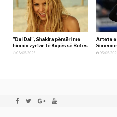
”Dai Dai”, Shakira përsëri me
Arteta e
himnin zyrtar të Kupës së Botës
Simeonen
08/05/2026
05/05/202