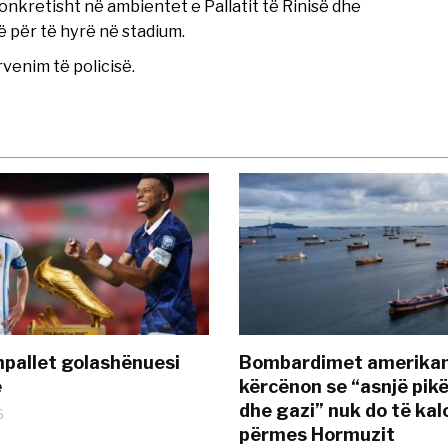
konkretisht në ambientet e Pallatit të Rinisë dhe
 për të hyrë në stadium.
venim të policisë.
pallet golashënuesi
Bombardimet amerikane
ë
kërcënon se “asnjë pik
dhe gazi” nuk do të kal
6
përmes Hormuzit