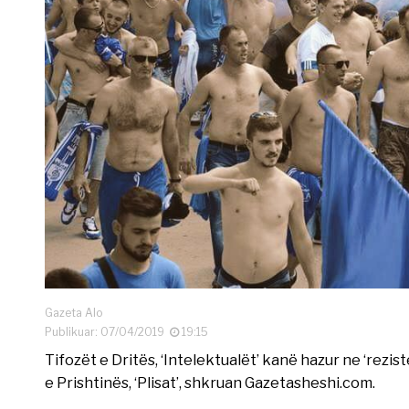
Gazeta Alo
Publikuar: 07/04/2019
19:15
Tifozët e Dritës, ‘Intelektualët’ kanë hazur ne ‘rezi
e Prishtinës, ‘Plisat’, shkruan Gazetasheshi.com.