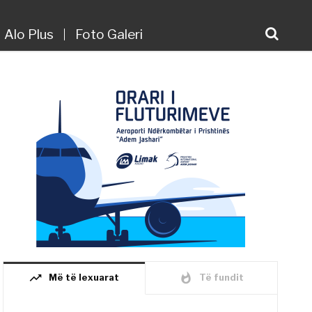
Alo Plus
Foto Galeri
trending_up
whatshot
Më të lexuarat
Të fundit