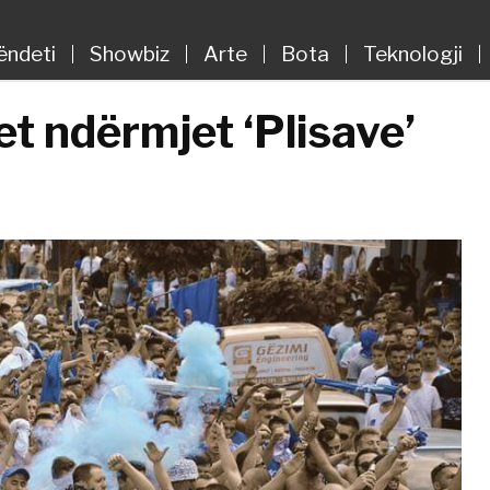
ëndeti
Showbiz
Arte
Bota
Teknologji
t ndërmjet ‘Plisave’