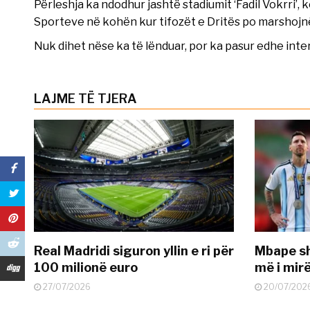
Përleshja ka ndodhur jashtë stadiumit ‘Fadil Vokrri’, 
Sporteve në kohën kur tifozët e Dritës po marshojnë
Nuk dihet nëse ka të lënduar, por ka pasur edhe inter
LAJME TË TJERA
Real Madridi siguron yllin e ri për
Mbape sh
100 milionë euro
më i mir
27/07/2026
20/07/202