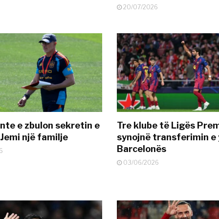
20/07/2026
nte e zbulon sekretin e
Tre klube të Ligës Pre
Jemi një familje
synojnë transferimin e y
Barcelonës
6
03/06/2026