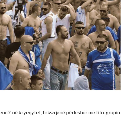
stencë’ në kryeqytet, teksa janë përleshur me tifo-grupin