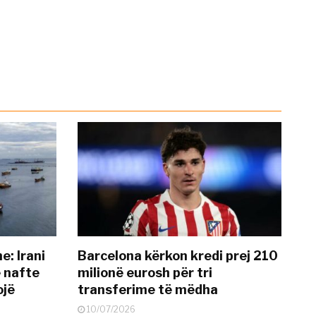
: Irani
Barcelona kërkon kredi prej 210
ë nafte
milionë eurosh për tri
ojë
transferime të mëdha
10/07/2026