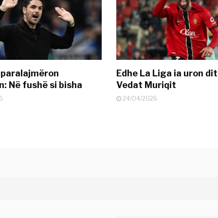
 paralajmëron
Edhe La Liga ia uron dit
: Në fushë si bisha
Vedat Muriqit
6
24/04/2026