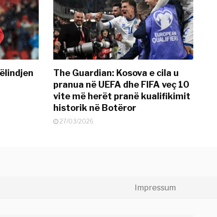
ëlindjen
The Guardian: Kosova e cila u
pranua në UEFA dhe FIFA veç 10
vite më herët pranë kualifikimit
historik në Botëror
27/03/2026
Impressum