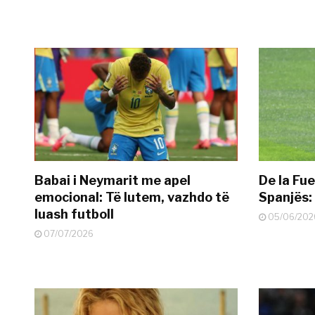
Babai i Neymarit me apel
De la Fue
emocional: Të lutem, vazhdo të
Spanjës: 
luash futboll
05/06/202
07/07/2026