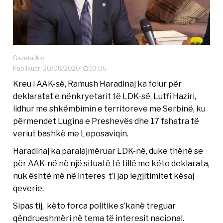
Gazeta Alo
Publikuar: 20/08/2020
10:06
Kreu i AAK-së, Ramush Haradinaj ka folur për
deklaratat e nënkryetarit të LDK-së, Lutfi Haziri,
lidhur me shkëmbimin e territoreve me Serbinë, ku
përmendet Lugina e Preshevës dhe 17 fshatra të
veriut bashkë me Leposaviqin.
Haradinaj ka paralajmëruar LDK-në, duke thënë se
për AAK-në në një situatë të tillë me këto deklarata,
nuk është më në interes t’i jap legjitimitet kësaj
qeverie.
Sipas tij, këto forca politike s’kanë treguar
qëndrueshmëri në tema të interesit nacional.