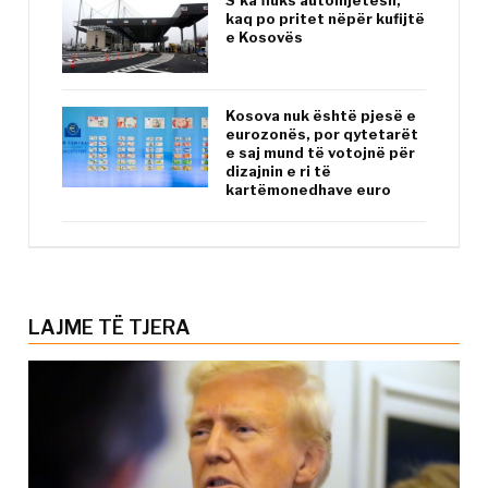
S’ka fluks automjetesh,
kaq po pritet nëpër kufijtë
e Kosovës
Kosova nuk është pjesë e
eurozonës, por qytetarët
e saj mund të votojnë për
dizajnin e ri të
kartëmonedhave euro
LAJME TË TJERA