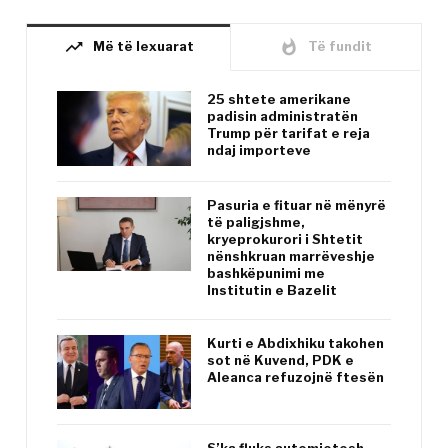
trending_up
whatshot
Më të lexuarat
Të fundit
25 shtete amerikane
padisin administratën
Trump për tarifat e reja
ndaj importeve
Pasuria e fituar në mënyrë
të paligjshme,
kryeprokurori i Shtetit
nënshkruan marrëveshje
bashkëpunimi me
Institutin e Bazelit
Kurti e Abdixhiku takohen
sot në Kuvend, PDK e
Aleanca refuzojnë ftesën