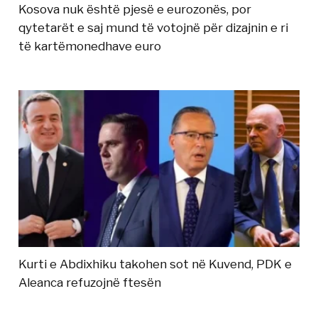
Kosova nuk është pjesë e eurozonës, por
qytetarët e saj mund të votojnë për dizajnin e ri
të kartëmonedhave euro
Kurti e Abdixhiku takohen sot në Kuvend, PDK e
Aleanca refuzojnë ftesën