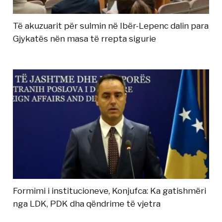
Të akuzuarit për sulmin në Ibër-Lepenc dalin para
Gjykatës nën masa të rrepta sigurie
Formimi i institucioneve, Konjufca: Ka gatishmëri
nga LDK, PDK dha qëndrime të vjetra