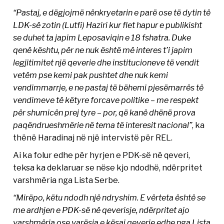
“Pastaj, e dëgjojmë nënkryetarin e parë ose të dytin të
LDK-së zotin (Lutfi) Haziri kur flet hapur e publikisht
se duhet ta japim Leposaviqin e 18 fshatra. Duke
qenë kështu, për ne nuk është më interes t’i japim
legjitimitet një qeverie dhe institucioneve të vendit
vetëm pse kemi pak pushtet dhe nuk kemi
vendimmarrje, e ne pastaj të bëhemi pjesëmarrës të
vendimeve të këtyre forcave politike – me respekt
për shumicën prej tyre – por, që kanë dhënë prova
paqëndrueshmërie në tema të interesit nacional”
, ka
thënë Haradinaj në një intervistë për REL.
Ai ka folur edhe për hyrjen e PDK-së në qeveri,
teksa ka deklaruar se nëse kjo ndodhë, ndërpritet
varshmëria nga Lista Serbe.
“Mirëpo, këtu ndodh një ndryshim. E vërteta është se
me ardhjen e PDK-së në qeverisje, ndërpritet ajo
varshmëria ose varësia e kësaj qeverie edhe nga Lista