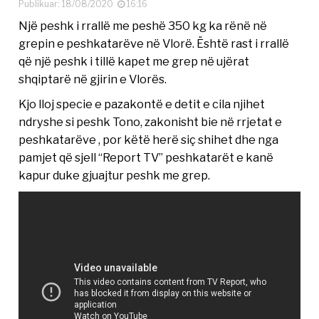
Publikuar: 18/08/2020
16:16
Një peshk i rrallë me peshë 350 kg ka rënë në
grepin e peshkatarëve në Vlorë. Është rast i rrallë
që një peshk i tillë kapet me grep në ujërat
shqiptarë në gjirin e Vlorës.
Kjo lloj specie e pazakontë e detit e cila njihet
ndryshe si peshk Tono, zakonisht bie në rrjetat e
peshkatarëve , por këtë herë siç shihet dhe nga
pamjet që sjell “Report TV” peshkatarët e kanë
kapur duke gjuajtur peshk me grep.