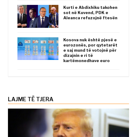
Kurti e Abdixhiku takohen
sot në Kuvend, PDK e
Aleanca refuzojnë ftesën
Kosova nuk është pjesë e
eurozonës, por qytetarët
e saj mund të votojnë për
dizajnin e ri të
kartëmonedhave euro
LAJME TË TJERA