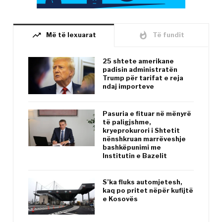
trending_up
whatshot
Më të lexuarat
Të fundit
25 shtete amerikane
padisin administratën
Trump për tarifat e reja
ndaj importeve
Pasuria e fituar në mënyrë
të paligjshme,
kryeprokurori i Shtetit
nënshkruan marrëveshje
bashkëpunimi me
Institutin e Bazelit
S’ka fluks automjetesh,
kaq po pritet nëpër kufijtë
e Kosovës