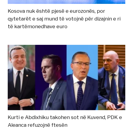
Kosova nuk është pjesë e eurozonës, por
qytetarët e saj mund të votojnë për dizajnin e ri
të kartëmonedhave euro
Kurti e Abdixhiku takohen sot në Kuvend, PDK e
Aleanca refuzojnë ftesën