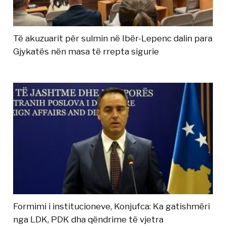
Të akuzuarit për sulmin në Ibër-Lepenc dalin para
Gjykatës nën masa të rrepta sigurie
Formimi i institucioneve, Konjufca: Ka gatishmëri
nga LDK, PDK dha qëndrime të vjetra