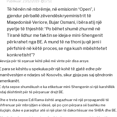
Publikuar: 23/12/2019
17:51
Të hënën në mbrëmje, në emisionin “Open”, i
gjendur përballë zëvendëskryeministrit të
Maqedonisë Veriore, Bujar Osmani, i bëra atij një
pyetje të thjeshtë: “Po bëhet shumë zhurmë në
Tiranë lidhur me faktin se ideja e mini-Shengenit
përkrahet nga BE. A mund të na thoni ju që jeni i
përfshirë në këtë proces, se nga kush mbështetet
konkretisht”?
Nevoja për të sqaruar këtë pikë më vinte për disa arsye.
E para se kështu u spekulua për një kohë të gjatë edhe për
marrëveshjen e ndarjes së Kosovës, sikur gjoja pas saj qëndronin
amerikanët.
E dyta sepse shumëkush e ka etiketuar mini-Shengenin si një karshillëk
ndaj dështimit për të përparuar drejt BE.
Dhe e treta sepse Edi Rama është angazhuar në një propagandë të
shfrenuar për mbrojtjen e idesë, që po çon përpara së bashku me
Vuçiqin, duke e paraqitur atë si një plan të dakortësuar me SHBA dhe BE