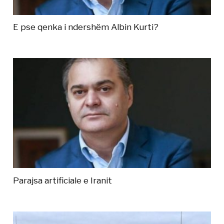
E pse qenka i ndershëm Albin Kurti?
Parajsa artificiale e Iranit