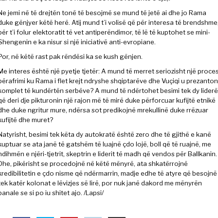
Ne jemi në të drejtën tonë të besojmë se mund të jetë ai dhe jo Rama
duke gënjyer këtë herë. Atij mund t’i volisë që për interesa të brendshme
për t’i folur elektoratit të vet antiperëndimor, të lë të kuptohet se mini-
Shengenin e ka nisur si një iniciativë anti-evropiane.
Por, në këtë rast pak rëndësi ka se kush gënjen.
Me interes është një pyetje tjetër: A mund të merret seriozisht një proce
përafrimi ku Rama i flet krejt ndryshe shqiptarëve dhe Vuçiqi u prezanto
komplet të kundërtën serbëve? A mund të ndërtohet besimi tek dy liderë
që deri dje pikturonin një rajon më të mirë duke përforcuar kufijtë etnikë
dhe duke ngritur mure, ndërsa sot predikojnë mrekullinë duke rrëzuar
kufijtë dhe muret?
Natyrisht, besimi tek këta dy autokratë është zero dhe të gjithë e kanë
kuptuar se ata janë të gatshëm të luajnë çdo lojë, boll që të ruajnë, me
ndihmën e njëri-tjetrit, skeptrin e liderit të madh që vendos për Ballkanin.
Dhe, pikërisht se procedojnë në këtë mënyrë, ata shkatërrojnë
kredibilitetin e çdo nisme që ndërmarrin, madje edhe të atyre që besojnë
tek katër kolonat e lëvizjes së lirë, por nuk janë dakord me mënyrën
banale se si po iu shitet ajo. /Lapsi/