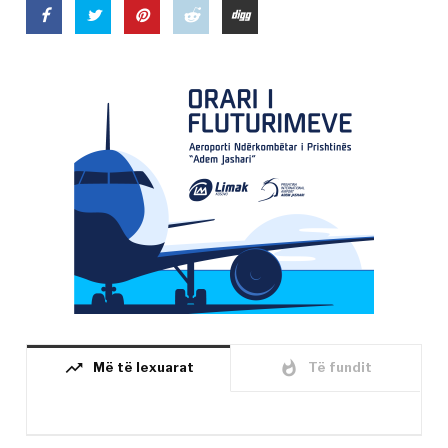
trending_up
whatshot
Më të lexuarat
Të fundit