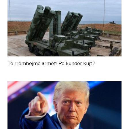
Të rrëmbejmë armët! Po kundër kujt?