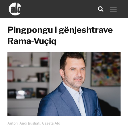
Pingpongu i gënjeshtrave
Rama-Vuçiq
Autori: Andi Bushati, Gazeta Alo