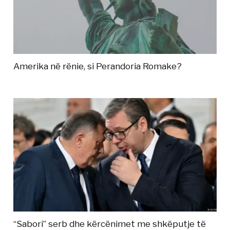
Amerika në rënie, si Perandoria Romake?
“Sabori” serb dhe kërcënimet me shkëputje të