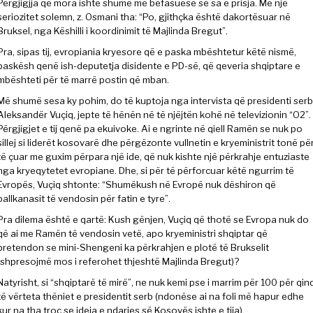
Përgjigjja që mora ishte shumë më befasuese se sa e prisja. Me një
seriozitet solemn, z. Osmani tha: “Po, gjithçka është dakortësuar në
Bruksel, nga Këshilli i koordinimit të Majlinda Bregut”.
Pra, sipas tij, evropiania kryesore që e paska mbështetur këtë nismë,
paskësh qenë ish-deputetja disidente e PD-së, që qeveria shqiptare e
mbështeti për të marrë postin që mban.
Më shumë sesa ky pohim, do të kuptoja nga intervista që presidenti serb
Aleksandër Vuçiq, jepte të hënën në të njëjtën kohë në televizionin “O2”.
Përgjigjet e tij qenë pa ekuivoke. Ai e ngrinte në qiell Ramën se nuk po
sillej si liderët kosovarë dhe përgëzonte vullnetin e kryeministrit tonë pë
të çuar me guxim përpara një ide, që nuk kishte një përkrahje entuziaste
nga kryeqytetet evropiane. Dhe, si për të përforcuar këtë ngurrim të
Evropës, Vuçiq shtonte: “Shumëkush në Evropë nuk dëshiron që
ballkanasit të vendosin për fatin e tyre”.
Pra dilema është e qartë: Kush gënjen, Vuçiq që thotë se Evropa nuk do
që ai me Ramën të vendosin vetë, apo kryeministri shqiptar që
pretendon se mini-Shengeni ka përkrahjen e plotë të Brukselit
(shpresojmë mos i referohet thjeshtë Majlinda Bregut)?
Natyrisht, si “shqiptarë të mirë”, ne nuk kemi pse i marrim për 100 për qin
të vërteta thëniet e presidentit serb (ndonëse ai na foli më hapur edhe
kur na tha troç se ideja e ndarjes së Kosovës ishte e tija).