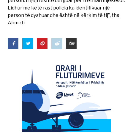
person. I njëjti është dërguar për tretman mjekësor.
Lidhur me këtë rast policia ka identifikuar një
person të dyshuar dhe është në kërkim të tij”, tha
Ahmeti.