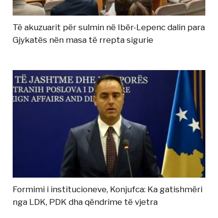
Të akuzuarit për sulmin në Ibër-Lepenc dalin para
Gjykatës nën masa të rrepta sigurie
Formimi i institucioneve, Konjufca: Ka gatishmëri
nga LDK, PDK dha qëndrime të vjetra