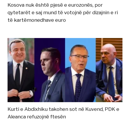
Kosova nuk është pjesë e eurozonës, por
qytetarët e saj mund të votojnë për dizajnin e ri
të kartëmonedhave euro
Kurti e Abdixhiku takohen sot në Kuvend, PDK e
Aleanca refuzojnë ftesën