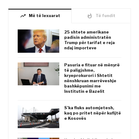
trending_up
whatshot
Më të lexuarat
Të fundit
25 shtete amerikane
padisin administratën
Trump për tarifat e reja
ndaj importeve
Pasuria e fituar në mënyrë
të paligjshme,
kryeprokurori i Shtetit
nënshkruan marrëveshje
bashkëpunimi me
Institutin e Bazelit
S’ka fluks automjetesh,
kaq po pritet nëpër kufijtë
e Kosovës