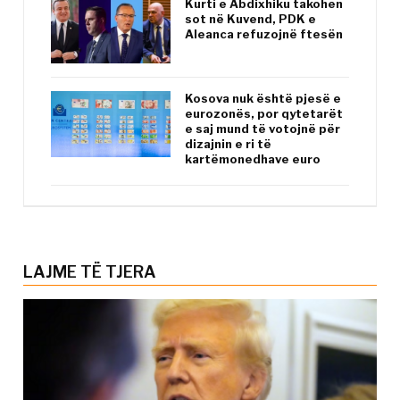
Kurti e Abdixhiku takohen
sot në Kuvend, PDK e
Aleanca refuzojnë ftesën
Kosova nuk është pjesë e
eurozonës, por qytetarët
e saj mund të votojnë për
dizajnin e ri të
kartëmonedhave euro
LAJME TË TJERA