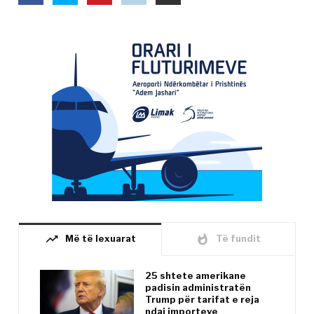
trending_up
whatshot
Më të lexuarat
Të fundit
25 shtete amerikane
padisin administratën
Trump për tarifat e reja
ndaj importeve