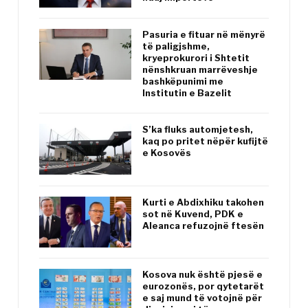
Pasuria e fituar në mënyrë
të paligjshme,
kryeprokurori i Shtetit
nënshkruan marrëveshje
bashkëpunimi me
Institutin e Bazelit
S’ka fluks automjetesh,
kaq po pritet nëpër kufijtë
e Kosovës
Kurti e Abdixhiku takohen
sot në Kuvend, PDK e
Aleanca refuzojnë ftesën
Kosova nuk është pjesë e
eurozonës, por qytetarët
e saj mund të votojnë për