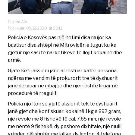
Gazeta Alo
Publikuar: 09/12/2020
09:12
Policia e Kosovës pas një hetimi disa mujor ka
bastisur disa shtëpi në Mitrovicën e Jugut ku ka
gjetur një sasi të narkotikëve të llojit kokainë dhe
armë.
Gjatë këtij aksioni janë arrestuar katër persona,
ndërsa me vendim të prokurorit tre të dyshuarit
janë dërguar në mbajtje dhe njëri është liruar në
procedurë të rregullt.
Policia njofton se gjatë aksionit tek të dyshuarit
janë gjet dhe konfiskuar: kokainë 1kg e 892 gram,
një revole me 8 fishekë të cal. 7.65 mm, një revole
me nëntë 9 fishekë, dy peshore dixhitale, një mulli
grinder, një shufër metalike, dy laptop, 4 telefona.