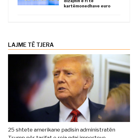
dizajnin e ri të
kartëmonedhave euro
LAJME TË TJERA
25 shtete amerikane padisin administratën
Trump për tarifat e reja ndaj importeve