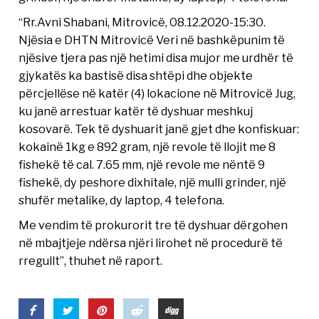
“Rr.Avni Shabani, Mitrovicë, 08.12.2020-15:30.
Njësia e DHTN Mitrovicë Veri në bashkëpunim të
njësive tjera pas një hetimi disa mujor me urdhër të
gjykatës ka bastisë disa shtëpi dhe objekte
përcjellëse në katër (4) lokacione në Mitrovicë Jug,
ku janë arrestuar katër të dyshuar meshkuj
kosovarë. Tek të dyshuarit janë gjet dhe konfiskuar:
kokainë 1kg e 892 gram, një revole të llojit me 8
fishekë të cal. 7.65 mm, një revole me nëntë 9
fishekë, dy peshore dixhitale, një mulli grinder, një
shufër metalike, dy laptop, 4 telefona.
Me vendim të prokurorit tre të dyshuar dërgohen
në mbajtjeje ndërsa njëri lirohet në procedurë të
rregullt”, thuhet në raport.