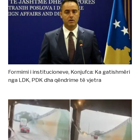
Formimi i institucioneve, Konjufca: Ka gatishmëri
nga LDK, PDK dha qëndrime të vjetra