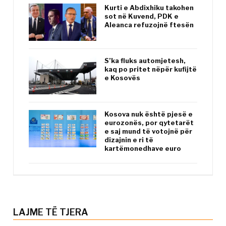
Kurti e Abdixhiku takohen
sot në Kuvend, PDK e
Aleanca refuzojnë ftesën
S’ka fluks automjetesh,
kaq po pritet nëpër kufijtë
e Kosovës
Kosova nuk është pjesë e
eurozonës, por qytetarët
e saj mund të votojnë për
dizajnin e ri të
kartëmonedhave euro
LAJME TË TJERA