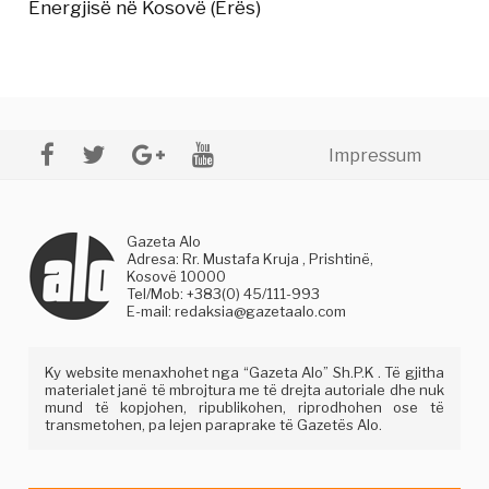
Energjisë në Kosovë (Erës)
Impressum
Gazeta Alo
Adresa: Rr. Mustafa Kruja , Prishtinë,
Kosovë 10000
Tel/Mob: +383(0) 45/111-993
E-mail:
redaksia@gazetaalo.com
Ky website menaxhohet nga “Gazeta Alo” Sh.P.K . Të gjitha
materialet janë të mbrojtura me të drejta autoriale dhe nuk
mund të kopjohen, ripublikohen, riprodhohen ose të
transmetohen, pa lejen paraprake të Gazetës Alo.