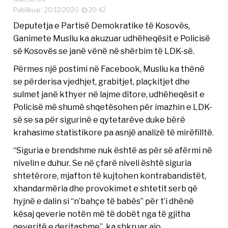
Publikuar: 20/12/2020
20:42
Deputetja e Partisë Demokratike të Kosovës,
Ganimete Musliu ka akuzuar udhëheqësit e Policisë
së Kosovës se janë vënë në shërbim të LDK-së.
Përmes një postimi në Facebook, Musliu ka thënë
se përderisa vjedhjet, grabitjet, plaçkitjet dhe
sulmet janë kthyer në lajme ditore, udhëheqësit e
Policisë më shumë shqetësohen për imazhin e LDK-
së se sa për sigurinë e qytetarëve duke bërë
krahasime statistikore pa asnjë analizë të mirëfilltë.
“Siguria e brendshme nuk është as për së afërmi në
nivelin e duhur. Se në çfarë niveli është siguria
shtetërore, mjafton të kujtohen kontrabandistët,
xhandarmëria dhe provokimet e shtetit serb që
hyjnë e dalin si “n’bahçe të babës” për t’i dhënë
kësaj qeverie notën më të dobët nga të gjitha
qeveritë e deritashme”, ka shkruar ajo.