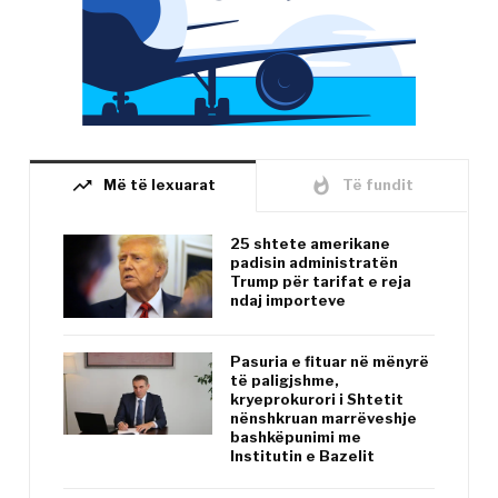
trending_up
whatshot
Më të lexuarat
Të fundit
25 shtete amerikane
padisin administratën
Trump për tarifat e reja
ndaj importeve
Pasuria e fituar në mënyrë
të paligjshme,
kryeprokurori i Shtetit
nënshkruan marrëveshje
bashkëpunimi me
Institutin e Bazelit