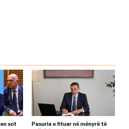
hen sot
Pasuria e fituar në mënyrë të