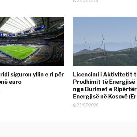
27/07/2026
idi siguron yllin e ri për
Licencimi i Aktivitetit 
onë euro
Prodhimit të Energjisë 
nga Burimet e Ripërtë
6
Energjisë në Kosovë (Er
23/07/2026