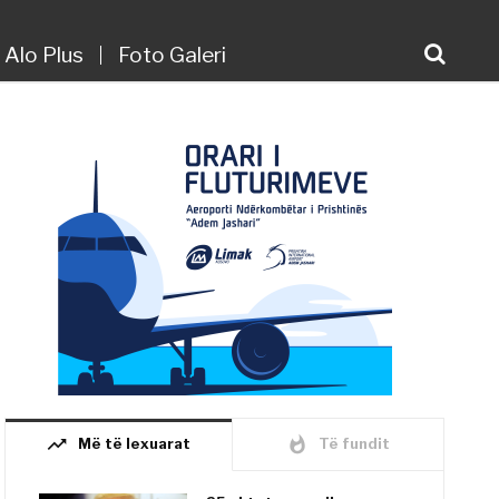
Alo Plus
Foto Galeri
trending_up
whatshot
Më të lexuarat
Të fundit