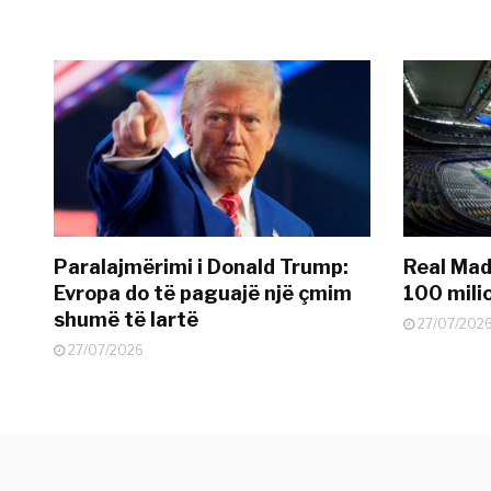
Paralajmërimi i Donald Trump:
Real Madr
Evropa do të paguajë një çmim
100 mili
shumë të lartë
27/07/202
27/07/2026