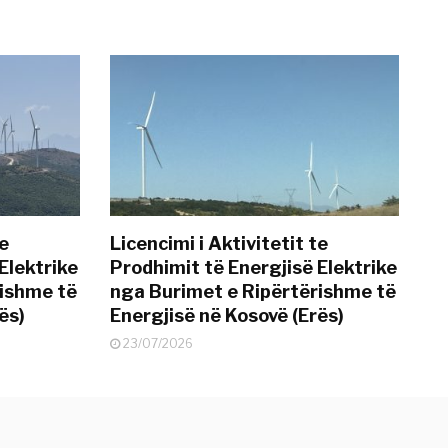
te
Licencimi i Aktivitetit te
Elektrike
Prodhimit të Energjisë Elektrike
rishme të
nga Burimet e Ripërtërishme të
ës)
Energjisë në Kosovë (Erës)
23/07/2026