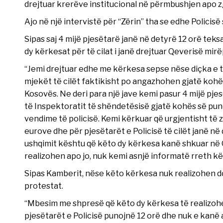
drejtuar krerëve institucional në përmbushjen apo zg
Ajo në një intervistë për “Zërin” tha se edhe Policis
Sipas saj 4 mijë pjesëtarë janë në detyrë 12 orë te
dy kërkesat për të cilat i janë drejtuar Qeverisë mir
“Jemi drejtuar edhe me kërkesa sepse nëse diçka e 
mjekët të cilët faktikisht po angazhohen gjatë kohë
Kosovës. Ne deri para një jave kemi pasur 4 mijë pj
të Inspektoratit të shëndetësisë gjatë kohës së pun
vendime të policisë. Kemi kërkuar që urgjentisht të
eurove dhe për pjesëtarët e Policisë të cilët janë n
ushqimit kështu që këto dy kërkesa kanë shkuar në 
realizohen apo jo, nuk kemi asnjë informatë rreth kë
Sipas Kamberit, nëse këto kërkesa nuk realizohen d
protestat.
“Mbesim me shpresë që këto dy kërkesa të realizo
pjesëtarët e Policisë punojnë 12 orë dhe nuk e kanë 