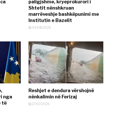
nca
paligjshme, kryeprokurori i
Shtetit nënshkruan
marrëveshje bashkëpunimi me
Institutin e Bazelit
04/08/2026
e,
Reshjet e dendura vërshojnë
i nga
nënkalimin në Ferizaj
 të
27/07/2026