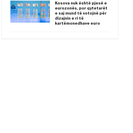
Kosova nuk është pjesë e
eurozonës, por qytetarët
e saj mund të votojnë për
dizajnin e ri të
kartëmonedhave euro