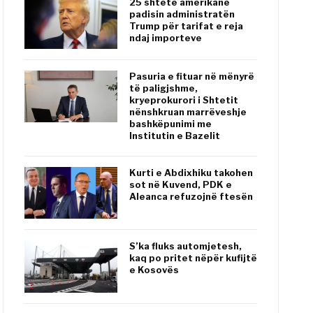
25 shtete amerikane
padisin administratën
Trump për tarifat e reja
ndaj importeve
Pasuria e fituar në mënyrë
të paligjshme,
kryeprokurori i Shtetit
nënshkruan marrëveshje
bashkëpunimi me
Institutin e Bazelit
Kurti e Abdixhiku takohen
sot në Kuvend, PDK e
Aleanca refuzojnë ftesën
S’ka fluks automjetesh,
kaq po pritet nëpër kufijtë
e Kosovës