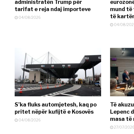
administratën Trump për
eurozonë
tarifat e reja ndaj importeve
mund të v
të kart
04/08/2026
04/08/202
S’ka fluks automjetesh, kaq po
Të akuzua
pritet nëpër kufijtë e Kosovës
Lepenc d
masa të 
04/08/2026
27/07/202