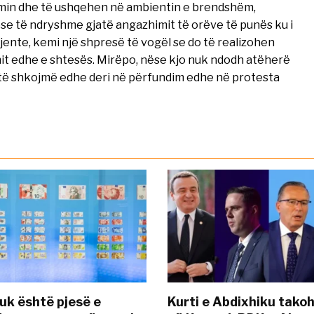
imin dhe të ushqehen në ambientin e brendshëm,
ese të ndryshme gjatë angazhimit të orëve të punës ku i
ente, kemi një shpresë të vogël se do të realizohen
mit edhe e shtesës. Mirëpo, nëse kjo nuk ndodh atëherë
të shkojmë edhe deri në përfundim edhe në protesta
uk është pjesë e
Kurti e Abdixhiku tako