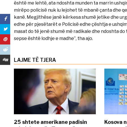
është me lehtë, ata ndoshta munden ta marrin ushq
mirëpo policisë nuk iu lejohet të mbanë çanta dhe q
kanë. Megjithëse janë kërkesa shumë jetike dhe urgj
edhe për pjesëtarët e Policisë edhe çështja e ushqi
masat do të jenë shumë më radikale dhe ndoshta do 
sepse është lodhje e madhe”, tha ajo.
LAJME TË TJERA
25 shtete amerikane padisin
Kosova n