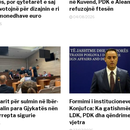
s, por qytetarët e saj
në Kuvend, PDK e Alea
otojnë për dizajnin e ri
refuzojnë ftesën
ëmonedhave euro
04/08/2026
6
rit për sulmin në Ibër-
Formimi i institucionev
alin para Gjykatës nën
Konjufca: Ka gatishmër
rrepta sigurie
LDK, PDK dha qëndrime
vjetra
6