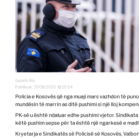
Gazeta Alo
Publikuar: 21/08/2020
20:54
Policia e Kosovës që nga muaji mars vazhdon të puno
mundësin të marrin as ditë pushimi si një lloj kompe
PK-së u është ndaluar edhe pushimi vjetor. Sindikata
këtë pushim sepse për ta është një ngarkesë e mad
Kryetarja e Sindikatës së Policisë së Kosovës, Valb