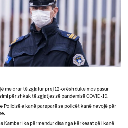
jë me orar të zgjatur prej 12-orësh duke mos pasur
nsimi për shkak të zgjatjes së pandemisë COVID-19.
 e Policisë e kanë paraparë se policët kanë nevojë për
he.
ona Kamberi ka përmendur disa nga kërkesat që i kanë