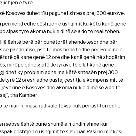
jidhjen e tyre.
ë së Kosovës duhet t’iu paguhet shtesa prej 300 eurove.
ksa përmend edhe çështjen e ushqimit ku këto kanë qenë
ëpo sipas tyre akoma nuk e dinë se a do të realizohen.
tillë është bërë për punëtorët shëndetësor dhe për
s së pandemisë, pse të mos bëhet edhe për Policinë e
esëtarë që kanë qenë 12 orë dhe kanë qenë në shoqërim
ës, mirëpo edhe gjatë detyrave të cilat kanë qenë
 zgjidhet ky problem edhe me këtë shtesën prej 300
ë detyrë 12 orësh edhe pastaj çështja e kompensimit të
Qeverinë e Kosovës dhe akoma nuk e dimë se a do të
saj”, tha Kamberi.
o të marrin masa radikale teksa nuk përjashton edhe
hen sepse është punë shumë e mundimshme kur
aspak çështjen e ushqimit të siguruar. Pasi në mjekësi