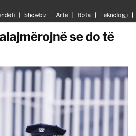
ëndeti
Showbiz
Arte
Bota
Teknologji
alajmërojnë se do të