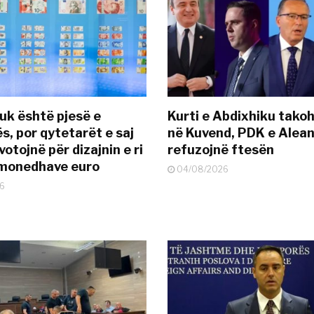
uk është pjesë e
Kurti e Abdixhiku tako
s, por qytetarët e saj
në Kuvend, PDK e Alea
otojnë për dizajnin e ri
refuzojnë ftesën
ëmonedhave euro
04/08/2026
6