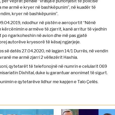
, për veprat penale “Vrasja e punonjësit të policisë”
a me armë e kryer në bashkëpunim”, në kuadër të
endim, kryer në bashkëpunim”.
s 09.04.2019, ndodhur në pistën e aeroportit “Nënë
 kërcënimin e armëve të zjarrit, kanë arritur të vjedhin
at po ngarkoheshin në avion dhe më pas gjatë
 prej autorëve kryesorë të kësaj ngjarjeje.
jes së datës 27.04.2020, në lagjen 14/1 Durrës, në vendin
vranë me armë zjarri 2 vëllezërit Haxhia.
soni, qytetarët të telefonojnë në numrin e celularit 069
sariatin Dixhital, duke iu garantuar anonimat të sigurt.
unimin e qytetarëve lidhur me kapjen e Talo Çelës.