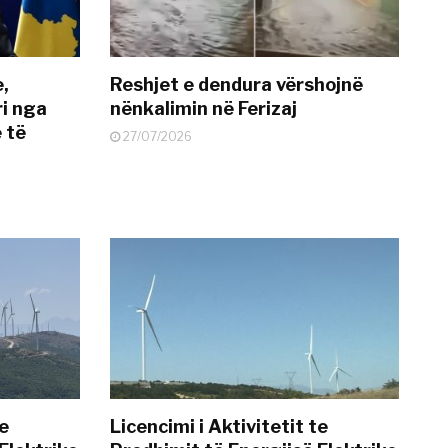
e,
Reshjet e dendura vërshojnë
i nga
nënkalimin në Ferizaj
 të
27/07/2026
te
Licencimi i Aktivitetit te