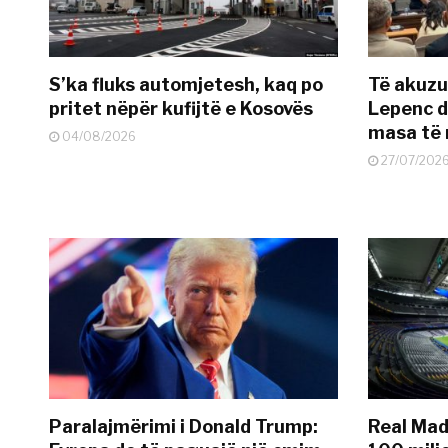
S’ka fluks automjetesh, kaq po
Të akuzua
pritet nëpër kufijtë e Kosovës
Lepenc d
masa të 
04/08/2026
27/07/202
Paralajmërimi i Donald Trump:
Real Madr