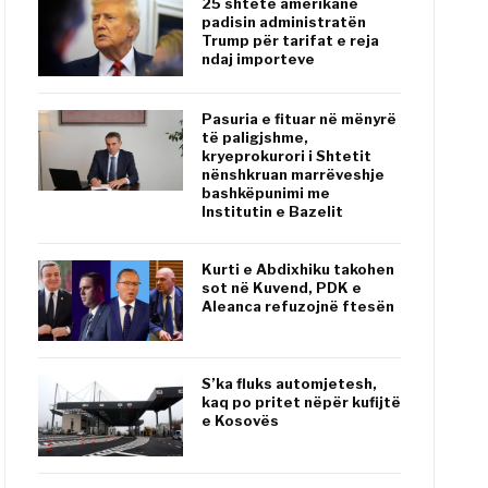
25 shtete amerikane
padisin administratën
Trump për tarifat e reja
ndaj importeve
Pasuria e fituar në mënyrë
të paligjshme,
kryeprokurori i Shtetit
nënshkruan marrëveshje
bashkëpunimi me
Institutin e Bazelit
Kurti e Abdixhiku takohen
sot në Kuvend, PDK e
Aleanca refuzojnë ftesën
S’ka fluks automjetesh,
kaq po pritet nëpër kufijtë
e Kosovës