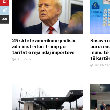
25 shtete amerikane padisin
Kosova n
administratën Trump për
eurozonë
tarifat e reja ndaj importeve
mund të v
të kart
04/08/2026
04/08/202