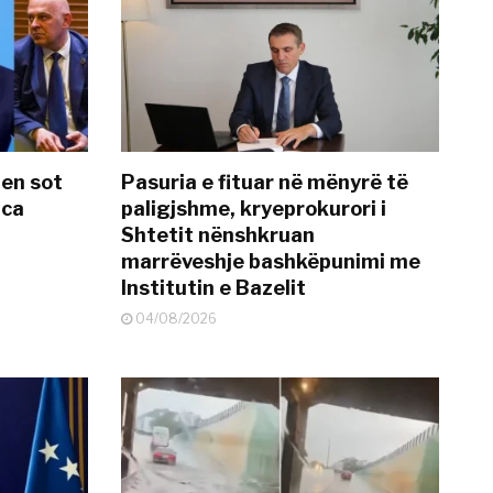
hen sot
Pasuria e fituar në mënyrë të
nca
paligjshme, kryeprokurori i
Shtetit nënshkruan
marrëveshje bashkëpunimi me
Institutin e Bazelit
04/08/2026