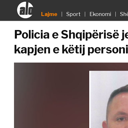
Lajme
Sport
Ekonomi
Sh
Policia e Shqipërisë j
kapjen e këtij person