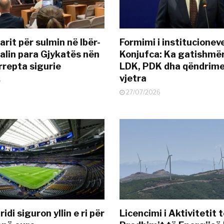
rit për sulmin në Ibër-
Formimi i institucionev
alin para Gjykatës nën
Konjufca: Ka gatishmër
rrepta sigurie
LDK, PDK dha qëndrime
vjetra
6
27/07/2026
idi siguron yllin e ri për
Licencimi i Aktivitetit 