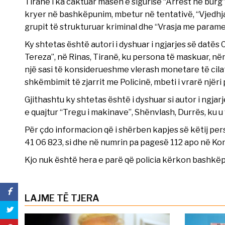
Tiranë i ka caktuar masën e sigurisë “Arrest në burg”
kryer në bashkëpunim, mbetur në tentativë, “Vjedhj
grupit të strukturuar kriminal dhe “Vrasja me param
Ky shtetas është autori i dyshuar i ngjarjes së datë
Tereza”, në Rinas, Tiranë, ku persona të maskuar, nën
një sasi të konsiderueshme vlerash monetare të cil
shkëmbimit të zjarrit me Policinë, mbeti i vrarë njëri
Gjithashtu ky shtetas është i dyshuar si autor i ngjar
e quajtur “Tregu i makinave”, Shënvlash, Durrës, ku u 
Për çdo informacion që i shërben kapjes së këtij per
41 06 823, si dhe në numrin pa pagesë 112 apo në Komi
Kjo nuk është hera e parë që policia kërkon bashkëp
LAJME TË TJERA