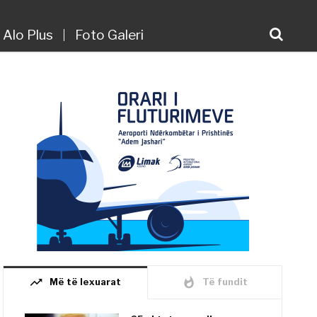
Alo Plus
Foto Galeri
trending_up
whatshot
Më të lexuarat
Të fundit