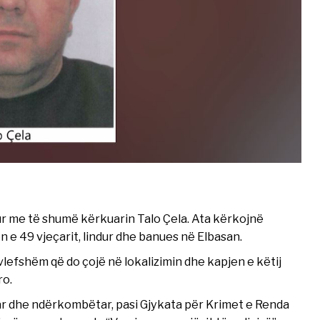
hur me të shumë kërkuarin Talo Çela. Ata kërkojnë
 e 49 vjeçarit, lindur dhe banues në Elbasan.
vlefshëm që do çojë në lokalizimin dhe kapjen e këtij
ro.
ar dhe ndërkombëtar, pasi Gjykata për Krimet e Renda