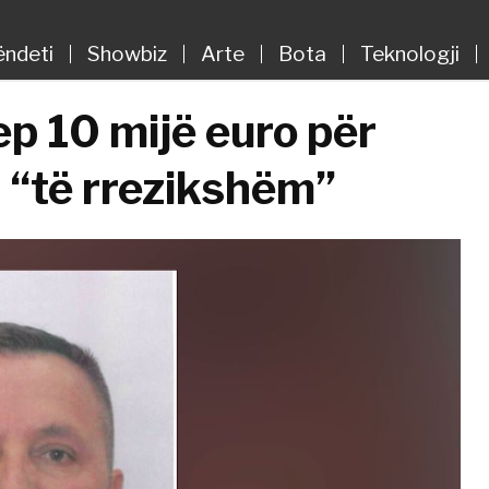
ëndeti
Showbiz
Arte
Bota
Teknologji
ep 10 mijë euro për
i “të rrezikshëm”