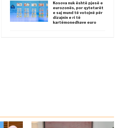
Kosova nuk është pjesë e
eurozonës, por qytetarët
e saj mund të votojnë për
dizajnin e ri të
kartëmonedhave euro