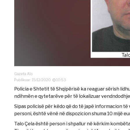
Gazeta Alo
Publikuar: 15/12/2020
10:53
Policia e Shtetit të Shqipërisë ka reaguar sërish lid
ndihmën e qytetarëve për të lokalizuar vendndodhjen
Sipas policisë për këdo që do të japë informacion të 
personi, është vënë në dispozicion shuma 10 mijë eu
Talo Çela është person i shpallur në kërkim kombët