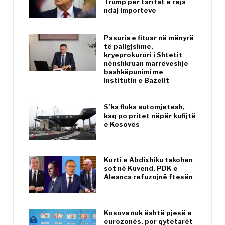
Trump për tarifat e reja
ndaj importeve
Pasuria e fituar në mënyrë
të paligjshme,
kryeprokurori i Shtetit
nënshkruan marrëveshje
bashkëpunimi me
Institutin e Bazelit
S’ka fluks automjetesh,
kaq po pritet nëpër kufijtë
e Kosovës
Kurti e Abdixhiku takohen
sot në Kuvend, PDK e
Aleanca refuzojnë ftesën
Kosova nuk është pjesë e
eurozonës, por qytetarët