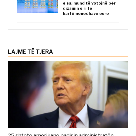
e saj mund të votojnë për
dizajnin e ri të
kartëmonedhave euro
LAJME TË TJERA
25 shtete amerikane padisin administratën