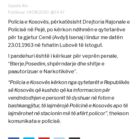
Gazeta Alo
Publikuar: 14/08/2020
14:47
Policia e Kosovës, përkatësisht Drejtoria Rajonale e
Policisë në Pejë, po kërkon ndihmën e qytetarëve
për ta gjetur Cenë (Avdyl) Isenaj i lindur me datën
23.01.1963 në fshatin Lubovë të Istogut.
I pandehuri është i kërkuar për veprёn penale,
“Blerje,Posedim, shpërndarje dhe shitje e
paautorizuar e Narkotikëve”.
“Policia e Kosovës kërkon nga qytetarët e Republikës
së Kosovës që kushdo që ka informacion për
vendndodhjen e personit të dyshuar në foton e
bashkangjitur, të lajmërojë Policinë e Kosovës apo të
lajmërohet në stacionin më të afërt policor”
, thekson
komunikata e policisë.