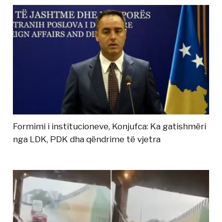
Formimi i institucioneve, Konjufca: Ka gatishmëri
nga LDK, PDK dha qëndrime të vjetra