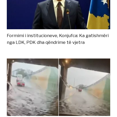
Formimi i institucioneve, Konjufca: Ka gatishmëri
nga LDK, PDK dha qëndrime të vjetra