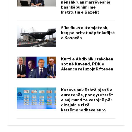
nënshkruan marrëveshje
bashkëpunimi me
Institutin e Bazelit
S’ka fluks automjetesh,
kaq po pritet nëpër kufijtë
e Kosovës
Kurti e Abdixhiku takohen
sot në Kuvend, PDK e
Aleanca refuzojnë ftesën
Kosova nuk është pjesë e
eurozonës, por qytetarët
e saj mund të votojnë për
dizajnin e ri të
kartëmonedhave euro