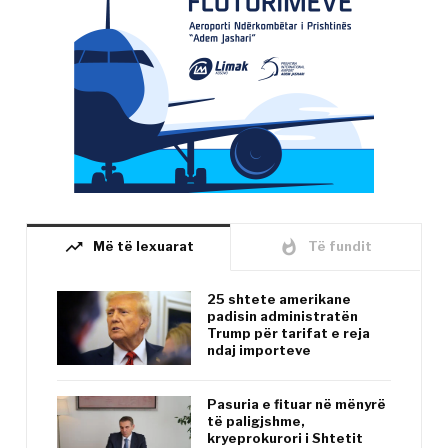
trending_up
whatshot
Më të lexuarat
Të fundit
25 shtete amerikane
padisin administratën
Trump për tarifat e reja
ndaj importeve
Pasuria e fituar në mënyrë
të paligjshme,
kryeprokurori i Shtetit