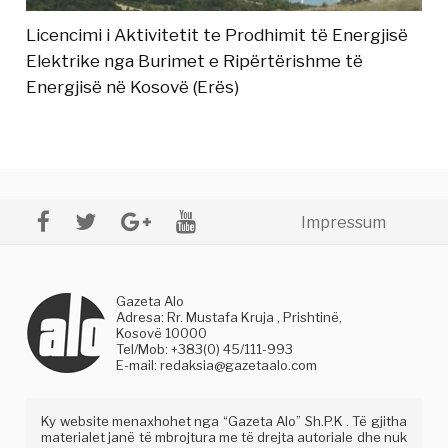
Licencimi i Aktivitetit te Prodhimit të Energjisë
Elektrike nga Burimet e Ripërtërishme të
Energjisë në Kosovë (Erës)
Impressum
Gazeta Alo
Adresa: Rr. Mustafa Kruja , Prishtinë,
Kosovë 10000
Tel/Mob: +383(0) 45/111-993
E-mail:
redaksia@gazetaalo.com
Ky website menaxhohet nga “Gazeta Alo” Sh.P.K . Të gjitha
materialet janë të mbrojtura me të drejta autoriale dhe nuk