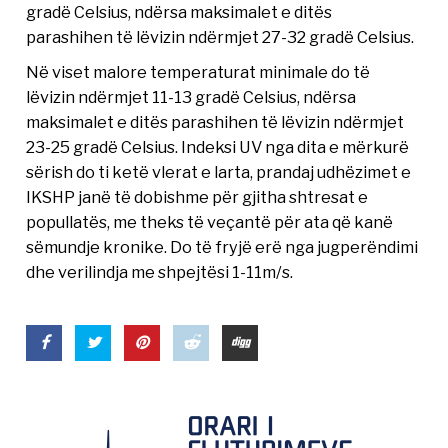
gradë Celsius, ndërsa maksimalet e ditës
parashihen të lëvizin ndërmjet 27-32 gradë Celsius.
Në viset malore temperaturat minimale do të
lëvizin ndërmjet 11-13 gradë Celsius, ndërsa
maksimalet e ditës parashihen të lëvizin ndërmjet
23-25 gradë Celsius. Indeksi UV nga dita e mërkurë
sërish do ti ketë vlerat e larta, prandaj udhëzimet e
IKSHP janë të dobishme për gjitha shtresat e
popullatës, me theks të veçantë për ata që kanë
sëmundje kronike. Do të fryjë erë nga jugperëndimi
dhe verilindja me shpejtësi 1-11m/s.