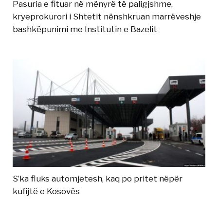
Pasuria e fituar në mënyrë të paligjshme,
kryeprokurori i Shtetit nënshkruan marrëveshje
bashkëpunimi me Institutin e Bazelit
S’ka fluks automjetesh, kaq po pritet nëpër
kufijtë e Kosovës