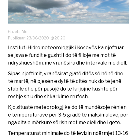
Gazeta Alo
Publikuar: 23/08/2020
20:20
Instituti Hidrometeorologjik i Kosovës ka njoftuar
se java e fundit e gushtit do të fillojë me mot të
ndryshueshëm, me vranësira dhe intervale me diell.
Sipas njoftimit, vranësirat gjatë ditës së hënë dhe
të martë, në pjesën e dytë të ditës nuk do të jenë
stabile dhe për pasojë do të krijojnë kushte për
reshje shiu dhe shkarkime rrufesh.
Kjo situatë meteorologjike do të mundësojë rënien
e temperaturave për 3-5 gradë të maksimaleve, por
nga dita e mërkurë sërish mot me diell dhe i qetë.
Temperaturat minimale do të lëvizin ndërmjet 13-16