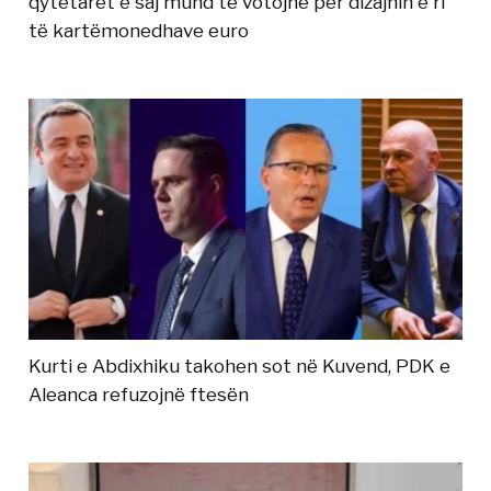
qytetarët e saj mund të votojnë për dizajnin e ri
të kartëmonedhave euro
Kurti e Abdixhiku takohen sot në Kuvend, PDK e
Aleanca refuzojnë ftesën