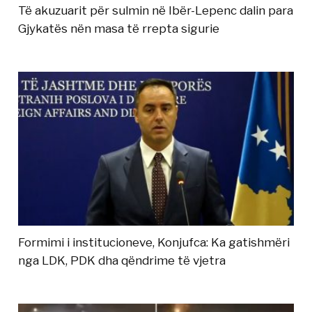
Të akuzuarit për sulmin në Ibër-Lepenc dalin para
Gjykatës nën masa të rrepta sigurie
Formimi i institucioneve, Konjufca: Ka gatishmëri
nga LDK, PDK dha qëndrime të vjetra