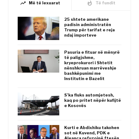
trending_up
whatshot
Më të lexuarat
Të fundit
25 shtete amerikane
padisin administratën
Trump për tarifat e reja
ndaj importeve
Pasuria e fituar në mënyrë
të paligjshme,
kryeprokurori i Shtetit
nënshkruan marrëveshje
bashkëpunimi me
Institutin e Bazelit
S’ka fluks automjetesh,
kaq po pritet nëpër kufijtë
e Kosovës
Kurti e Abdixhiku takohen
sot në Kuvend, PDK e
Aleanca refuzojnë ftesën