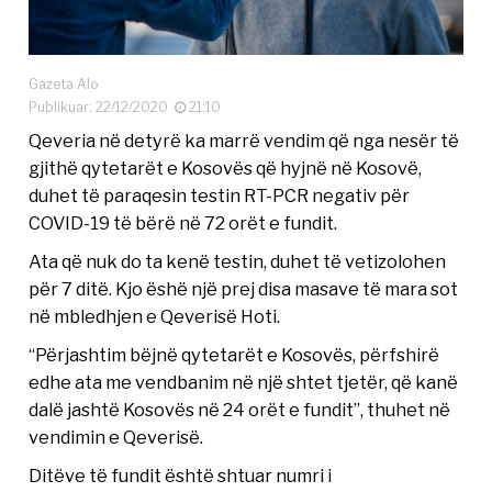
Gazeta Alo
Publikuar: 22/12/2020
21:10
Qeveria në detyrë ka marrë vendim që nga nesër të
gjithë qytetarët e Kosovës që hyjnë në Kosovë,
duhet të paraqesin testin RT-PCR negativ për
COVID-19 të bërë në 72 orët e fundit.
Ata që nuk do ta kenë testin, duhet të vetizolohen
për 7 ditë. Kjo ëshë një prej disa masave të mara sot
në mbledhjen e Qeverisë Hoti.
“Përjashtim bëjnë qytetarët e Kosovës, përfshirë
edhe ata me vendbanim në një shtet tjetër, që kanë
dalë jashtë Kosovës në 24 orët e fundit”, thuhet në
vendimin e Qeverisë.
Ditëve të fundit është shtuar numri i