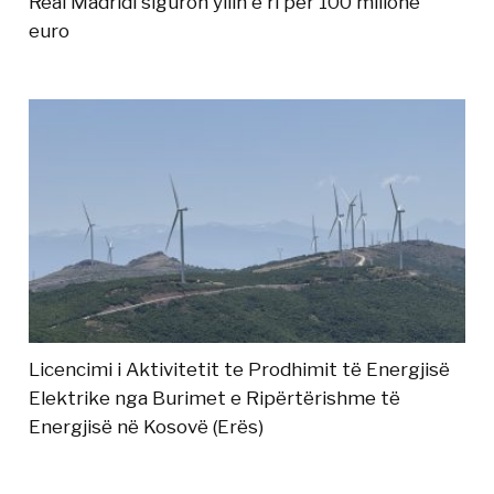
Real Madridi siguron yllin e ri për 100 milionë
euro
Licencimi i Aktivitetit te Prodhimit të Energjisë
Elektrike nga Burimet e Ripërtërishme të
Energjisë në Kosovë (Erës)