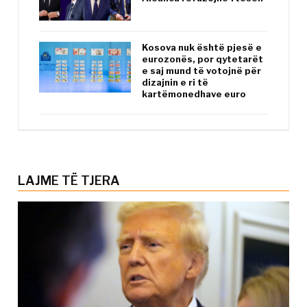
Kosova nuk është pjesë e
eurozonës, por qytetarët
e saj mund të votojnë për
dizajnin e ri të
kartëmonedhave euro
LAJME TË TJERA