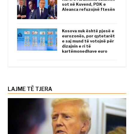
sot në Kuvend, PDK e
Aleanca refuzojnë ftesën
Kosova nuk është pjesë e
eurozonës, por qytetarët
e saj mund të votojnë për
dizajnin e ri të
kartëmonedhave euro
LAJME TË TJERA