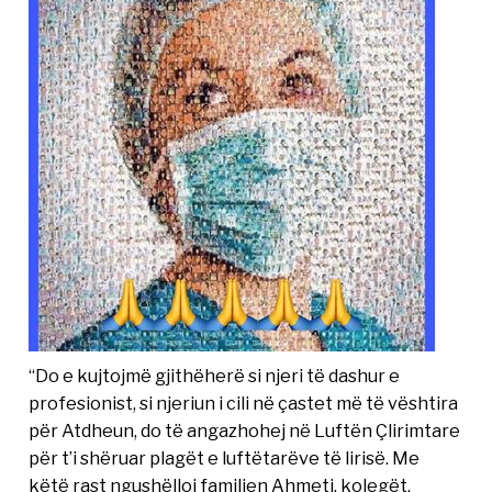
“Do e kujtojmë gjithëherë si njeri të dashur e
profesionist, si njeriun i cili në çastet më të vështira
për Atdheun, do të angazhohej në Luftën Çlirimtare
për t’i shëruar plagët e luftëtarëve të lirisë. Me
këtë rast ngushëlloj familjen Ahmeti, kolegët,