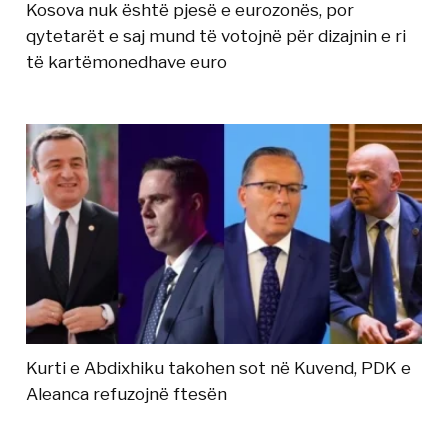
Kosova nuk është pjesë e eurozonës, por
qytetarët e saj mund të votojnë për dizajnin e ri
të kartëmonedhave euro
Kurti e Abdixhiku takohen sot në Kuvend, PDK e
Aleanca refuzojnë ftesën