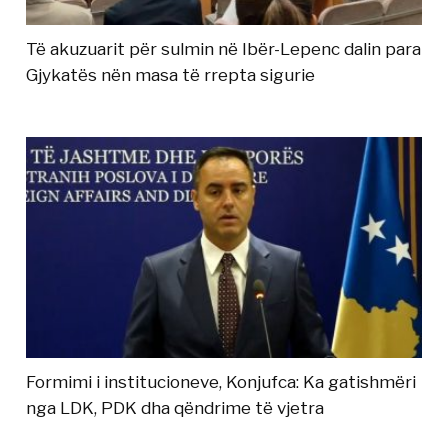
Të akuzuarit për sulmin në Ibër-Lepenc dalin para
Gjykatës nën masa të rrepta sigurie
Formimi i institucioneve, Konjufca: Ka gatishmëri
nga LDK, PDK dha qëndrime të vjetra