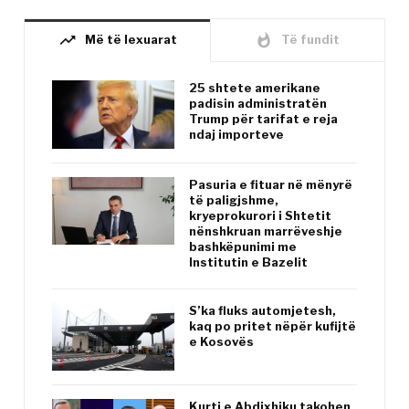
trending_up
whatshot
Më të lexuarat
Të fundit
25 shtete amerikane
padisin administratën
Trump për tarifat e reja
ndaj importeve
Pasuria e fituar në mënyrë
të paligjshme,
kryeprokurori i Shtetit
nënshkruan marrëveshje
bashkëpunimi me
Institutin e Bazelit
S’ka fluks automjetesh,
kaq po pritet nëpër kufijtë
e Kosovës
Kurti e Abdixhiku takohen