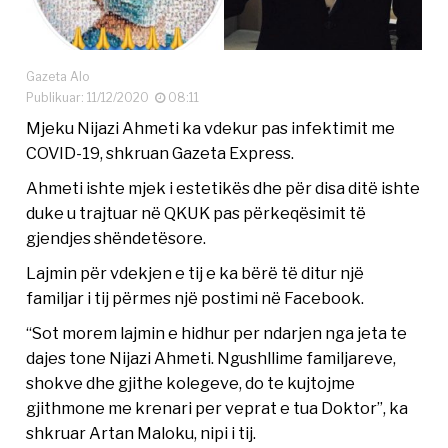
Gazeta Alo
Publikuar: 11/12/2020
08:11
Mjeku Nijazi Ahmeti ka vdekur pas infektimit me
COVID-19, shkruan Gazeta Express.
Ahmeti ishte mjek i estetikës dhe për disa ditë ishte
duke u trajtuar në QKUK pas përkeqësimit të
gjendjes shëndetësore.
Lajmin për vdekjen e tij e ka bërë të ditur një
familjar i tij përmes një postimi në Facebook.
“Sot morem lajmin e hidhur per ndarjen nga jeta te
dajes tone Nijazi Ahmeti. Ngushllime familjareve,
shokve dhe gjithe kolegeve, do te kujtojme
gjithmone me krenari per veprat e tua Doktor”, ka
shkruar Artan Maloku, nipi i tij.