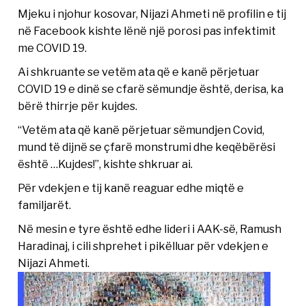
Mjeku i njohur kosovar, Nijazi Ahmeti në profilin e tij
në Facebook kishte lënë një porosi pas infektimit
me COVID 19.
Ai shkruante se vetëm ata që e kanë përjetuar
COVID 19 e dinë se cfarë sëmundje është, derisa, ka
bërë thirrje për kujdes.
“Vetëm ata që kanë përjetuar sëmundjen Covid,
mund të dijnë se çfarë monstrumi dhe keqëbërësi
është …Kujdes!”, kishte shkruar ai.
Për vdekjen e tij kanë reaguar edhe miqtë e
familjarët.
Në mesin e tyre është edhe lideri i AAK-së, Ramush
Haradinaj, i cili shprehet i pikëlluar për vdekjen e
Nijazi Ahmeti.