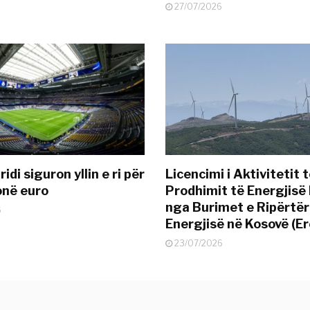
27/07/2026
idi siguron yllin e ri për
Licencimi i Aktivitetit 
onë euro
Prodhimit të Energjisë 
nga Burimet e Ripërtë
6
Energjisë në Kosovë (Er
23/07/2026