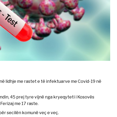
 në lidhje me rastet e të infektuarve me Covid-19 në
din, 45 prej tyre vijnë nga kryeqyteti i Kosovës
 Ferizaj me 17 raste.
për secilën komunë veç e veç.