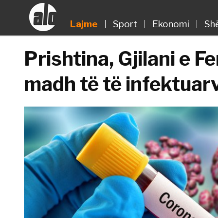
Lajme
Sport
Ekonomi
Sh
Prishtina, Gjilani e F
madh të të infektuar