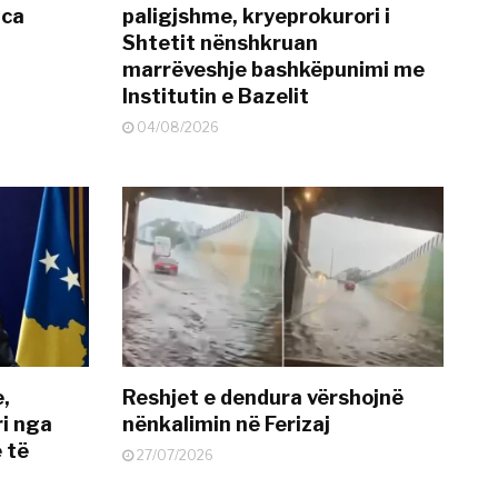
nca
paligjshme, kryeprokurori i
Shtetit nënshkruan
marrëveshje bashkëpunimi me
Institutin e Bazelit
04/08/2026
e,
Reshjet e dendura vërshojnë
i nga
nënkalimin në Ferizaj
 të
27/07/2026