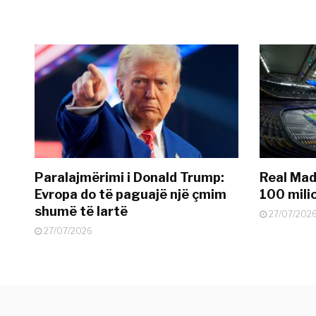
Paralajmërimi i Donald Trump:
Real Madr
Evropa do të paguajë një çmim
100 mili
shumë të lartë
27/07/202
27/07/2026