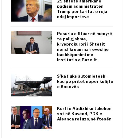
25 shtete amerikane
padisin administratën
Trump për tarifat e reja
ndaj importeve
Pasuria e fituar në mënyrë
të paligjshme,
kryeprokurori i Shtetit
nënshkruan marrëveshje
bashkëpunimi me
Institutin e Bazelit
S’ka fluks automjetesh,
kaq po pritet nëpër kufijtë
e Kosovës
Kurti e Abdixhiku takohen
sot në Kuvend, PDK e
Aleanca refuzojnë ftesën