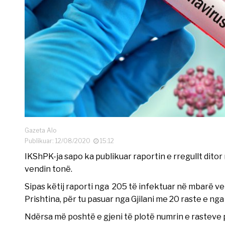
Gazeta Alo
Publikuar: 12/08/2020
15:12
IKShPK-ja sapo ka publikuar raportin e rregullt ditor
vendin tonë.
Sipas këtij raporti nga 205 të infektuar në mbarë ven
Prishtina, për tu pasuar nga Gjilani me 20 raste e nga
Ndërsa më poshtë e gjeni të plotë numrin e rasteve 