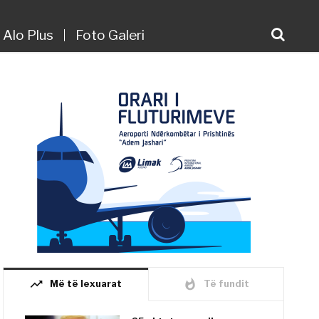
Alo Plus
Foto Galeri
trending_up
whatshot
Më të lexuarat
Të fundit