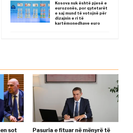
Kosova nuk është pjesë e
eurozonës, por qytetarët
e saj mund të votojnë për
dizajnin e ri të
kartëmonedhave euro
hen sot
Pasuria e fituar në mënyrë të