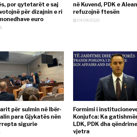
s, por qytetarët e saj
në Kuvend, PDK e Alea
otojnë për dizajnin e ri
refuzojnë ftesën
ëmonedhave euro
04/08/2026
6
rit për sulmin në Ibër-
Formimi i institucionev
alin para Gjykatës nën
Konjufca: Ka gatishmër
rrepta sigurie
LDK, PDK dha qëndrime
vjetra
6