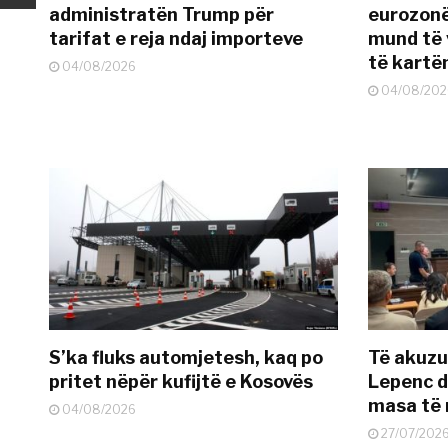
administratën Trump për
eurozonë
tarifat e reja ndaj importeve
mund të v
të kart
04/08/2026
04/08/202
S’ka fluks automjetesh, kaq po
Të akuzua
pritet nëpër kufijtë e Kosovës
Lepenc d
masa të 
04/08/2026
27/07/202