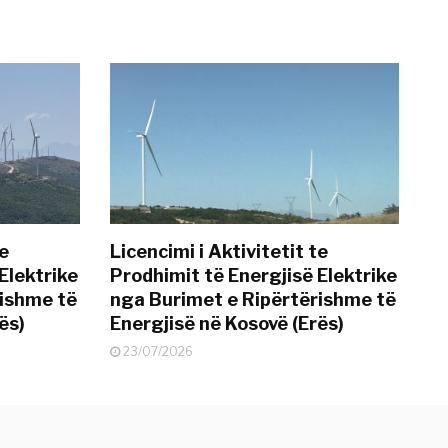
te
Licencimi i Aktivitetit te
Elektrike
Prodhimit të Energjisë Elektrike
rishme të
nga Burimet e Ripërtërishme të
ës)
Energjisë në Kosovë (Erës)
23/07/2026