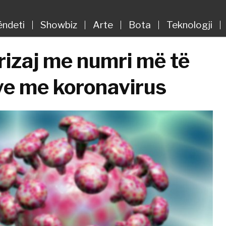
ëndeti
Showbiz
Arte
Bota
Teknologji
erizaj me numri më të
ve me koronavirus