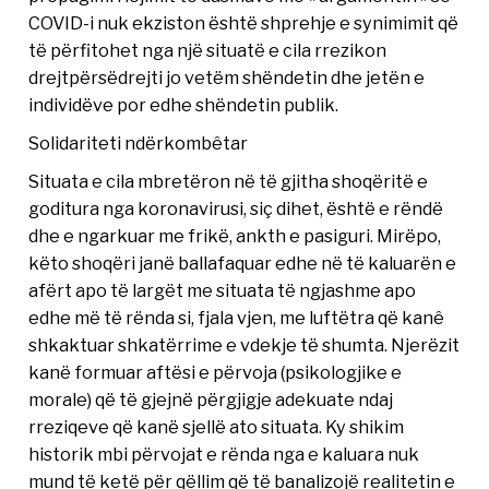
COVID-i nuk ekziston është shprehje e synimimit që
të përfitohet nga një situatë e cila rrezikon
drejtpërsëdrejti jo vetëm shëndetin dhe jetën e
individëve por edhe shëndetin publik.
Solidariteti ndërkombêtar
Situata e cila mbretëron në të gjitha shoqëritë e
goditura nga koronavirusi, siç dihet, është e rëndë
dhe e ngarkuar me frikë, ankth e pasiguri. Mirëpo,
këto shoqëri janë ballafaquar edhe në të kaluarën e
afërt apo të largët me situata të ngjashme apo
edhe më të rënda si, fjala vjen, me luftëtra që kanê
shkaktuar shkatërrime e vdekje të shumta. Njerëzit
kanë formuar aftësi e përvoja (psikologjike e
morale) që të gjejnë përgjigje adekuate ndaj
rreziqeve që kanë sjellë ato situata. Ky shikim
historik mbi përvojat e rënda nga e kaluara nuk
mund të ketë për qëllim që të banalizojë realitetin e