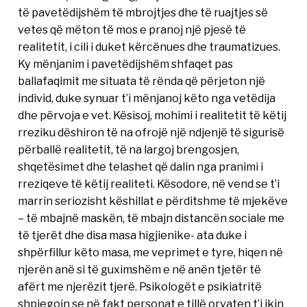
të pavetëdijshëm të mbrojtjes dhe të ruajtjes së
vetes që mëton të mos e pranoj një pjesë të
realitetit, i cili i duket kërcënues dhe traumatizues.
Ky mënjanim i pavetëdijshëm shfaqet pas
ballafaqimit me situata të rënda që përjeton një
individ, duke synuar t’i mënjanoj këto nga vetëdija
dhe përvoja e vet. Kësisoj, mohimi i realitetit të këtij
rreziku dëshiron të na ofrojë një ndjenjë të sigurisë
përballë realitetit, të na largoj brengosjen,
shqetësimet dhe telashet që dalin nga pranimi i
rreziqeve të këtij realiteti. Kësodore, në vend se t’i
marrin seriozisht këshillat e përditshme të mjekëve
– të mbajnë maskën, të mbajn distancën sociale me
të tjerët dhe disa masa higjienike- ata duke i
shpërfillur këto masa, me veprimet e tyre, hiqen në
njerën anë si të guximshëm e në anën tjetër të
afërt me njerëzit tjerë. Psikologët e psikiatritë
shpjegojn se në fakt personat e tillë orvaten t’i ikin