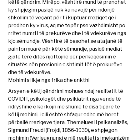
këtë qëndrim. Mirëpo, vështirë mund të pranohet
ky shpjegim pasiqë nuk ka nevojë për ndonjë
shkollim të veçant për t’i kuptuar rreziqet që i
prodhon ky virus, aq me tepër pse vazhdimisht po
rritet numri i të prekurëve dhe i të vdekurëve nga
kjo sëmundje. Vështirë të besohet se ata janë të
painformuarë për këtë sëmundje, pasiqë mediat
gjatë tërë ditës njoftojnë për përkeqësimin e
situatës nën presionin e shtimit tët ë prekurëve
dhe të vdekurëve.
Mohimi si ikje nga frika dhe ankthi
Arsyen e këtij qëndrimi mohues ndaj realitetit të
COVIDIT, psikologët dhe psikiatrit nga vende të
ndryshme e kërkojn më shumë te disa tipare të
këtij mohimi, i cili është shfaqur edhe më heret
përballë rreziqeve tjera. Themeluesi i psikanalizës,
Sigmund Freudi (Frojdi, 1856-1939), e shpjegon
mohimin (Verleugnung) e një realiteti si mekanizëm