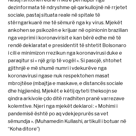
dezinformata të ndryshme që qarkullojnë në rrjetet
sociale, pastaj situata reale në spitale të
stërngarkuarë me të sëmurë nga ky virus. Mjekët
ankohen se psikozën e krijuar në opinionin brazilian
nga veprimi i koronavirisit e kan bërë edhe më të
rendë deklaratat e presidentit të shtetit Bolsonaro
i cili e minimizon rrezikun nga koronavirusi duke e
paraqitur si « një grip të vogël ». Si pasojë, shtohet
gjithnjë e më shumë numri i vdekurëve nga
koronavirusi ngase nuk respektohen masat
mbrojtëse (mbajtja e maskave, e distancës sociale
dhe higjienës). Mjekët e kêtij qyteti theksojn se
qindra arkivole çdo ditë rradhiten pranë varrezave
kolemtive. Njeri nga mjekët deklaroi : « Mohimi i
pandemisë është po aq vdekjeprurës sa vet
sëmundja ». (Muhamedin Kullashi, artikull i botuar në
“Koha ditore”)