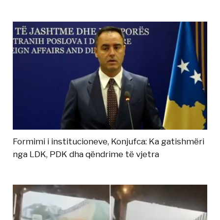
Formimi i institucioneve, Konjufca: Ka gatishmëri
nga LDK, PDK dha qëndrime të vjetra