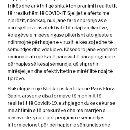
frikës dhe ankthit që shkakton pranimi i realitetit
të rrezikshëm të COVID-IT. Sjelljet e afërta me
njerëzit, ndërkaq, nuk janë fare shprehje as e
mirësjelljes e as afektivitetit ndaj familiarëve,
kolegëve e miqëve ngase pikërisht ato gjeste e
ndihmojnë përhapjen e virusit, e kësisoj edhe të
sëmundjes dhe vdekjeve. Kësodore janë veprimet
racionale ato që kanë parasyshë parapengimin e
përhapjes së kësaj sëmundje, që shprehin
mirësjelljen dhe afektivitetin e mirêfilltë ndaj të
tjerëve.
Psikologia e një Klinike psikiatrike në Paris Flora
Gapin, arsyen e disa formave të mohimit të
realitetit të Covidit-19, e shpjegon duke cekur se
me shtimin e të prekurëve dhe me marrjen e
masave detyruse për pengimin e sëmundjes,
informacionet për përhapjen e sëmundjes dhe