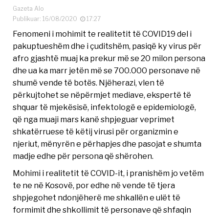
Gazeta Alo
Publikuar: 16/08/2020
17:27
Fenomeni i mohimit te realitetit të COVID19 del i
pakuptueshëm dhe i çuditshëm, pasiqë ky virus për
afro gjashtë muaj ka prekur më se 20 milon persona
dhe ua ka marr jetën më se 700.000 personave në
shumë vende të botës. Njëherazi, vlen të
përkujtohet se nëpërmjet mediave, ekspertë të
shquar të mjekësisë, infektologë e epidemiologë,
që nga muaji mars kanë shpjeguar veprimet
shkatërruese të këtij virusi për organizmin e
njeriut, mënyrën e përhapjes dhe pasojat e shumta
madje edhe për persona që shërohen.
Mohimi i realitetit të COVID-it, i pranishëm jo vetëm
te ne në Kosovë, por edhe në vende të tjera
shpjegohet ndonjëherë me shkallën e ulët të
formimit dhe shkollimit të personave që shfaqin