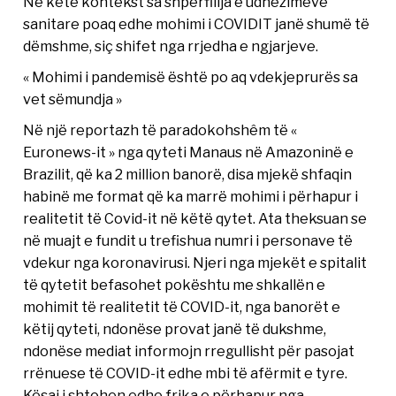
Në këtë kontekst sa shpërfillja e udhëzimeve
sanitare poaq edhe mohimi i COVIDIT janë shumë të
dëmshme, siç shifet nga rrjedha e ngjarjeve.
« Mohimi i pandemisë është po aq vdekjeprurës sa
vet sëmundja »
Në një reportazh të paradokohshêm të «
Euronews-it » nga qyteti Manaus në Amazoninë e
Brazilit, që ka 2 million banorë, disa mjekë shfaqin
habinë me format që ka marrë mohimi i përhapur i
realitetit të Covid-it në këtë qytet. Ata theksuan se
në muajt e fundit u trefishua numri i personave të
vdekur nga koronavirusi. Njeri nga mjekët e spitalit
të qytetit befasohet pokështu me shkallën e
mohimit të realitetit të COVID-it, nga banorët e
këtij qyteti, ndonëse provat janë të dukshme,
ndonëse mediat informojn rregullisht për pasojat
rrënuese të COVID-it edhe mbi të afërmit e tyre.
Kësaj i shtohen edhe frika e përhapur nga