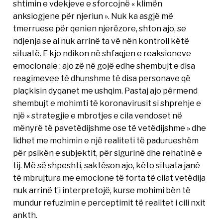
shtimin e vdekjeve e sforcojnë « klimën
anksiogjene për njeriun ». Nuk ka asgjë më
tmerruese për qenien njerëzore, shton ajo, se
ndjenja se ai nuk arrinë ta vë nën kontroll këtë
situatë. E kjo ndikon në shfaqjen e reaksioneve
emocionale : ajo zë nê gojê edhe shembujt e disa
reagimevee tê dhunshme tê disa personave që
plaçkisin dyqanet me ushqim. Pastaj ajo pêrmend
shembujt e mohimti tê koronavirusit si shprehje e
një « strategjie e mbrotjes e cila vendoset në
mënyrë të pavetëdijshme ose të vetëdijshme » dhe
lidhet me mohimin e një realiteti të padurueshëm
për psikën e subjektit, pêr sigurinê dhe rehatinê e
tij. Më së shpeshti, saktêson ajo, kêto situata janê
tê mbrujtura me emocione të forta të cilat vetëdija
nuk arrinë t’i interpretojë, kurse mohimi bën të
mundur refuzimin e perceptimit të realitet i cili nxit
ankth.