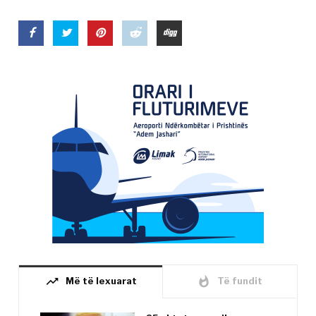
trending_up
whatshot
Më të lexuarat
Të fundit