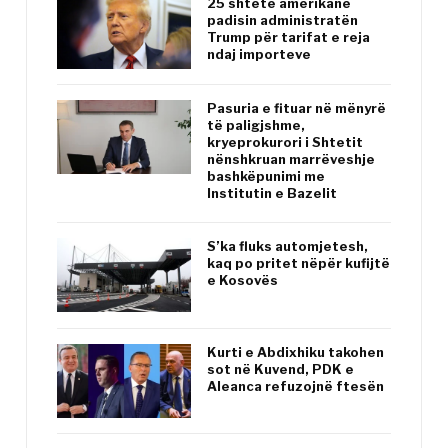
25 shtete amerikane
padisin administratën
Trump për tarifat e reja
ndaj importeve
Pasuria e fituar në mënyrë
të paligjshme,
kryeprokurori i Shtetit
nënshkruan marrëveshje
bashkëpunimi me
Institutin e Bazelit
S’ka fluks automjetesh,
kaq po pritet nëpër kufijtë
e Kosovës
Kurti e Abdixhiku takohen
sot në Kuvend, PDK e
Aleanca refuzojnë ftesën