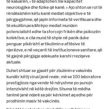
të kaluarën, « të adaptohen me kapacitet
neurologjike dhe fizike që kanë. » Ajo shton se rol të
rëndësishëm kêtu kanë mediat objektive e të
përgjegjshme, që japin informata të verifikuara dhe
të ekuilibruara.Mirëpo mediat munden
potencialisht edhe ta sforcojn frikën dhe psikozën
kolektive, e cila mund të shpie në panik duke
penguar pikërisht artikulimin e aftësive të
njerëzve, e në veçanti të institucioneve sanitare, që
të gjejnë përgjigje adekuate karshi rreziqeve
aktuale.
Duhet shtuar se gjasët për zbulimin e vaksinës
kundêr këtij virusi janê reale ; mê se 100 laboratore
prestigjioze nga vende tê ndryshme po punojn
intenzivisht në kêtê drejtim. Shuma tê mêdha
tanimê janê ndarë sa pêr kêrkimet aq edhe pêr
prodhimin masiv tê vakcinës.