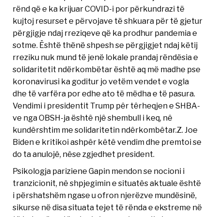
rënd që e ka krijuar COVID-i por përkundrazi të
kujtoj resurset e përvojave të shkuara për të gjetur
përgjigje ndaj rreziqeve që ka prodhur pandemia e
sotme. Është thënë shpesh se përgjigjet ndaj këtij
rreziku nuk mund të jenë lokale prandaj rëndësia e
solidaritetit ndërkombëtar është aq më madhe pse
koronavirusi ka goditur jo vetëm vendet e vogla
dhe të varfëra por edhe ato të mëdha e të pasura.
Vendimi i presidentit Trump pêr têrheqjen e SHBA-
ve nga OBSH-ja ështê njê shembull i keq, nê
kundêrshtim me solidaritetin ndêrkombêtar.Z. Joe
Biden e kritikoi ashpêr kêtê vendim dhe premtoi se
do ta anulojê, nêse zgjedhet president.
Psikologja pariziene Gapin mendon se nocioni i
tranzicionit, nê shpjegimin e situatês aktuale është
i përshatshëm ngase u ofron njerëzve mundësinë,
sikurse në disa situata tejet të rënda e ekstreme në