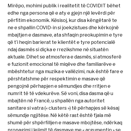
Mirëpo, mohimi publik i realitetit të COVIDIT bëhet
edhe nga persona që e aty e gjejn një levërdi për
përfitim ekonomik. Kësisoj, kur disa këngëtarë te
ne e shpallin COVID-in si joekzistues dhe kërkojnë
mbajtjen e dasmave, ata shfaqin preokupimin e tyre
që t’i heqin barierat te klientët e tyre potencialë
ndaj dasmës si diçka e rrezikshme nê situatên
aktuale. Dihet se atmosfera e dasmës, si atmosferë
e fuzionit emocional të miqëve dhe familiarëve e
mbështetur nga muzika e vallëzimi, nuk është fare e
përshtatshme për respektimin e masave që
pengojnë përhapjen e sëmundjes dhe rritjen e
numrit të të vdekurëve. Së voni, disa dasma që u
mbajtën në Francë, u shpallën nga autoritet
sanitare si vatra (« clusters ») të përhapjes së kêsaj
sëmundje ngjitëse. Në këtë rast është fjala më
shumë për shpërfilljen e masave mbojtëse, ndërkaq
propagimi i lejimit të dasmave me « argumentin » se