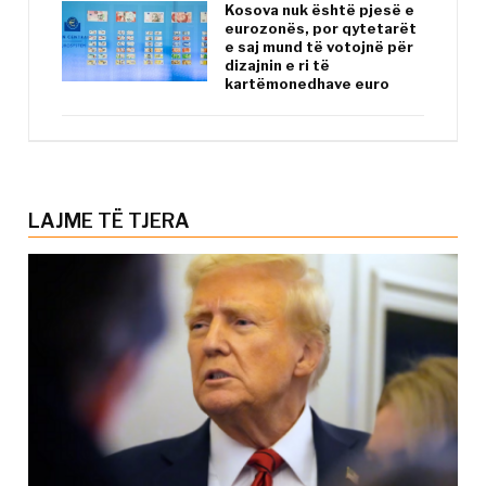
Kosova nuk është pjesë e
eurozonës, por qytetarët
e saj mund të votojnë për
dizajnin e ri të
kartëmonedhave euro
LAJME TË TJERA