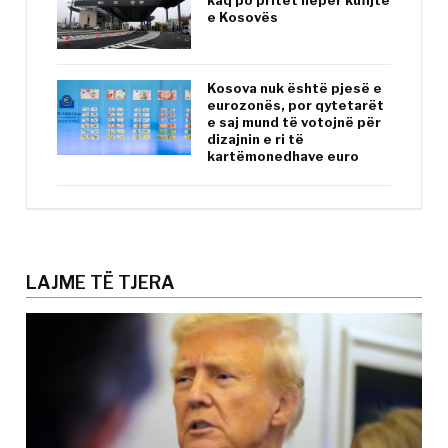
e Kosovës
Kosova nuk është pjesë e
eurozonës, por qytetarët
e saj mund të votojnë për
dizajnin e ri të
kartëmonedhave euro
LAJME TË TJERA