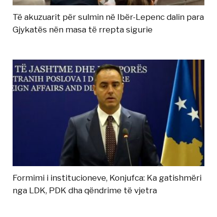
Të akuzuarit për sulmin në Ibër-Lepenc dalin para
Gjykatës nën masa të rrepta sigurie
Formimi i institucioneve, Konjufca: Ka gatishmëri
nga LDK, PDK dha qëndrime të vjetra