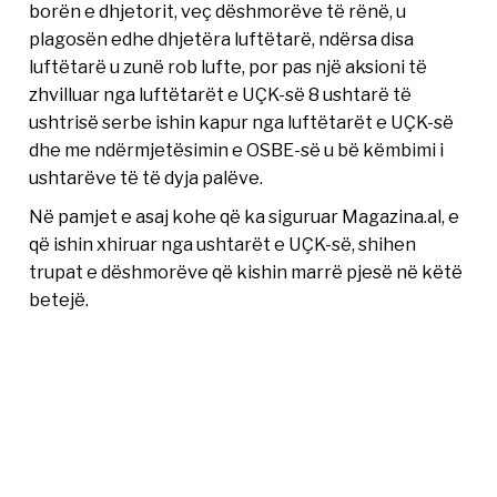
borën e dhjetorit, veç dëshmorëve të rënë, u
plagosën edhe dhjetëra luftëtarë, ndërsa disa
luftëtarë u zunë rob lufte, por pas një aksioni të
zhvilluar nga luftëtarët e UÇK-së 8 ushtarë të
ushtrisë serbe ishin kapur nga luftëtarët e UÇK-së
dhe me ndërmjetësimin e OSBE-së u bë këmbimi i
ushtarëve të të dyja palëve.
Në pamjet e asaj kohe që ka siguruar Magazina.al, e
që ishin xhiruar nga ushtarët e UÇK-së, shihen
trupat e dëshmorëve që kishin marrë pjesë në këtë
betejë.