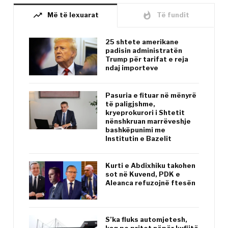
trending_up
whatshot
Më të lexuarat
Të fundit
25 shtete amerikane
padisin administratën
Trump për tarifat e reja
ndaj importeve
Pasuria e fituar në mënyrë
të paligjshme,
kryeprokurori i Shtetit
nënshkruan marrëveshje
bashkëpunimi me
Institutin e Bazelit
Kurti e Abdixhiku takohen
sot në Kuvend, PDK e
Aleanca refuzojnë ftesën
S’ka fluks automjetesh,
kaq po pritet nëpër kufijtë