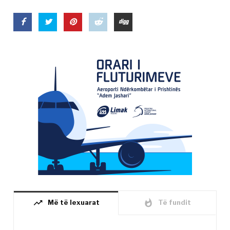
trending_up
whatshot
Më të lexuarat
Të fundit