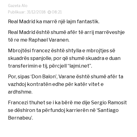
Gazeta Alo
Publikuar: 31/12/2018
08:21
Real Madrid ka marrë një lajm fantastik.
Real Madrid është shumë afër të arrij marrëveshje
të re me Raphael Varanen.
Mbrojtësi francez është shtylla e mbrojtjes së
skuadrës spanjolle, por që shumë skuadra e duan
transferimin e tij, përcjell “lajmi.net”.
Por, sipas ‘Don Balon’, Varane është shumë afër ta
vazhdoj kontratën edhe për katër vitet e
ardhshme.
Francezi thuhet se i ka bërë me dije Sergio Ramosit
se dëshiron ta përfundoj karrierën në ‘Santiago
Bernabeu’.