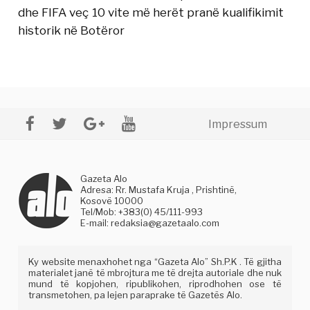
dhe FIFA veç 10 vite më herët pranë kualifikimit
historik në Botëror
Impressum
Gazeta Alo
Adresa: Rr. Mustafa Kruja , Prishtinë,
Kosovë 10000
Tel/Mob: +383(0) 45/111-993
E-mail:
redaksia@gazetaalo.com
Ky website menaxhohet nga “Gazeta Alo” Sh.P.K . Të gjitha
materialet janë të mbrojtura me të drejta autoriale dhe nuk
mund të kopjohen, ripublikohen, riprodhohen ose të
transmetohen, pa lejen paraprake të Gazetës Alo.