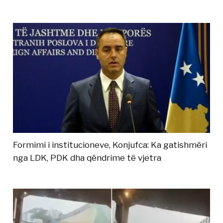
Formimi i institucioneve, Konjufca: Ka gatishmëri
nga LDK, PDK dha qëndrime të vjetra