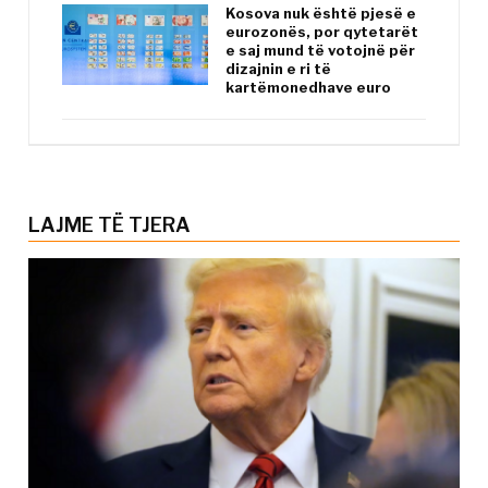
Kosova nuk është pjesë e
eurozonës, por qytetarët
e saj mund të votojnë për
dizajnin e ri të
kartëmonedhave euro
LAJME TË TJERA