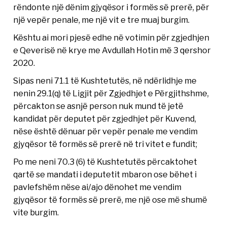
rëndonte një dënim gjyqësor i formës së prerë, për
një vepër penale, me një vit e tre muaj burgim.
Kështu ai mori pjesë edhe në votimin për zgjedhjen
e Qeverisë në krye me Avdullah Hotin më 3 qershor
2020.
Sipas neni 71.1 të Kushtetutës, në ndërlidhje me
nenin 29.1(q) të Ligjit për Zgjedhjet e Përgjithshme,
përcakton se asnjë person nuk mund të jetë
kandidat për deputet për zgjedhjet për Kuvend,
nëse është dënuar për vepër penale me vendim
gjyqësor të formës së prerë në tri vitet e fundit;
Po me neni 70.3 (6) të Kushtetutës përcaktohet
qartë se mandati i deputetit mbaron ose bëhet i
pavlefshëm nëse ai/ajo dënohet me vendim
gjyqësor të formës së prerë, me një ose më shumë
vite burgim.