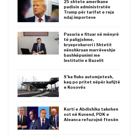
25 shtete amerikane
padisin administratën
Trump për tarifat e reja
ndaj importeve
Pasuria e fituar në mënyrë
të paligjshme,
kryeprokurori i Shtetit
nënshkruan marrëveshje
bashkëpunimi me
Institutin e Bazelit
S’ka fluks automjetesh,
kaq po pritet nëpër kufijtë
e Kosovës
Kurti e Abdixhiku takohen
sot në Kuvend, PDK e
Aleanca refuzojnë ftesën