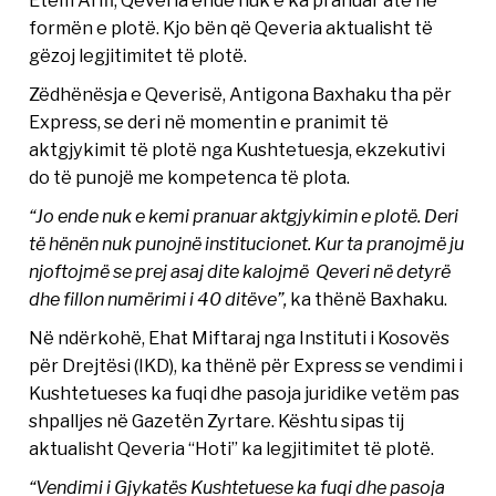
Etem Arifi, Qeveria ende nuk e ka pranuar atë në
formën e plotë. Kjo bën që Qeveria aktualisht të
gëzoj legjitimitet të plotë.
Zëdhënësja e Qeverisë, Antigona Baxhaku tha për
Express, se deri në momentin e pranimit të
aktgjykimit të plotë nga Kushtetuesja, ekzekutivi
do të punojë me kompetenca të plota.
“Jo ende nuk e kemi pranuar aktgjykimin e plotë. Deri
të hënën nuk punojnë institucionet. Kur ta pranojmë ju
njoftojmë se prej asaj dite kalojmë Qeveri në detyrë
dhe fillon numërimi i 40 ditëve”,
ka thënë Baxhaku.
Në ndërkohë, Ehat Miftaraj nga Instituti i Kosovës
për Drejtësi (IKD), ka thënë për Express se vendimi i
Kushtetueses ka fuqi dhe pasoja juridike vetëm pas
shpalljes në Gazetën Zyrtare. Kështu sipas tij
aktualisht Qeveria “Hoti” ka legjitimitet të plotë.
“Vendimi i Gjykatës Kushtetuese ka fuqi dhe pasoja