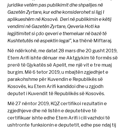
juridike vetëm pas publikimit dhe shpalljes në
Gazetën Zyrtare, kur edhe konsiderohet si ligj I
aplikueshëm në Kosovë. Deri në publikimin e këtij
vendimi në Gazetën Zyrtare, Qeveria Hoti ka
legjitimitet si çdo qeveri e themeluar në bazë të
Kushtetutës në aspektin legal”
, ka thënë Miftaraj.
Në ndërkohë, me datat 28 mars dhe 20 gusht 2019,
Etem Arifi ishte dënuar me Aktgjykim të formës së
prerë të Gjykatës së Apelit, me një vit e tre muaj
burgim. Më 6 tetor 2019, u mbajtën zgjedhjet e
parakohshme për Kuvendin e Republikës së
Kosovës, ku Etem Arifi kandidoi dhe u zgjodh
deputet i Kuvendit të Republikës së Kosovës.
Më 27 nëntor 2019, KQZ certifikoi rezultatin e
zgjedhjeve dhe në listën e deputetëve të
certifikuar ishte edhe Etem Arifi i cili vazhdoi të
ushtronte funksionin e deputetit, edhe pse ndaj tij