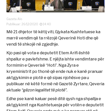
Gazeta Alo
Publikuar: 26/12/2020
14:40
Më 21 dhjetor të këtij viti, Gjykata Kushtetuese ka
marrë vendim që ta rrëzojë Qeverinë Hoti dhe që
vendi të shkojë në zgjedhje.
Kjo pasi që vota e deputetit Etem Arifi është
shpallur e pavlefshme. E njëjta ishte vendimtare për
formimin e Qeverisë “Hoti”. Nga Zyra e
kryeministrit po thonë që ende nuk e kanë pranuar
aktgjykimin e plotë e që sipas njohësve pa u
publikuar në këtë formë në Gazetë Zyrtare, Qeveria
aktuale
“gëzon legalitet të plotë”.
Edhe pse kanë kaluar pesë ditë qysh nga shpallja e
aktgjykimit nga Kushtetuesja për votën e deputetit