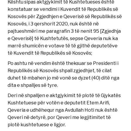
Kështu sipas aktgjykimit të Kushtetueses është
konstatuar se vendimi i Kuvendit të Republikës së
Kosovës për Zgjedhjen e Qeverisë së Republikës së
Kosovës, i 3 qershorit 2020, nuk është në
pajtueshmëri me paragrafin 3 të nenit 95 [Zgjedhja
e Qeverisë] të Kushtetutës, sepse Qeveria nuk ka
marrë shumicën e votave të të gjithë deputetëve
të Kuvendit të Republikës së Kosovës;
Po ashtu në vendim është theksuar se Presidenti i
Republikës së Kosovës shpall zgjedhjet, të cilat
duhet të mbahen jo më vonë se dyzet (40) ditë nga
dita e shpalljes së tyre.
Deri në shpalljen e aktgjykimit të plotë të Gjykatës
Kushtetuese për votën e deputetit Etem Arifi,
Qeveria e udhëhequr nga Avdullah Hoti nuk është
Qeveri në detyrë, por Qeveri me legjitimitet të
plotë kushtetuese e ligjor.