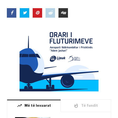
trending_up
whatshot
Më të lexuarat
Të fundit