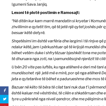
Igumeni Sava Janjiq.
Lexoni të plotë postimin e Ramosajt:
“Në ditën kur kam marrë mandatin si kryetar i Komunë
zhvillimin e qytetit tim, që të jetë një qytet joshës për
besuar këtë detyrë.
Shqetësimi im është varfëria dhe largimi i të rinjve që 
ndalur këtë, jam i përkushtuar që të krijojë mundësi dhe
bëhet vetëm duke i shfrytëzuar bjeshkët tona me potenci
të dhuruara nga zoti, na i pamundësojnë njerëzit të cilë
U bën 20 vite pas luftës, ku nga atëherë e deri më tani
mundësohet një jetë më e mirë, por që nga atëherë Deç
jeta e qytetarëve të bëhet e padurueshme dhe mos të ke
Bazuar në këto të bëra të cilat tani nuk dua t’i përmen
është kaluar më vështirësi, të cilën e shkatërruan dhe
tyre u përkrahë nga niveli qendror, dhe me pëlqimin e M