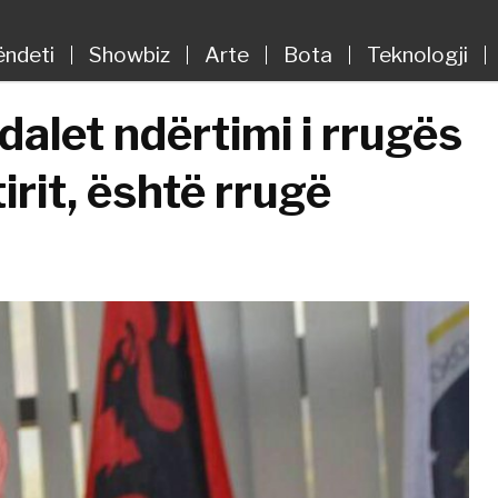
ëndeti
Showbiz
Arte
Bota
Teknologji
alet ndërtimi i rrugës
rit, është rrugë