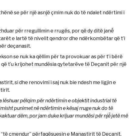
hënë se për një asnjë çmim nuk do të ndalet ndërtimi i
hduar për rregullimin e rrugës, por që dy ditë janë̈
tarët e lartë të nivelit qendror dhe ndërkombëtar që t’i
për deçanasit.
kson se nuk ka qëllim për ta provokuar as për t’i bërë
 që t’u krijohet mundësia qytetarëve të Deçanit për një
stirit, si dhe renovimi i saj nuk bie ndesh me ligjin e
irit.
a lëshuar pëlqim për ndërtimin e objektit industrial të
imisht punimet në ndërtimin e kësaj rruge nuk do të
kaktuar dëm, por jam duke krijuar mundësi për një̈ jetë më
 “të çmendur” përfaqësuesin e Manastirit të Deçanit,