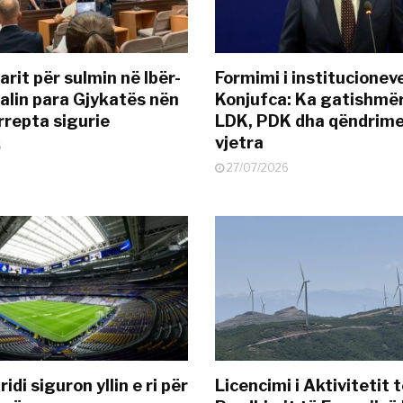
rit për sulmin në Ibër-
Formimi i institucionev
alin para Gjykatës nën
Konjufca: Ka gatishmër
rrepta sigurie
LDK, PDK dha qëndrime
vjetra
6
27/07/2026
idi siguron yllin e ri për
Licencimi i Aktivitetit 