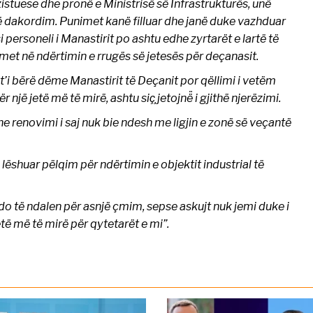
zistuese dhe pronë e Ministrisë së Infrastrukturës, unë
 dakordim. Punimet kanë filluar dhe janë duke vazhduar
i personeli i Manastirit po ashtu edhe zyrtarët e lartë të
et në ndërtimin e rrugës së jetesës për deçanasit.
t’i bërë dëme Manastirit të Deçanit por qëllimi i vetëm
jë jetë më të mirë, ashtu siç̧ jetojnë̈ i gjithë njerëzimi.
dhe renovimi i saj nuk bie ndesh me ligjin e zonë së veçantë
 lëshuar pëlqim për ndërtimin e objektit industrial të
o të ndalen për asnjë çmim, sepse askujt nuk jemi duke i
të më të mirë për qytetarët e mi”.