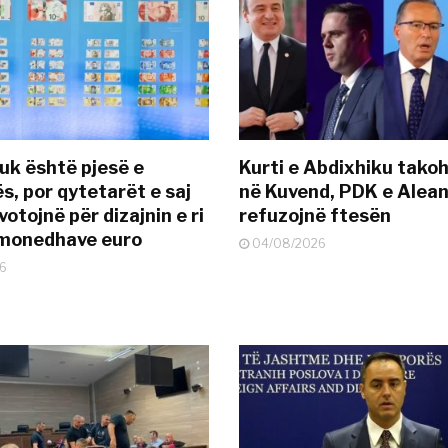
uk është pjesë e
Kurti e Abdixhiku tako
s, por qytetarët e saj
në Kuvend, PDK e Alea
otojnë për dizajnin e ri
refuzojnë ftesën
ëmonedhave euro
04/08/2026
6