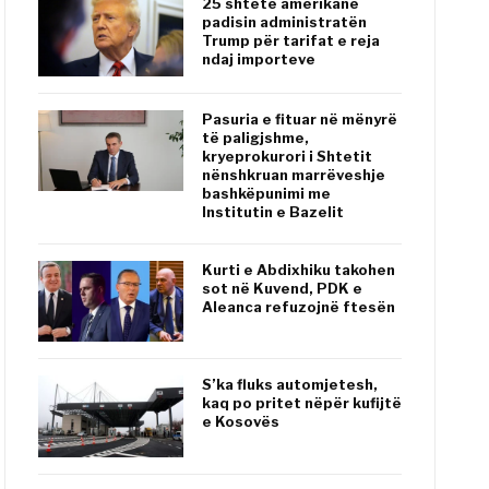
25 shtete amerikane
padisin administratën
Trump për tarifat e reja
ndaj importeve
Pasuria e fituar në mënyrë
të paligjshme,
kryeprokurori i Shtetit
nënshkruan marrëveshje
bashkëpunimi me
Institutin e Bazelit
Kurti e Abdixhiku takohen
sot në Kuvend, PDK e
Aleanca refuzojnë ftesën
S’ka fluks automjetesh,
kaq po pritet nëpër kufijtë
e Kosovës