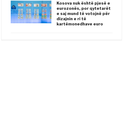
Kosova nuk është pjesë e
eurozonës, por qytetarët
e saj mund të votojnë për
dizajnin e ri të
kartëmonedhave euro