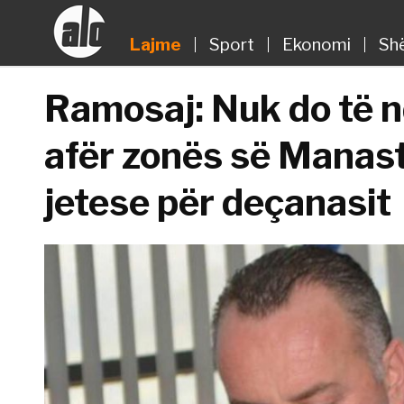
Lajme
Sport
Ekonomi
Sh
Ramosaj: Nuk do të nd
afër zonës së Manasti
jetese për deçanasit