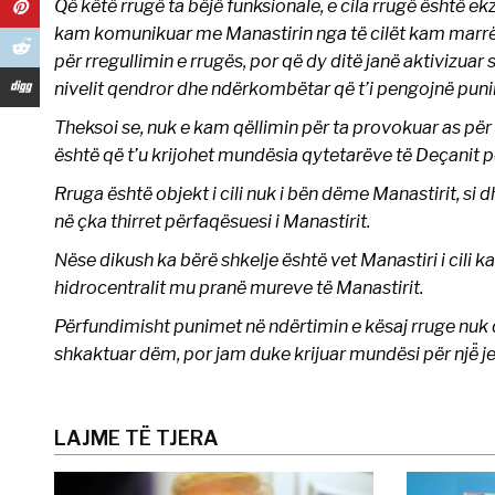
Që këtë rrugë ta bëjë funksionale, e cila rrugë është ek
kam komunikuar me Manastirin nga të cilët kam marrë
për rregullimin e rrugës, por që dy ditë janë aktivizuar s
nivelit qendror dhe ndërkombëtar që t’i pengojnë punim
Theksoi se, nuk e kam qëllimin për ta provokuar as për 
është që t’u krijohet mundësia qytetarëve të Deçanit për n
Rruga është objekt i cili nuk i bën dëme Manastirit, si 
në çka thirret përfaqësuesi i Manastirit.
Nëse dikush ka bërë shkelje është vet Manastiri i cili ka
hidrocentralit mu pranë mureve të Manastirit.
Përfundimisht punimet në ndërtimin e kësaj rruge nuk d
shkaktuar dëm, por jam duke krijuar mundësi për një̈ je
LAJME TË TJERA