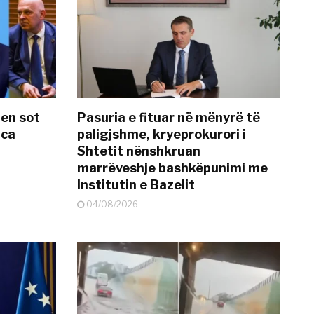
hen sot
Pasuria e fituar në mënyrë të
nca
paligjshme, kryeprokurori i
Shtetit nënshkruan
marrëveshje bashkëpunimi me
Institutin e Bazelit
04/08/2026