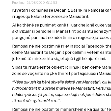
Publikuar: 15/08/2020
12:53
Kryetari i komunës së Deçanit, Bashkim Ramosaj ka t
rrugës që kalon afër zonës së Manastirit.
Ai ka thënë se punimet kanë filluar dhe janë̈ duke vaz
aktivizuar si personeli i Manastirit po ashtu edhe zyr
pengojnë̈ punimet në ndërtimin e rrugës së jetesës 
Ramosaj në një postim në rrjetin social Facebook the
dëme Manastirit të Deçanit por qëllimi i vetëm është
jetë më të mirë, ashtu siç̧ jetojnë i gjithë njerëzimi.
Sipas tij, rruga është objekt i cili nuk i bën dëme Mana
zonë së veçantë në çka thirret përfaqësuesi i Manast
“Nëse dikush ka bërë shkelje është vet Manastiri i cili k
hidrocentralit mu pranë mureve të Manastirit. Përfund
ndalen për asnjë çmim, sepse askujt nuk jemi duke i sh
të mirë për qytetarët e mi”.
Ramosaj në një postim të mëhershëm e ka quajtur të