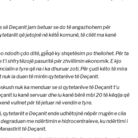
s së Deçanit jam betuar se do të angazhohem për
 qytetarët që jetojnë në këtë̈ komunë, të cilët ma kanë
po ndodh çdo ditë, gjë̈që ky shqetësim po thellohet. Për ta
 t’i shfrytëzojë pasuritë për zhvillimin ekonomik. E kjo
alin e tyre që na i ka dhuruar zoti. Për çudi këto të mira
t nuk ia duan të mirën qytetarëve të Deçanit.
 askush nuk ka menduar se si qytetarëve të Deçanit t’u
anit iu kanë servuar dhe iu kanë bërë mbi 20 të këqija që
në vullnet për të jetuar në vendin e tyre.
di, qytetarët e Deçanit ende udhëtojnë nëpër rrugën e cila
 e degraduan me ndërtimin e hidrocentraleve, ku ndërtimi i
anastirit të Deçanit.