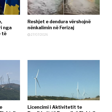
e,
Reshjet e dendura vërshojnë
i nga
nënkalimin në Ferizaj
 të
27/07/2026
te
Licencimi i Aktivitetit te