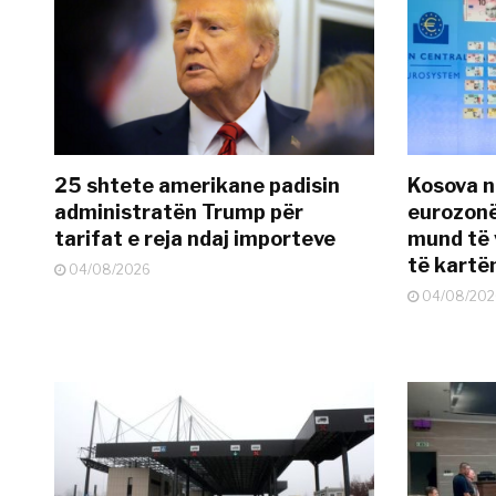
25 shtete amerikane padisin
Kosova n
administratën Trump për
eurozonë
tarifat e reja ndaj importeve
mund të v
të kart
04/08/2026
04/08/202