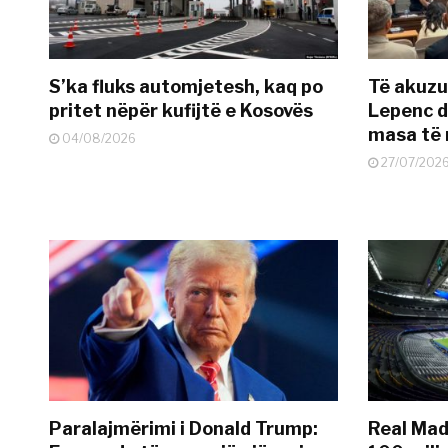
S’ka fluks automjetesh, kaq po
Të akuzua
pritet nëpër kufijtë e Kosovës
Lepenc d
masa të 
04/08/2026
27/07/202
Paralajmërimi i Donald Trump:
Real Madr