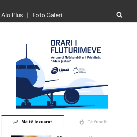
Alo Plus
Foto Galeri
trending_up
whatshot
Më të lexuarat
Të fundit