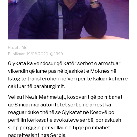
Gazeta Alo
Publikuar: 19/08/2020
13:19
Gjykata ka vendosur që katër serbët e arrestuar
vikendin që lamë pas në bjeshkët e Moknës në
Istog të transferohen në Veri për të kaluar kohën e
caktuar të paraburgimit.
Vëllau i Nezir Mehmetajt, kosovarit që po mbahet
që 8 muaj nga autoritetet serbe në arrest ka
reaguar duke thënë se Gjykatat në Kosovë po
përfillin kërkesat e avokatëve serbë, por askush
s’jep përgjigje për vëllaun e tij që po mbahet
padrejtësisht nga Serbia.