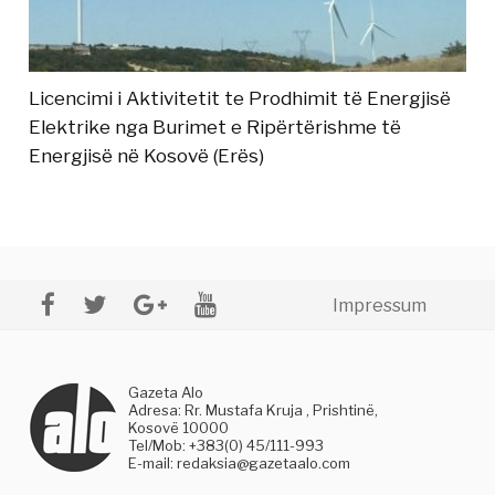
Licencimi i Aktivitetit te Prodhimit të Energjisë
Elektrike nga Burimet e Ripërtërishme të
Energjisë në Kosovë (Erës)
Impressum
Gazeta Alo
Adresa: Rr. Mustafa Kruja , Prishtinë,
Kosovë 10000
Tel/Mob: +383(0) 45/111-993
E-mail:
redaksia@gazetaalo.com