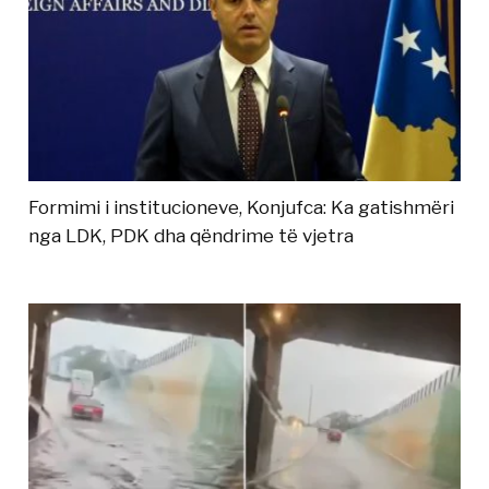
Formimi i institucioneve, Konjufca: Ka gatishmëri
nga LDK, PDK dha qëndrime të vjetra