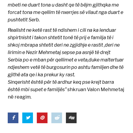
mbeti ne duart tona u dasht qe të bëjm gjithqka me
forcat tona me qellim të nxerrjes së vllaut nga duart e
pushtetit Serb.
Realisht ne ketë rast të ndishem i cili na ka lenduar
shpirtnisht i takon shtetit tonë të prij e familja të i
shkoj mbrapa shtetit deri ne zgjidhje e rastit ,deri ne
lirimin e Nezir Mehmetaj sepse pa asnjë të drejt
Serbia po e mban për qellimet e veta,duke maltertuar
ndjeshem vetë të burgosurin po ashtu familjen dhe të
gjithë ata qe i ka prekur ky rast.
Sinqerisht është për të ardhur keq pse krejt barra
është mbi supet e familjës”
shkruan Valon Mehmetaj
në reagim.