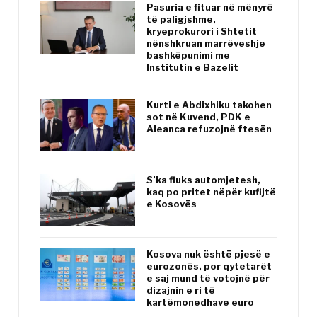
Pasuria e fituar në mënyrë
të paligjshme,
kryeprokurori i Shtetit
nënshkruan marrëveshje
bashkëpunimi me
Institutin e Bazelit
Kurti e Abdixhiku takohen
sot në Kuvend, PDK e
Aleanca refuzojnë ftesën
S’ka fluks automjetesh,
kaq po pritet nëpër kufijtë
e Kosovës
Kosova nuk është pjesë e
eurozonës, por qytetarët
e saj mund të votojnë për
dizajnin e ri të
kartëmonedhave euro