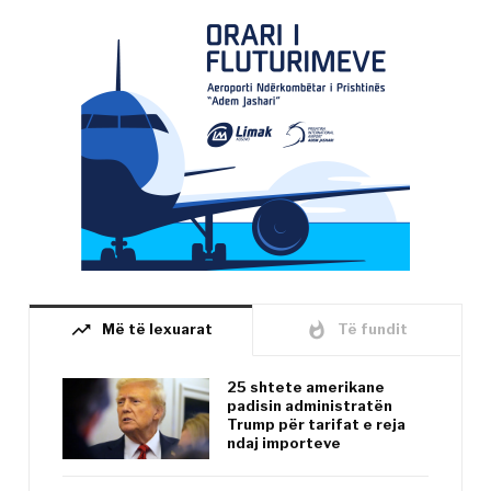
trending_up
whatshot
Më të lexuarat
Të fundit
25 shtete amerikane
padisin administratën
Trump për tarifat e reja
ndaj importeve