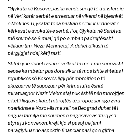
“Gjykata në Kosovë paska vendosur që të transferojë
në Veri katër serbët e arrestuar në vikend në bjeshkët
e Moknës. Gjykatat tona paskan përfillur urdhërat e
kërkesat e avokatëve serbë. Por, Gjykata në Serbi ka
më shumë se 8 muaj që po e mban padrejtësisht
vëllaun tim, Nezir Mehmetaj. A duhet dikush të
përgjigjet ndaj këtij rasti.
Shteti ynë duhet rastin e vellaut ta merr me seriozisht
sepse ka mbetur pas dore sikur të mos ishte shtetas i
republikës së Kosovës,ligji për mbrojtjen e të
akuzuarve të supozuar për krime lufte është
miratuar,por Nezir Mehmetaj nuk është nën mbrojtjen
e ketij ligji,avokatet mbrojtës të propozuar nga zyra
nderlidhse e Kosovës me seli ne Beograd duhet të i
paguaj familja me shumën e pagesave ashtu qysh
atyre ju konvenon, krejt kjo si pasoj qe jemi
paragjykuar ne aspektin financiar pasi qe e gjitha