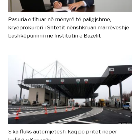
Pasuria e fituar në mënyrë të paligjshme,
kryeprokurori i Shtetit nënshkruan marrëveshje
bashkëpunimi me Institutin e Bazelit
S’ka fluks automjetesh, kaq po pritet nëpër
kufijtë e Kosovës