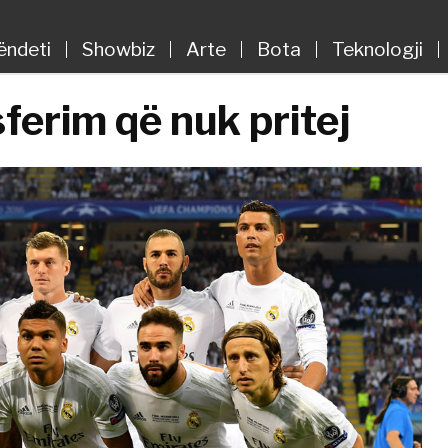
ëndeti
Showbiz
Arte
Bota
Teknologji
ferim që nuk pritej