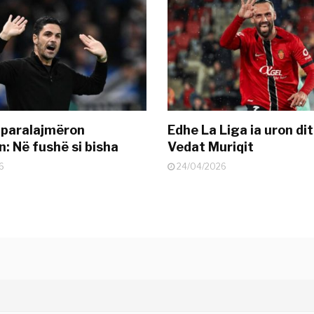
 paralajmëron
Edhe La Liga ia uron dit
: Në fushë si bisha
Vedat Muriqit
6
24/04/2026