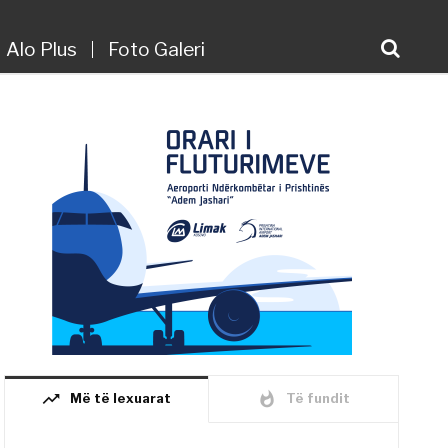
Alo Plus
Foto Galeri
trending_up
whatshot
Më të lexuarat
Të fundit