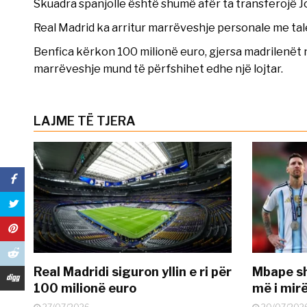
Skuadra spanjolle është shumë afër ta transferojë Joa
Real Madrid ka arritur marrëveshje personale me tal
Benfica kërkon 100 milionë euro, gjersa madrilenët 
marrëveshje mund të përfshihet edhe një lojtar.
LAJME TË TJERA
Real Madridi siguron yllin e ri për
Mbape sh
100 milionë euro
më i mir