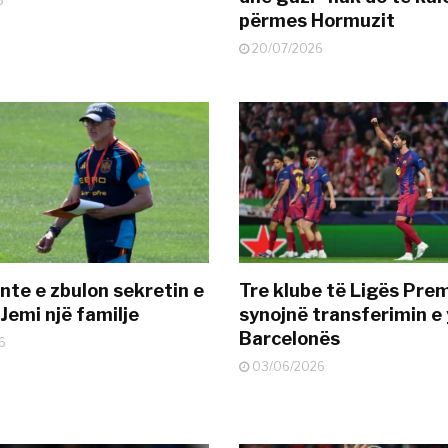
6
përmes Hormuzit
20/07/2026
nte e zbulon sekretin e
Tre klube të Ligës Pre
Jemi një familje
synojnë transferimin e y
Barcelonës
6
03/06/2026