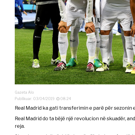
Gazeta Alo
Publikuar: 03/04/2019
08:24
Real Madrid ka gati transferimin e parë për sezonin e 
Real Madrid do ta bëjë një revolucion në skuadër, and
reja.