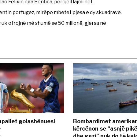
o Felixin nga Benfica, përcjell lajmi.net.
entin portugez, mirëpo mbetet pjesa e dy skuadrave.
nuk ofrojnë më shumë se 50 milionë, gjersa në
pallet golashënuesi
Bombardimet amerikane
ë
kërcënon se “asnjë pik
dhe gazi” nuk do të kal