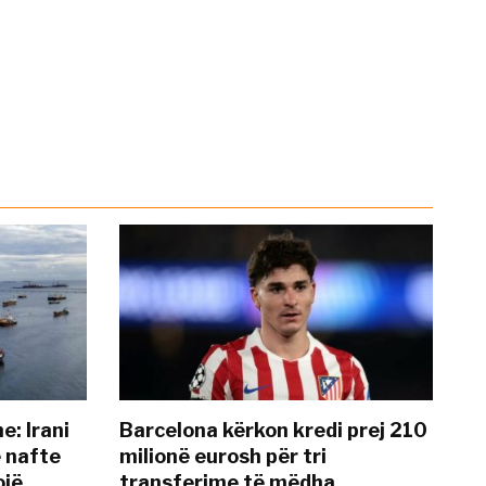
: Irani
Barcelona kërkon kredi prej 210
ë nafte
milionë eurosh për tri
ojë
transferime të mëdha