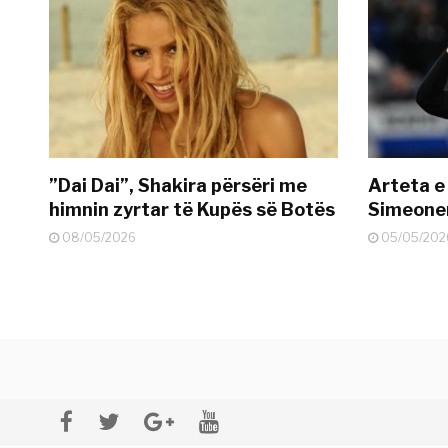
”Dai Dai”, Shakira përsëri me
Arteta e
himnin zyrtar të Kupës së Botës
Simeonen
08/05/2026
05/05/202