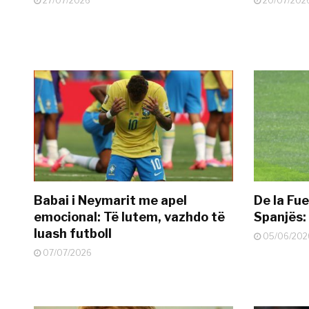
27/07/2026
20/07/202
Babai i Neymarit me apel
De la Fue
emocional: Të lutem, vazhdo të
Spanjës: 
luash futboll
05/06/202
07/07/2026