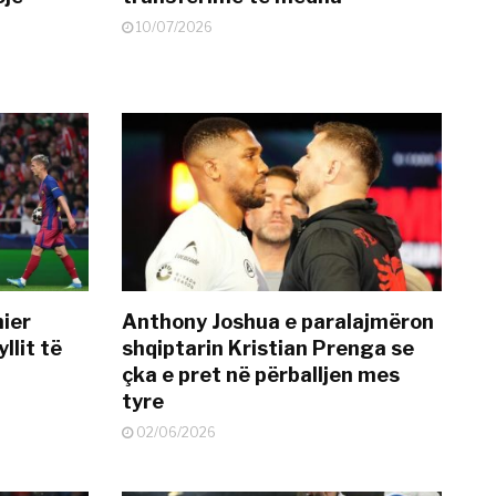
10/07/2026
mier
Anthony Joshua e paralajmëron
llit të
shqiptarin Kristian Prenga se
çka e pret në përballjen mes
tyre
02/06/2026