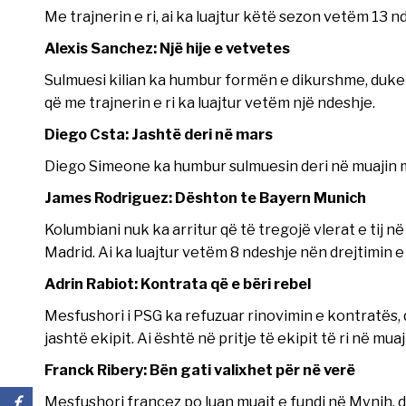
Me trajnerin e ri, ai ka luajtur këtë sezon vetëm 13 
Alexis Sanchez: Një hije e vetvetes
Sulmuesi kilian ka humbur formën e dikurshme, duke
që me trajnerin e ri ka luajtur vetëm një ndeshje.
Diego Csta: Jashtë deri në mars
Diego Simeone ka humbur sulmuesin deri në muajin ma
James Rodriguez: Dështon te Bayern Munich
Kolumbiani nuk ka arritur që të tregojë vlerat e tij 
Madrid. Ai ka luajtur vetëm 8 ndeshje nën drejtimin 
Adrin Rabiot: Kontrata që e bëri rebel
Mesfushori i PSG ka refuzuar rinovimin e kontratës, 
jashtë ekipit. Ai është në pritje të ekipit të ri në mua
Franck Ribery: Bën gati valixhet për në verë
Mesfushori francez po luan muajt e fundi në Mynih, d