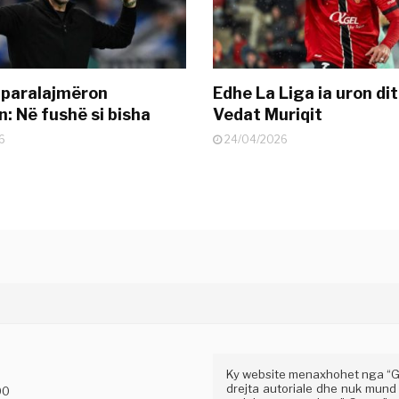
 paralajmëron
Edhe La Liga ia uron dit
: Në fushë si bisha
Vedat Muriqit
6
24/04/2026
Ky website menaxhohet nga “Gaz
drejta autoriale dhe nuk mund
00