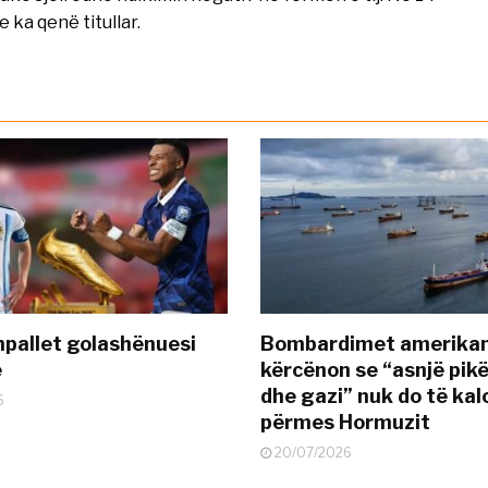
 ka qenë titullar.
pallet golashënuesi
Bombardimet amerikane
ë
kërcënon se “asnjë pik
dhe gazi” nuk do të kal
6
përmes Hormuzit
20/07/2026