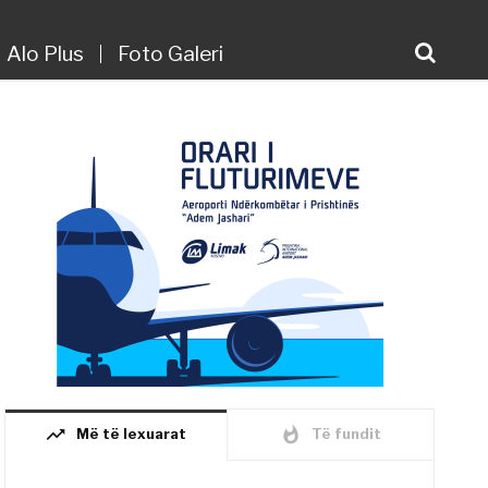
Alo Plus
Foto Galeri
trending_up
whatshot
Më të lexuarat
Të fundit