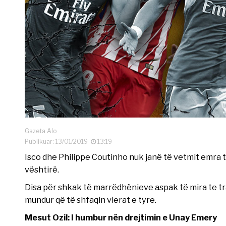
Gazeta Alo
Publikuar: 13/01/2019
13:19
Isco dhe Philippe Coutinho nuk janë të vetmit emra 
vështirë.
Disa për shkak të marrëdhënieve aspak të mira te tr
mundur që të shfaqin vlerat e tyre.
Mesut Ozil: I humbur nën drejtimin e Unay Emery