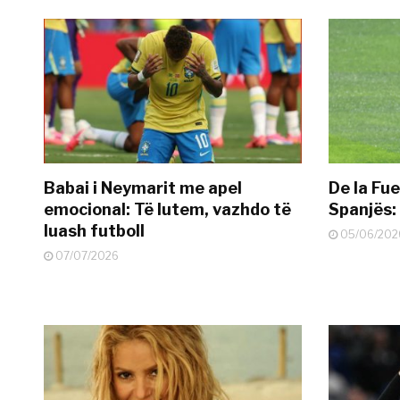
Babai i Neymarit me apel
De la Fue
emocional: Të lutem, vazhdo të
Spanjës: 
luash futboll
05/06/202
07/07/2026