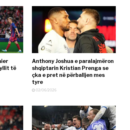
mier
Anthony Joshua e paralajmëron
llit të
shqiptarin Kristian Prenga se
çka e pret në përballjen mes
tyre
02/06/2026