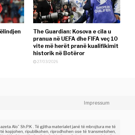
ëlindjen
The Guardian: Kosova e cila u
pranua në UEFA dhe FIFA veç 10
vite më herët pranë kualifikimit
historik në Botëror
27/03/2026
Impressum
eta Alo” Sh.P.K . Të gjitha materialet janë të mbrojtura me të
 të kopjohen, ripublikohen, riprodhohen ose të transmetohen,