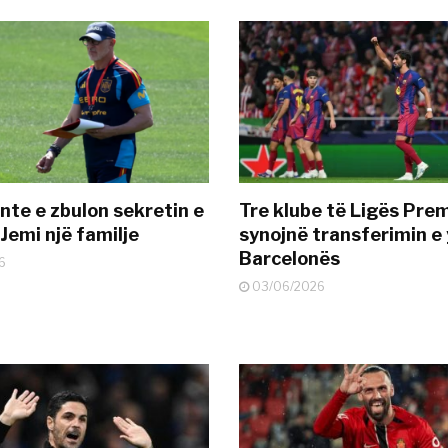
nte e zbulon sekretin e
Tre klube të Ligës Pre
Jemi një familje
synojnë transferimin e y
Barcelonës
6
03/06/2026