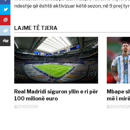
ndeshje që është aktivizuar këtë sezon, në 9 prej tyre
LAJME TË TJERA
Real Madridi siguron yllin e ri për
Mbape sh
100 milionë euro
më i mir
27/07/2026
20/07/202