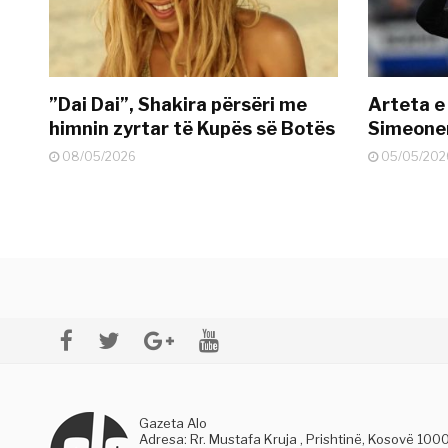
”Dai Dai”, Shakira përsëri me
Arteta e
himnin zyrtar të Kupës së Botës
Simeonen
08/05/2026
05/05/202
Gazeta Alo
Adresa: Rr. Mustafa Kruja , Prishtinë, Kosovë 100