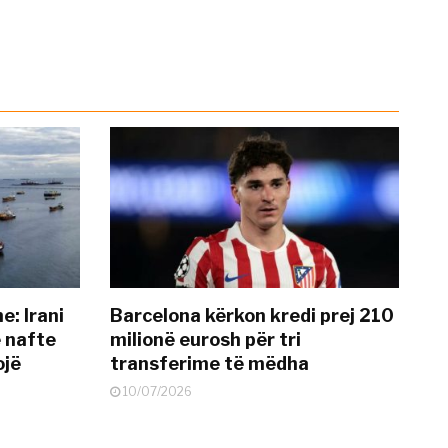
: Irani
Barcelona kërkon kredi prej 210
ë nafte
milionë eurosh për tri
ojë
transferime të mëdha
10/07/2026