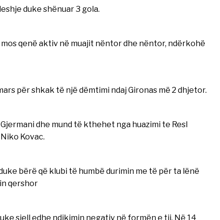
ndeshje duke shënuar 3 gola.
 mos qenë aktiv në muajit nëntor dhe nëntor, ndërkohë
rs për shkak të një dëmtimi ndaj Gironas më 2 dhjetor.
në Gjermani dhe mund të kthehet nga huazimi te Resl
e Niko Kovac.
duke bërë që klubi të humbë durimin me të për ta lënë
jin qershor
uke sjell edhe ndikimin negativ në formën e tij. Në 14