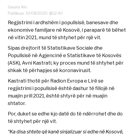
Gazeta Alo
Publikuar: 10/08/2020
12:40
Regjistrimi i ardhshëm i popullsisë, banesave dhe
ekonomive familjare në Kosovë, i paraparë të bëhet
në vitin 2021, mund të shtyhet për një vit.
Sipas drejtorit të Statistikave Sociale dhe
Popullsisë në Agjencinë e Statistikave të Kosovës
(ASK), Avni Kastrati, ky proces mund të shtyhet për
shkak të përhapjes së koronavirusit.
Kastrati thotë për Radion Evropa e Lirë se
regjistrimi i popullsisë është dashur të fillojë në
muajin prill 2021, është shtyrë për në muajin
shtator.
Por, duket se edhe kjo datë do të ndërrohet dhe do
të shtyhet për një vit.
“Ka disa shtete që kanë sinjalizuar si edhe në Kosovë,