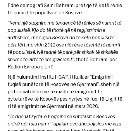
Edhe demografi Sami Behrami pret që të ketë rënie
të numrit të popullsisë në Kosovë.
“Kemi një stagnim me tendencë të rënies së numrit të
popullsisë. Kjo do të thotë që në regjistrimin e
ardhshëm, me siguri Kosova do të ketë popullsi të
përafërt me vitin 2011 ose një rënie të lehtë të numrit
të popullsisë. Në radhë të parë për shkak të shkallës
shumë të lartë të emigracionit”,
thotë Behrami për
Radion Evropa e Lirë.
Një hulumtim i instituti GAP, i titulluar “Emigrimi i
fuqisë punëtore të Kosovës në Gjermani”, sheh një
potencial edhe më të madh të emigrimit të
qytetarëve të Kosovës pas hyrjes në fuqi të Ligjit të
ri të emigrimit në Gjermani në mars 2020.
“Të dhënat zyrtare tregojnë se shtetasit e Kosovës
prijnë për nga numri i aplikimeve dhe pajisjes me viza
pune në krahasim me vendet tjera të rajonit. Gjatë