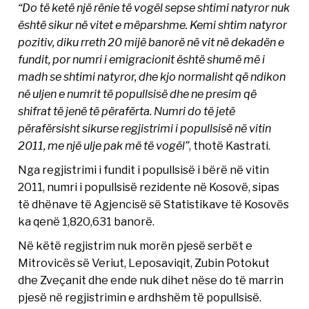
“Do të ketë një rënie të vogël sepse shtimi natyror nuk
është sikur në vitet e mëparshme. Kemi shtim natyror
pozitiv, diku rreth 20 mijë banorë në vit në dekadën e
fundit, por numri i emigracionit është shumë më i
madh se shtimi natyror, dhe kjo normalisht që ndikon
në uljen e numrit të popullsisë dhe ne presim që
shifrat të jenë të përafërta. Numri do të jetë
përafërsisht sikurse regjistrimi i popullsisë në vitin
2011, me një ulje pak më të vogël”
, thotë Kastrati.
Nga regjistrimi i fundit i popullsisë i bërë në vitin
2011, numri i popullsisë rezidente në Kosovë, sipas
të dhënave të Agjencisë së Statistikave të Kosovës
ka qenë 1,820,631 banorë.
Në këtë regjistrim nuk morën pjesë serbët e
Mitrovicës së Veriut, Leposaviqit, Zubin Potokut
dhe Zveçanit dhe ende nuk dihet nëse do të marrin
pjesë në regjistrimin e ardhshëm të popullsisë.