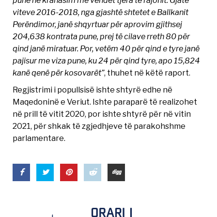
viteve 2016-2018, nga gjashtë shtetet e Ballkanit
Perëndimor, janë shqyrtuar për aprovim gjithsej
204,638 kontrata pune, prej të cilave rreth 80 për
qind janë miratuar. Por, vetëm 40 për qind e tyre janë
pajisur me viza pune, ku 24 për qind tyre, apo 15,824
kanë qenë për kosovarët”
, thuhet në këtë raport.
Regjistrimi i popullsisë ishte shtyrë edhe në
Maqedoninë e Veriut. Ishte paraparë të realizohet
në prill të vitit 2020, por ishte shtyrë për në vitin
2021, për shkak të zgjedhjeve të parakohshme
parlamentare.