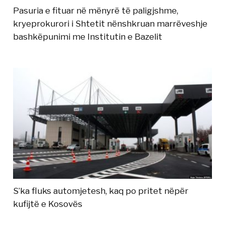
Pasuria e fituar në mënyrë të paligjshme,
kryeprokurori i Shtetit nënshkruan marrëveshje
bashkëpunimi me Institutin e Bazelit
S’ka fluks automjetesh, kaq po pritet nëpër
kufijtë e Kosovës