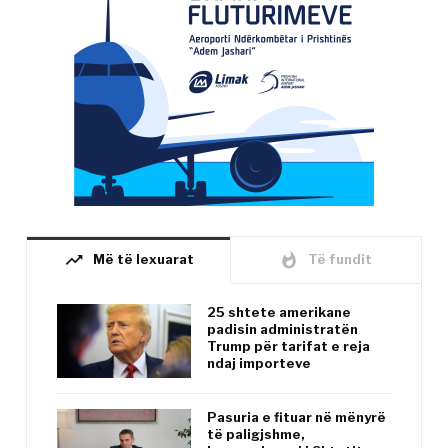
trending_up
whatshot
Më të lexuarat
Të fundit
25 shtete amerikane
padisin administratën
Trump për tarifat e reja
ndaj importeve
Pasuria e fituar në mënyrë
të paligjshme,