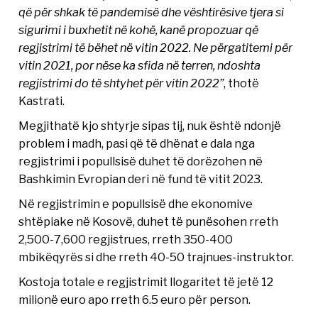
që për shkak të pandemisë dhe vështirësive tjera si
sigurimi i buxhetit në kohë, kanë propozuar që
regjistrimi të bëhet në vitin 2022. Ne përgatitemi për
vitin 2021, por nëse ka sfida në terren, ndoshta
regjistrimi do të shtyhet për vitin 2022”
, thotë
Kastrati.
Megjithatë kjo shtyrje sipas tij, nuk është ndonjë
problem i madh, pasi që të dhënat e dala nga
regjistrimi i popullsisë duhet të dorëzohen në
Bashkimin Evropian deri në fund të vitit 2023.
Në regjistrimin e popullsisë dhe ekonomive
shtëpiake në Kosovë, duhet të punësohen rreth
2,500-7,600 regjistrues, rreth 350-400
mbikëqyrës si dhe rreth 40-50 trajnues-instruktor.
Kostoja totale e regjistrimit llogaritet të jetë 12
milionë euro apo rreth 6.5 euro për person.