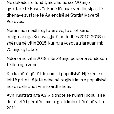
Në dekadën e fundit, më shumë se 220 mijë
qytetarë të Kosovës kanë lëshuar vendin, sipas të
dhënave zyrtare të Agjencisë së Statistikave të
Kosovës.
Numri më i madh i qytetarëve, të cilët kanë
emigruar nga Kosova gjatë periudhës 2010-2018, u
shënua në vitin 2015, kur nga Kosova u larguan mbi
75 mijë qytetarë.
Ndërsa në vitin 2018, mbi 28 mijë persona vendosën
të ikin nga vendi.
Kjo ka bërë që të bie numri i popullsisë. Një rënie e
lehtë pritet të jetë edhe në regjistrimin e popullsisë
nëse realizohet vitin e ardhshëm.
Avni Kastrati nga ASK-ja thotë se numri i popullsisë
do të jetë i përafërt me regjistrimin e bërë në vitin
2011.