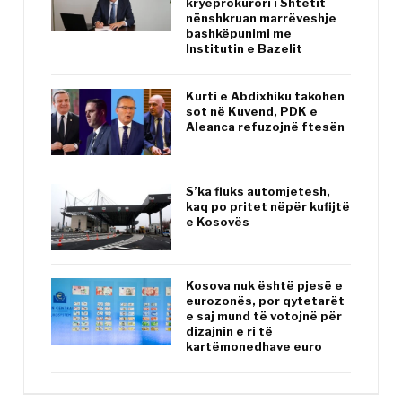
kryeprokurori i Shtetit
nënshkruan marrëveshje
bashkëpunimi me
Institutin e Bazelit
Kurti e Abdixhiku takohen
sot në Kuvend, PDK e
Aleanca refuzojnë ftesën
S’ka fluks automjetesh,
kaq po pritet nëpër kufijtë
e Kosovës
Kosova nuk është pjesë e
eurozonës, por qytetarët
e saj mund të votojnë për
dizajnin e ri të
kartëmonedhave euro