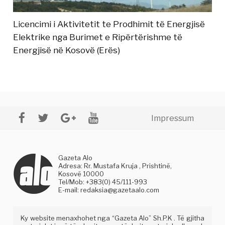
Licencimi i Aktivitetit te Prodhimit të Energjisë
Elektrike nga Burimet e Ripërtërishme të
Energjisë në Kosovë (Erës)
Impressum
Gazeta Alo
Adresa: Rr. Mustafa Kruja , Prishtinë,
Kosovë 10000
Tel/Mob: +383(0) 45/111-993
E-mail:
redaksia@gazetaalo.com
Ky website menaxhohet nga “Gazeta Alo” Sh.P.K . Të gjitha